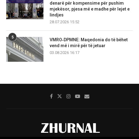
denarë për kompensime për pushim
mjekësor, pjesa më e madhe për lejet e
lindjes
28.07.2026 15:52
5
VMRO‑DPMNE: Maqedonia do të bëhet
vend më i mirë për të jetuar
03.08.2026 16:17