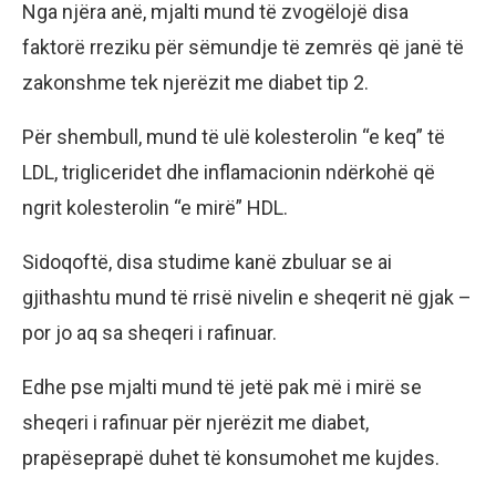
Nga njëra anë, mjalti mund të zvogëlojë disa
faktorë rreziku për sëmundje të zemrës që janë të
zakonshme tek njerëzit me diabet tip 2.
Për shembull, mund të ulë kolesterolin “e keq” të
LDL, trigliceridet dhe inflamacionin ndërkohë që
ngrit kolesterolin “e mirë” HDL.
Sidoqoftë, disa studime kanë zbuluar se ai
gjithashtu mund të rrisë nivelin e sheqerit në gjak –
por jo aq sa sheqeri i rafinuar.
Edhe pse mjalti mund të jetë pak më i mirë se
sheqeri i rafinuar për njerëzit me diabet,
prapëseprapë duhet të konsumohet me kujdes.