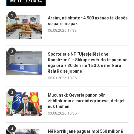
MË TË LEXUARA
1
Arsim, në shtator 4.900 nxënës të klasës
së parë më pak
06.08.2026 17:33
2
Sportelet e NP “Ujësjellësi dhe
Kanalizimi” – Shkup nesër do të punojnë
nga ora 7:30 deri në 15:30, e mërkura
është ditë jopune
05.01.2026 10:36
3
Mucunski: Qeveria punon për
zhbllokimin e eurointegrimeve, detajet
nuk thuhen
03.08.2026 16:35
4
Në korrik janë paguar mbi 560 milionë