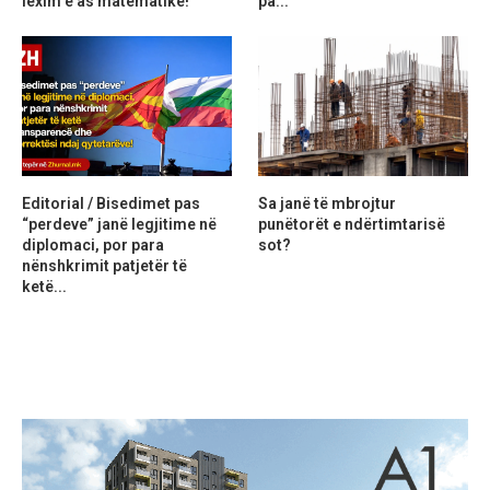
lexim e as matematikë!
pa...
Editorial / Bisedimet pas
Sa janë të mbrojtur
“perdeve” janë legjitime në
punëtorët e ndërtimtarisë
diplomaci, por para
sot?
nënshkrimit patjetër të
ketë...