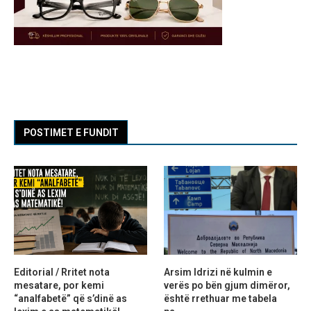
POSTIMET E FUNDIT
Editorial / Rritet nota
Arsim Idrizi në kulmin e
mesatare, por kemi
verës po bën gjum dimëror,
“analfabetë” që s’dinë as
është rrethuar me tabela