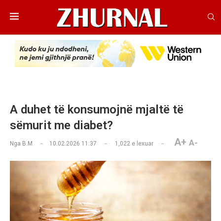
A duhet të konsumojnë mjaltë të
sëmurit me diabet?
A+
A-
Nga
B.M
10.02.2026 11:37
1,022
e lexuar