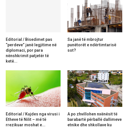
Editorial / Bisedimet pas
Sa janë të mbrojtur
“perdeve” janë legjitime në
punëtorët e ndërtimtarisë
diplomaci, por para
sot?
nënshkrimit patjetër të
ketë...
Editorial / Kujdes nga virusi i
A po zhvillohen nxënësit të
Etheve të Nilit – më të
barabartë përballë dallimeve
rrezikuar moshat e...
etnike dhe shkollave ku