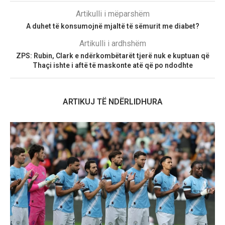
Artikulli i mëparshëm
A duhet të konsumojnë mjaltë të sëmurit me diabet?
Artikulli i ardhshëm
ZPS: Rubin, Clark e ndërkombëtarët tjerë nuk e kuptuan që
Thaçi ishte i aftë të maskonte atë që po ndodhte
ARTIKUJ TË NDËRLIDHURA