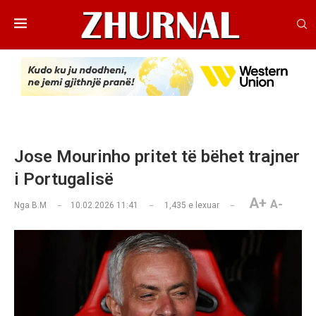
Jose Mourinho pritet të bëhet trajner
i Portugalisë
A+
A-
Nga
B.M
10.02.2026 11:41
1,435
e lexuar