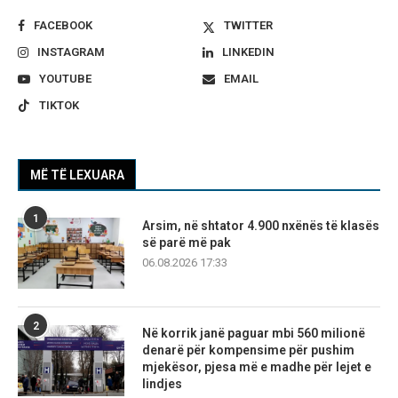
FACEBOOK
TWITTER
INSTAGRAM
LINKEDIN
YOUTUBE
EMAIL
TIKTOK
MË TË LEXUARA
1
Arsim, në shtator 4.900 nxënës të klasës
së parë më pak
06.08.2026 17:33
2
Në korrik janë paguar mbi 560 milionë
denarë për kompensime për pushim
mjekësor, pjesa më e madhe për lejet e
lindjes