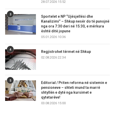
28.07.2026 15:52
3
Sportelet e NP “Ujësjellësi dhe
Kanalizimi” – Shkup nesër do të punojnë
nga ora 7:30 deri në 15:30, e mërkura
është ditë jopune
05.01.2026 10:36
4
Regjistrohet tërmet në Shkup
02.08.2026 22:34
5
Editorial / Priten reforma në sistemin e
pensioneve – shteti mund ta marrë
shtyllën e dytë nga kursimet e
qytetarëve!
03.08.2026 15:00