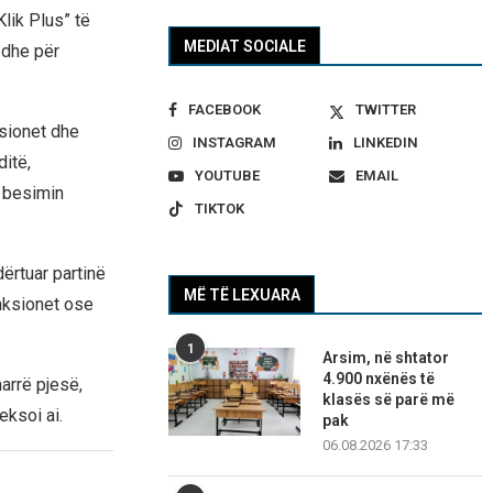
lik Plus” të
MEDIAT SOCIALE
 dhe për
FACEBOOK
TWITTER
ksionet dhe
INSTAGRAM
LINKEDIN
ditë,
YOUTUBE
EMAIL
ë besimin
TIKTOK
ërtuar partinë
MË TË LEXUARA
nksionet ose
1
Arsim, në shtator
4.900 nxënës të
arrë pjesë,
klasës së parë më
ksoi ai.
pak
06.08.2026 17:33