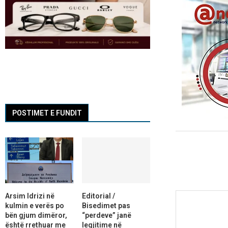
POSTIMET E FUNDIT
Arsim Idrizi në
Editorial /
kulmin e verës po
Bisedimet pas
bën gjum dimëror,
“perdeve” janë
është rrethuar me
legjitime në