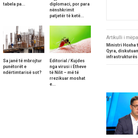
tabela pa...
diplomaci, por para
nënshkrimit
patjetër të ketë...
Artikulli i më
Ministri Hoxha 
Qyra, diskutuan
infrastrukturës
Sa janë të mbrojtur
Editorial / Kujdes
punëtorët e
nga virusi i Etheve
ndërtimtarisë sot?
të Nilit – më të
rrezikuar moshat
e...