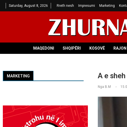
Saturday, August 8, 2026
Rreth nesh
Impresumi
Marketing
Kont
MAQEDONI
SHQIPËRI
KOSOVË
RAJON 
A e sheh
MARKETING
Nga
B.M
15.