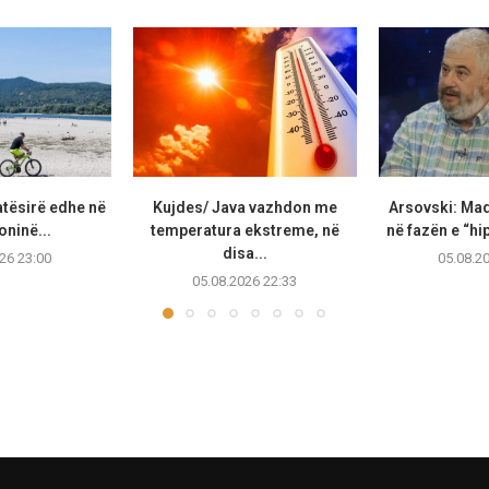
atësirë edhe në
Kujdes/ Java vazhdon me
Arsovski: Ma
ninë...
temperatura ekstreme, në
në fazën e “hip
disa...
26 23:00
05.08.2
05.08.2026 22:33