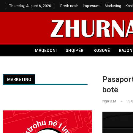
Thursday, August 6, 2026
Rreth nesh
Impresumi
Marketing
Kont
MAQEDONI
SHQIPËRI
KOSOVË
RAJON 
Pasaport
MARKETING
botë
Nga
B.M
15.