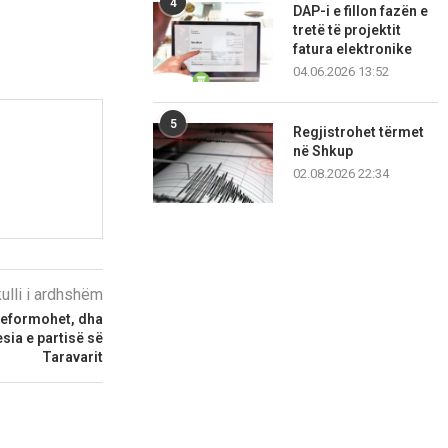
4
DAP-i e fillon fazën e
tretë të projektit
fatura elektronike
04.06.2026 13:52
5
Regjistrohet tërmet
në Shkup
02.08.2026 22:34
kulli i ardhshëm
reformohet, dha
sia e partisë së
Taravarit