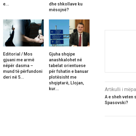
e...
dhe shkollave ku
mësojnë?
Editorial / Mos
Gjuha shqipe
gjuani me armë
anashkalohet në
nëpër dasma –
tabelat orientuese
mund të përfundoni
për fshatin e banuar
deri në 5...
plotësisht me
shqiptarë, Llojan,
kur...
Artikulli i më
A e sheh veten s
Spasovski?