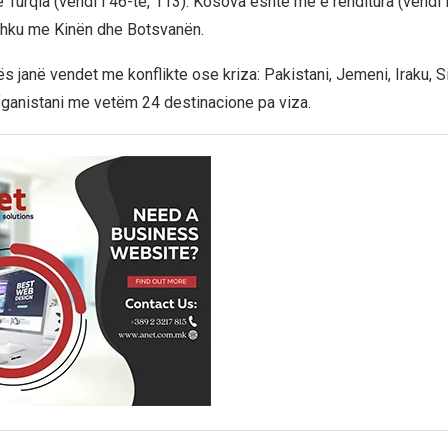
 Turqia (vendi i 46-të, 113). Kosova është më e renditura (vendi i
shku me Kinën dhe Botsvanën.
ës janë vendet me konflikte ose kriza: Pakistani, Jemeni, Iraku, Si
fganistani me vetëm 24 destinacione pa viza.