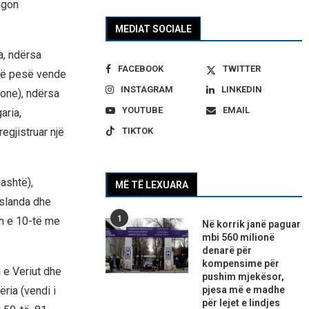
egon
MEDIAT SOCIALE
a, ndërsa
FACEBOOK
TWITTER
jnë pesë vende
INSTAGRAM
LINKEDIN
one), ndërsa
YOUTUBE
EMAIL
aria,
TIKTOK
egjistruar një
jashtë),
MË TË LEXUARA
Islanda dhe
1
in e 10-të me
Në korrik janë paguar
mbi 560 milionë
denarë për
kompensime për
 e Veriut dhe
pushim mjekësor,
pjesa më e madhe
ëria (vendi i
për lejet e lindjes