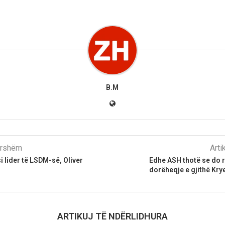
B.M
parshëm
Arti
i lider të LSDM-së, Oliver
Edhe ASH thotë se do 
dorëheqje e gjithë Krye
ARTIKUJ TË NDËRLIDHURA