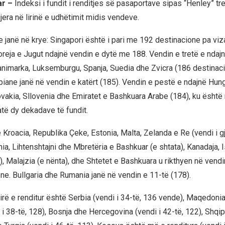
ar –
Indeksi i fundit i renditjes së pasaportave sipas “Henley” tr
jera në lirinë e udhëtimit midis vendeve.
e janë në krye: Singapori është i pari me 192 destinacione pa viz
reja e Jugut ndajnë vendin e dytë me 188. Vendin e tretë e nda
nimarka, Luksemburgu, Spanja, Suedia dhe Zvicra (186 destinaci
iane janë në vendin e katërt (185). Vendin e pestë e ndajnë Hung
ovakia, Sllovenia dhe Emiratet e Bashkuara Arabe (184), ku është r
gjatë dy dekadave të fundit.
 Kroacia, Republika Çeke, Estonia, Malta, Zelanda e Re (vendi i g
nia, Lihtenshtajni dhe Mbretëria e Bashkuar (e shtata), Kanadaja, 
a), Malajzia (e nënta), dhe Shtetet e Bashkuara u rikthyen në vend
ne. Bullgaria dhe Rumania janë në vendin e 11-të (178).
irë e renditur është Serbia (vendi i 34-të, 136 vende), Maqedonia
i i 38-të, 128), Bosnja dhe Hercegovina (vendi i 42-të, 122), Shqip