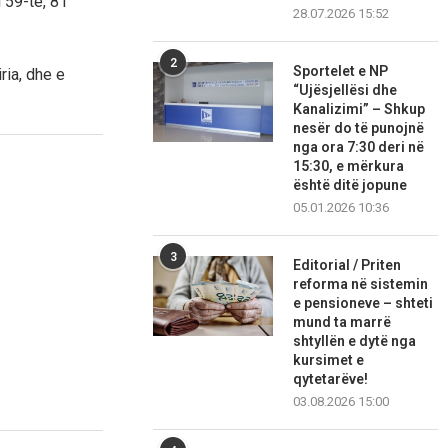
 59-të, 81
28.07.2026 15:52
2
Sportelet e NP
ria, dhe e
“Ujësjellësi dhe
Kanalizimi” – Shkup
nesër do të punojnë
nga ora 7:30 deri në
15:30, e mërkura
është ditë jopune
05.01.2026 10:36
3
Editorial / Priten
reforma në sistemin
e pensioneve – shteti
mund ta marrë
shtyllën e dytë nga
kursimet e
qytetarëve!
03.08.2026 15:00