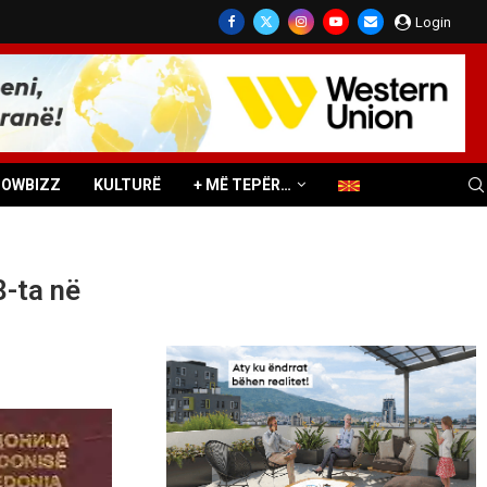
Login
HOWBIZZ
KULTURË
+ MË TEPËR…
8-ta në