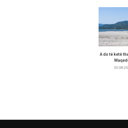
A do të ketë th
Maqedo
05.08.20