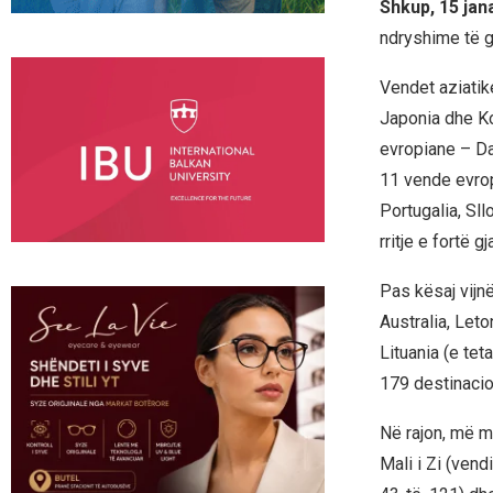
Shkup, 15 jan
ndryshime të g
Vendet aziatik
Japonia dhe Ko
evropiane – Da
11 vende evrop
Portugalia, Sll
rritje e fortë 
Pas kësaj vijnë
Australia, Leto
Lituania (e tet
179 destinacio
Në rajon, më m
Mali i Zi (vend