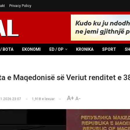
akt
Privacy Policy
/ BOTA
EKONOMI
ED / OP
KRONIKA
SPORT
S
a e Maqedonisë së Veriut renditet e 3
A+
A-
01.2026 23:07
1,918
e lexuar