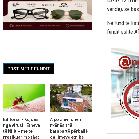
43-të, 121) dhe
vende), së ba
Në fund të list
fundit është A
POSTIMET E FUNDIT
Editorial / Kujdes
A po zhvillohen
nga virusi i Etheve
nxënësit të
të Nilit – më të
barabartë përballë
rrezikuar moshat
dallimeve etnike