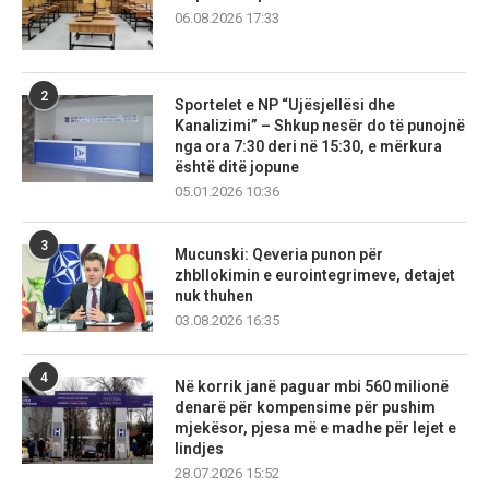
06.08.2026 17:33
2
Sportelet e NP “Ujësjellësi dhe
Kanalizimi” – Shkup nesër do të punojnë
nga ora 7:30 deri në 15:30, e mërkura
është ditë jopune
05.01.2026 10:36
3
Mucunski: Qeveria punon për
zhbllokimin e eurointegrimeve, detajet
nuk thuhen
03.08.2026 16:35
4
Në korrik janë paguar mbi 560 milionë
denarë për kompensime për pushim
mjekësor, pjesa më e madhe për lejet e
lindjes
28.07.2026 15:52