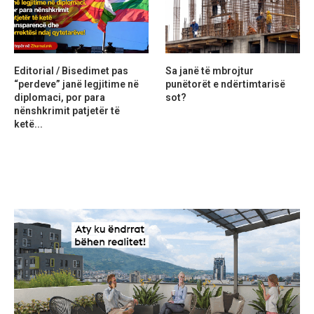
Editorial / Bisedimet pas
Sa janë të mbrojtur
“perdeve” janë legjitime në
punëtorët e ndërtimtarisë
diplomaci, por para
sot?
nënshkrimit patjetër të
ketë...