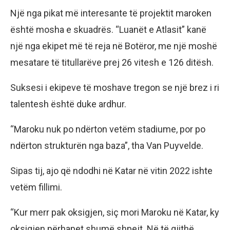
Një nga pikat më interesante të projektit maroken
është mosha e skuadrës. “Luanët e Atlasit” kanë
një nga ekipet më të reja në Botëror, me një moshë
mesatare të titullarëve prej 26 vitesh e 126 ditësh.
Suksesi i ekipeve të moshave tregon se një brez i ri
talentesh është duke ardhur.
“Maroku nuk po ndërton vetëm stadiume, por po
ndërton strukturën nga baza”, tha Van Puyvelde.
Sipas tij, ajo që ndodhi në Katar në vitin 2022 ishte
vetëm fillimi.
“Kur merr pak oksigjen, siç mori Maroku në Katar, ky
oksigjen përhapet shumë shpejt. Në të gjithë