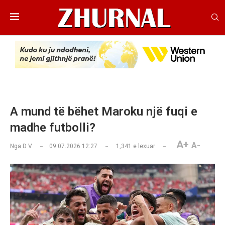
A mund të bëhet Maroku një fuqi e
madhe futbolli?
A+
A-
Nga
D V
09.07.2026 12:27
1,341
e lexuar