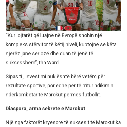
“Kur lojtarët që luajnë në Evropë shohin një
kompleks stërvitor të këtij niveli, kuptojnë se këta
njerëz janë seriozë dhe duan të jenë të
suksesshëm”, tha Ward.
Sipas tij, investimi nuk është bërë vetëm për
rezultate sportive, por edhe për të rritur ndikimin
ndërkombëtar të Marokut përmes futbollit.
Diaspora, arma sekrete e Marokut
Një nga faktorët kryesorë të suksesit të Marokut ka