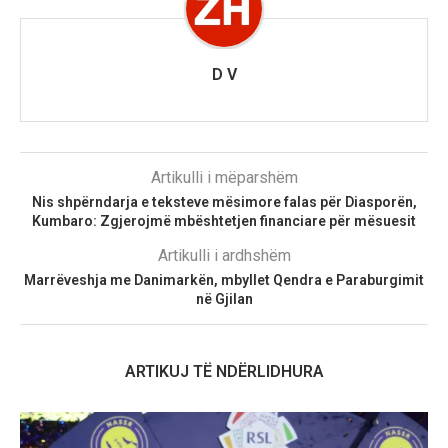
D V
Artikulli i mëparshëm
Nis shpërndarja e teksteve mësimore falas për Diasporën,
Kumbaro: Zgjerojmë mbështetjen financiare për mësuesit
Artikulli i ardhshëm
Marrëveshja me Danimarkën, mbyllet Qendra e Paraburgimit
në Gjilan
ARTIKUJ TË NDËRLIDHURA