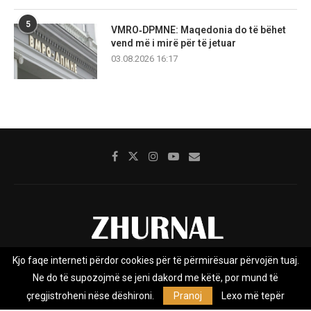
5
VMRO‑DPMNE: Maqedonia do të bëhet
vend më i mirë për të jetuar
03.08.2026 16:17
Kjo faqe interneti përdor cookies për të përmirësuar përvojën tuaj.
Rreth nesh
Impresumi
Marketing
Kontakt
Ne do të supozojmë se jeni dakord me këtë, por mund të
Privacy Policy
çregjistroheni nëse dëshironi.
Pranoj
Lexo më tepër
Zhurnal.mk është Agjenci e Lajmeve e pavarur, e themeluar në vitin