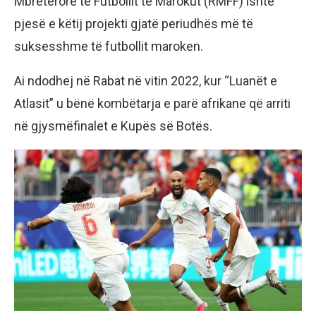
Mbretërore të Futbollit të Marokut (RMFF) ishte
pjesë e këtij projekti gjatë periudhës më të
suksesshme të futbollit maroken.
Ai ndodhej në Rabat në vitin 2022, kur “Luanët e
Atlasit” u bënë kombëtarja e parë afrikane që arriti
në gjysmëfinalet e Kupës së Botës.