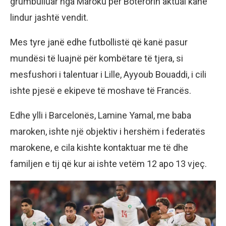
grumbulluar nga Maroku për Botërorin aktual kanë
lindur jashtë vendit.
Mes tyre janë edhe futbollistë që kanë pasur
mundësi të luajnë për kombëtare të tjera, si
mesfushori i talentuar i Lille, Ayyoub Bouaddi, i cili
ishte pjesë e ekipeve të moshave të Francës.
Edhe ylli i Barcelonës, Lamine Yamal, me baba
maroken, ishte një objektiv i hershëm i federatës
marokene, e cila kishte kontaktuar me të dhe
familjen e tij që kur ai ishte vetëm 12 apo 13 vjeç.