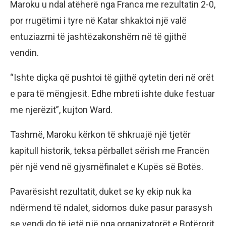
Maroku u ndal atëherë nga Franca me rezultatin 2-0,
por rrugëtimi i tyre në Katar shkaktoi një valë
entuziazmi të jashtëzakonshëm në të gjithë
vendin.
“Ishte diçka që pushtoi të gjithë qytetin deri në orët
e para të mëngjesit. Edhe mbreti ishte duke festuar
me njerëzit”, kujton Ward.
Tashmë, Maroku kërkon të shkruajë një tjetër
kapitull historik, teksa përballet sërish me Francën
për një vend në gjysmëfinalet e Kupës së Botës.
Pavarësisht rezultatit, duket se ky ekip nuk ka
ndërmend të ndalet, sidomos duke pasur parasysh
se vendi do të jetë një nga organizatorët e Botërorit