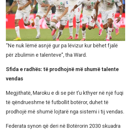
“Ne nuk lëmë asnjë gur pa lëvizur kur bëhet fjalë
për zbulimin e talenteve”, tha Ward.
Sfida e radhës: të prodhojnë më shumë talente
vendas
Megjithatë, Maroku e di se për t’u kthyer në një fuqi
të qëndrueshme të futbollit botëror, duhet të
prodhojë më shumë lojtarë nga sistemi i tij vendas.
Federata synon që deri në Botërorin 2030 skuadra