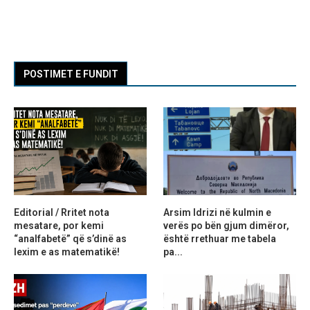
POSTIMET E FUNDIT
Editorial / Rritet nota
Arsim Idrizi në kulmin e
mesatare, por kemi
verës po bën gjum dimëror,
“analfabetë” që s’dinë as
është rrethuar me tabela
lexim e as matematikë!
pa...