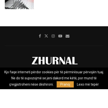
Kjo faqe interneti përdor cookies për të përmirësuar përvojën tuaj.
Rreth nesh
Impresumi
Marketing
Kontakt
Ne do të supozojmë se jeni dakord me këtë, por mund të
Privacy Policy
çregjistroheni nëse dëshironi.
Pranoj
Lexo më tepër
Zhurnal.mk është Agjenci e Lajmeve e pavarur, e themeluar në vitin
2009, që e mbulon Maqedoninë, Kosovën, Shqipërinë edhe lajmet
nga bota.
@2026 - All Right Reserved. Designed and Developed by