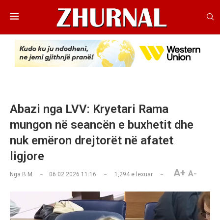
Abazi nga LVV: Kryetari Rama
mungon në seancën e buxhetit dhe
nuk emëron drejtorët në afatet
ligjore
A+
A-
Nga
B.M
06.02.2026 11:16
1,294
e lexuar