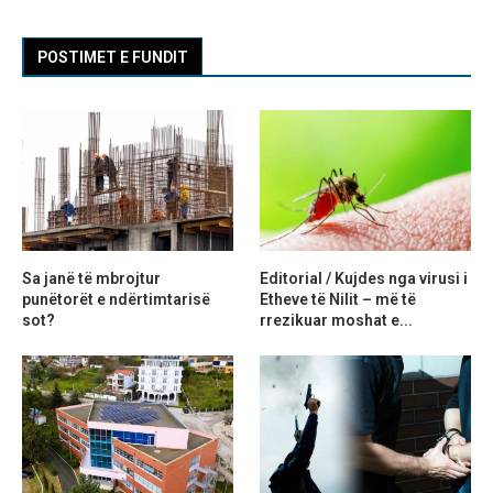
POSTIMET E FUNDIT
Sa janë të mbrojtur
Editorial / Kujdes nga virusi i
punëtorët e ndërtimtarisë
Etheve të Nilit – më të
sot?
rrezikuar moshat e...