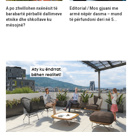
A po zhvillohen nxënësit të
Editorial / Mos gjuani me
barabartë përballë dallimeve
armë nëpër dasma – mund
etnike dhe shkollave ku
të përfundoni deri në 5...
mësojnë?