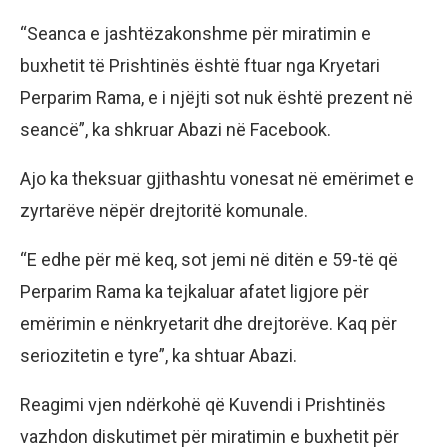
“Seanca e jashtëzakonshme për miratimin e
buxhetit të Prishtinës është ftuar nga Kryetari
Perparim Rama, e i njëjti sot nuk është prezent në
seancë”, ka shkruar Abazi në Facebook.
Ajo ka theksuar gjithashtu vonesat në emërimet e
zyrtarëve nëpër drejtoritë komunale.
“E edhe për më keq, sot jemi në ditën e 59-të që
Perparim Rama ka tejkaluar afatet ligjore për
emërimin e nënkryetarit dhe drejtorëve. Kaq për
seriozitetin e tyre”, ka shtuar Abazi.
Reagimi vjen ndërkohë që Kuvendi i Prishtinës
vazhdon diskutimet për miratimin e buxhetit për