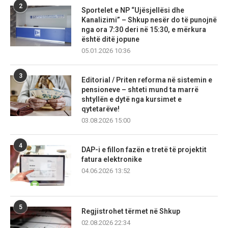
2
Sportelet e NP “Ujësjellësi dhe
Kanalizimi” – Shkup nesër do të punojnë
nga ora 7:30 deri në 15:30, e mërkura
është ditë jopune
05.01.2026 10:36
3
Editorial / Priten reforma në sistemin e
pensioneve – shteti mund ta marrë
shtyllën e dytë nga kursimet e
qytetarëve!
03.08.2026 15:00
4
DAP-i e fillon fazën e tretë të projektit
fatura elektronike
04.06.2026 13:52
5
Regjistrohet tërmet në Shkup
02.08.2026 22:34