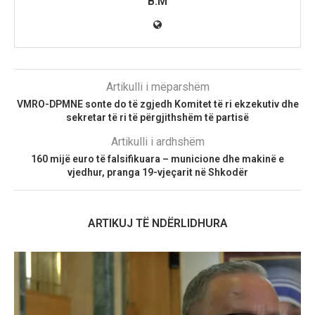
B.M
Artikulli i mëparshëm
VMRO-DPMNE sonte do të zgjedh Komitet të ri ekzekutiv dhe
sekretar të ri të përgjithshëm të partisë
Artikulli i ardhshëm
160 mijë euro të falsifikuara – municione dhe makinë e
vjedhur, pranga 19-vjeçarit në Shkodër
ARTIKUJ TË NDËRLIDHURA