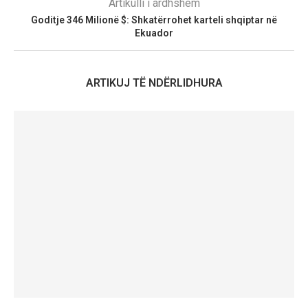
Artikulli i ardhshëm
Goditje 346 Milionë $: Shkatërrohet karteli shqiptar në
Ekuador
ARTIKUJ TË NDËRLIDHURA