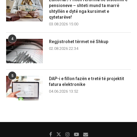
pensioneve – shteti mund ta marrë
shtyllën e dytë nga kursimet e
qytetarëve!
03.08.2026 15:00
4
Regjistrohet tërmet në Shkup
02.08.2026 22:34
5
DAP-i e fillon fazën e tretë të projektit
fatura elektronike
04.06.2026 13:52