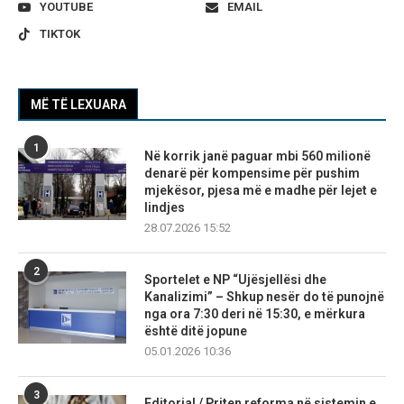
YOUTUBE
EMAIL
TIKTOK
MË TË LEXUARA
1
Në korrik janë paguar mbi 560 milionë
denarë për kompensime për pushim
mjekësor, pjesa më e madhe për lejet e
lindjes
28.07.2026 15:52
2
Sportelet e NP “Ujësjellësi dhe
Kanalizimi” – Shkup nesër do të punojnë
nga ora 7:30 deri në 15:30, e mërkura
është ditë jopune
05.01.2026 10:36
3
Editorial / Priten reforma në sistemin e