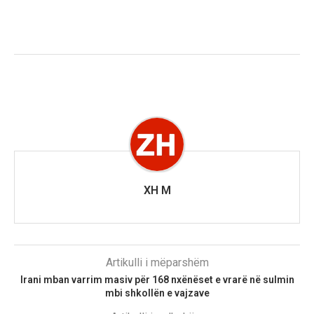
XH M
Artikulli i mëparshëm
Irani mban varrim masiv për 168 nxënëset e vrarë në sulmin
mbi shkollën e vajzave