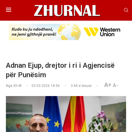
Adnan Ejup, drejtor i ri i Agjencisë
për Punësim
A+
A-
Nga
Xh M
03.03.2026 18:56
3.6K
e lexuar