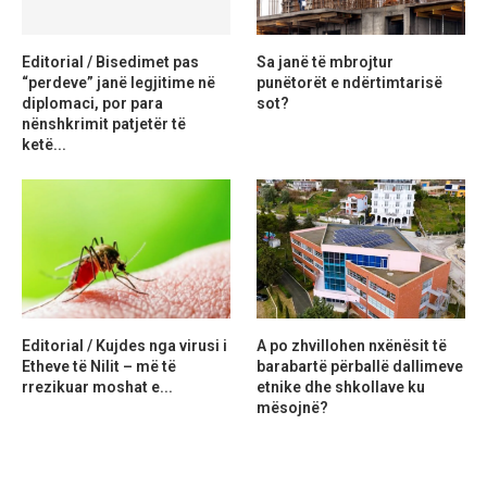
Editorial / Bisedimet pas
Sa janë të mbrojtur
“perdeve” janë legjitime në
punëtorët e ndërtimtarisë
diplomaci, por para
sot?
nënshkrimit patjetër të
ketë...
Editorial / Kujdes nga virusi i
A po zhvillohen nxënësit të
Etheve të Nilit – më të
barabartë përballë dallimeve
rrezikuar moshat e...
etnike dhe shkollave ku
mësojnë?