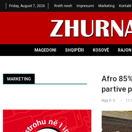
Friday, August 7, 2026
Rreth nesh
Impresumi
Marketing
Kontakt
MAQEDONI
SHQIPËRI
KOSOVË
RAJON 
Afro 85%
MARKETING
partive p
Nga
D. V.
11.