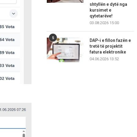
shtyllën e dytë nga
kursimet e
qytetarëve!
03.08.2026 15:00
5
DAP-i e fillon fazën e
tretë të projektit
fatura elektronike
04.06.2026 13:52