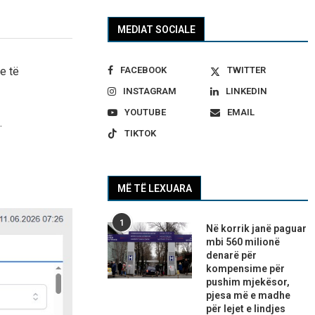
MEDIAT SOCIALE
FACEBOOK
TWITTER
e të
INSTAGRAM
LINKEDIN
YOUTUBE
EMAIL
.
TIKTOK
MË TË LEXUARA
1
Në korrik janë paguar
mbi 560 milionë
denarë për
kompensime për
pushim mjekësor,
pjesa më e madhe
për lejet e lindjes