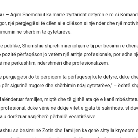
nar –
Agim Shemshiut ka marrë zyrtarisht detyrën e re si Komanda
gor, një përgjegjësi të cilën ai e cilëson si një nder dhe një moti
imumin në shërbim të qytetarëve.
të publike, Shemshiu shpreh mirënjohjen e tij për besimin e dhën
o pozitë përfaqëson jo vetëm një arritje profesionale, por edhe n
ë me përkushtim, ndershmëri dhe profesionalizëm.
he përgjegjësi do të përpiqem ta përfaqësoj këtë detyrë, duke d
 për sigurinë rrugore dhe shërbimin ndaj qytetarëve,” – është shp
falënderuar familjen, miqtë dhe të gjithë ata që e kanë mbështetu
ij profesional, duke vënë në dukje vitet e gjata të sakrificës, sfid
pa u dorëzuar asnjëherë përballë vështirësive.
hashtu se besimi në Zotin dhe familjen ka qenë shtylla kryesore e 