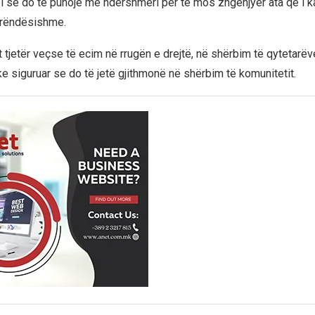
i se do të punojë me ndershmëri për të mos zhgënjyer ata që i 
 rëndësishme.
 tjetër veçse të ecim në rrugën e drejtë, në shërbim të qytetarëv
e siguruar se do të jetë gjithmonë në shërbim të komunitetit.