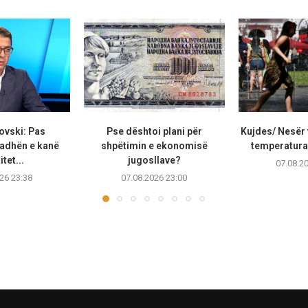
ovski: Pas
Pse dështoi plani për
Kujdes/ Nesër 
adhën e kanë
shpëtimin e ekonomisë
temperaturat
tet...
jugosllave?
07.08.2
26 23:38
07.08.2026 23:00