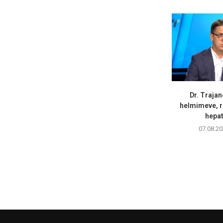
Dr. Trajan
helmimeve, r
hepati
07.08.20