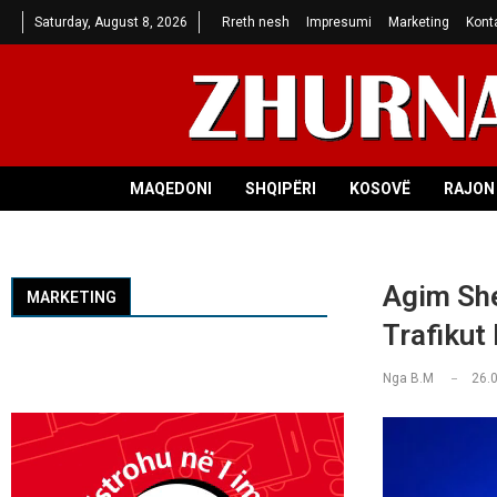
Saturday, August 8, 2026
Rreth nesh
Impresumi
Marketing
Kont
MAQEDONI
SHQIPËRI
KOSOVË
RAJON 
Agim She
MARKETING
Trafikut
Nga
B.M
26.