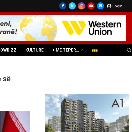
Login
HOWBIZZ
KULTURË
+ MË TEPËR…
 së