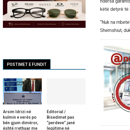
ndërsa garanto
këtë detyrë të
“Nuk na mbetet
Shemshiut, duk
POSTIMET E FUNDIT
Arsim Idrizi në
Editorial /
kulmin e verës po
Bisedimet pas
bën gjum dimëror,
“perdeve” janë
është rrethuar me
legjitime në