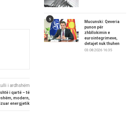
5
Mucunski: Qeveria
punon për
zhbllokimin e
eurointegrimeve,
detajet nuk thuhen
03.08.2026 16:35
kulli i ardhshëm
htë i qartë – të
ueshëm, modern,
lizuar energjetik