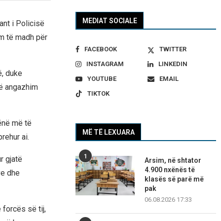
MEDIAT SOCIALE
nt i Policisë
vim të madh për
FACEBOOK
TWITTER
INSTAGRAM
LINKEDIN
ë, duke
YOUTUBE
EMAIL
jë angazhim
TIKTOK
hënë më të
MË TË LEXUARA
rehur ai.
1
r gjatë
Arsim, në shtator
4.900 nxënës të
ave dhe
klasës së parë më
pak
06.08.2026 17:33
forcës së tij,