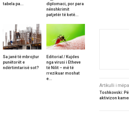
tabela pa...
diplomaci, por para
nënshkrimit
patjetër të ketë...
Sa janë të mbrojtur
Editorial / Kujdes
punëtorët e
nga virusi i Etheve
ndërtimtarisë sot?
të Nilit – më të
rrezikuar moshat
e...
Artikulli i më
Toshkovski: Për
aktivizon kame