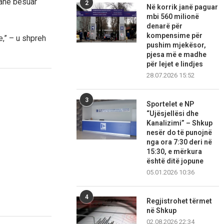
kanë besuar
2
Në korrik janë paguar
mbi 560 milionë
denarë për
kompensime për
e,” – u shpreh
pushim mjekësor,
pjesa më e madhe
për lejet e lindjes
28.07.2026 15:52
3
Sportelet e NP
“Ujësjellësi dhe
Kanalizimi” – Shkup
nesër do të punojnë
nga ora 7:30 deri në
15:30, e mërkura
është ditë jopune
05.01.2026 10:36
4
Regjistrohet tërmet
në Shkup
02.08.2026 22:34