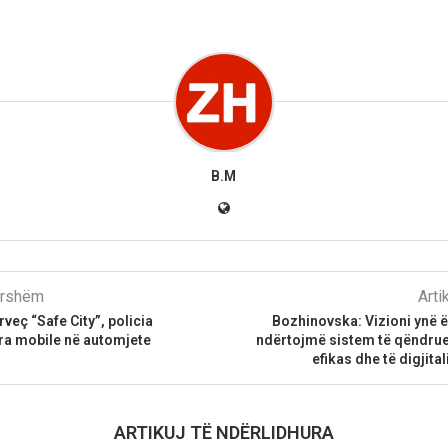
B.M
parshëm
Arti
veç “Safe City”, policia
Bozhinovska: Vizioni ynë ës
ra mobile në automjete
ndërtojmë sistem të qëndr
efikas dhe të digjita
ARTIKUJ TË NDËRLIDHURA