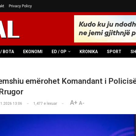
akt
Privacy Policy
/ BOTA
EKONOMI
ED / OP
KRONIKA
SPORT
S
mshiu emërohet Komandant i Policisë
 Rrugor
A+
A-
01.2026 13:06
1,477
e lexuar