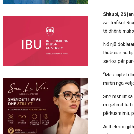
Shkupi, 26 ja
së Trafikut Rru
të dhënë maks
Në një deklara
theksuar se kj
serioz për pun
“Me dinjitet d
mirën nga vetja
She mshiut ka 
rrugëtimit të t
përkushtimit, 
Ai theksoi gjit