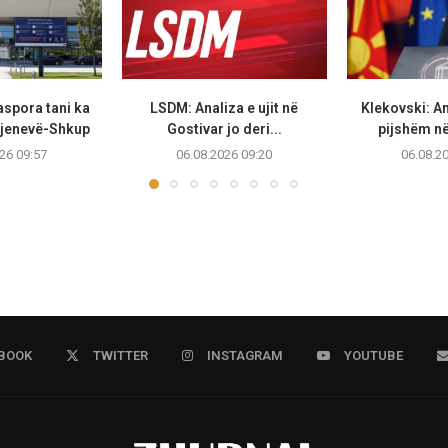
aspora tani ka
LSDM: Analiza e ujit në
Klekovski: Ana
 Gjenevë-Shkup
Gostivar jo deri...
pijshëm në
26 09:57
06.08.2026 09:20
06.08.2
BOOK
TWITTER
INSTAGRAM
YOUTUBE