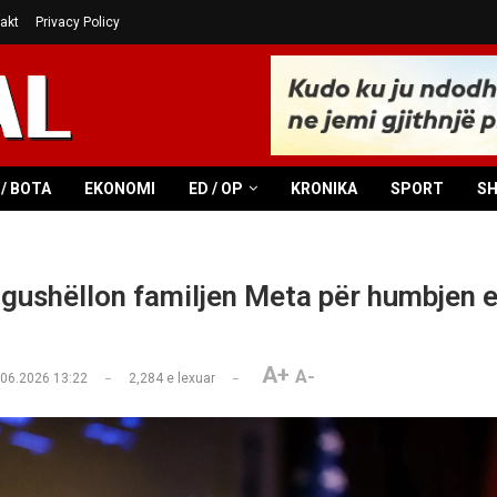
akt
Privacy Policy
/ BOTA
EKONOMI
ED / OP
KRONIKA
SPORT
S
gushëllon familjen Meta për humbjen 
A+
A-
.06.2026 13:22
2,284
e lexuar