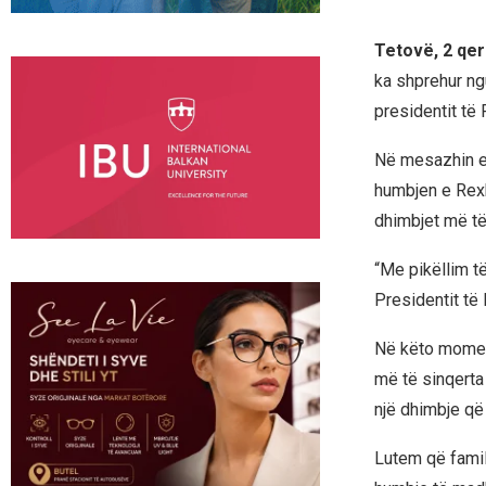
Tetovë, 2 qer
ka shprehur ngu
presidentit të 
Në mesazhin e t
humbjen e Rexh
dhimbjet më të
“Me pikëllim të
Presidentit të 
Në këto moment
më të sinqerta
një dhimbje që
Lutem që familj