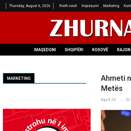
Thursday, August 6, 2026
Rreth nesh
Impresumi
Marketing
Kont
MAQEDONI
SHQIPËRI
KOSOVË
RAJON 
Ahmeti n
MARKETING
Metës
Nga
R.ZH
02