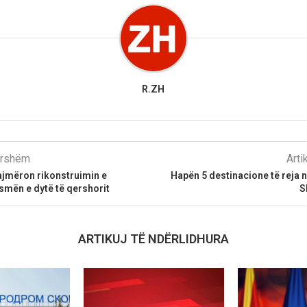
R.ZH
parshëm
Arti
ajmëron rikonstruimin e
Hapën 5 destinacione të reja 
smën e dytë të qershorit
S
ARTIKUJ TË NDËRLIDHURA