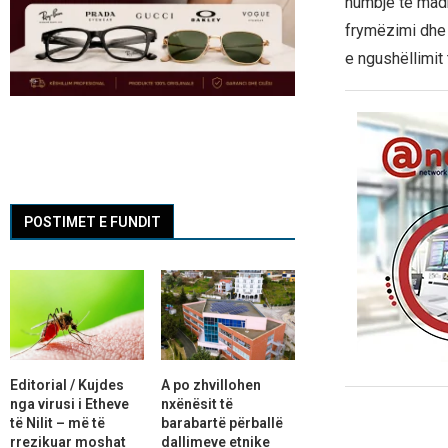
humbje të madh
frymëzimi dhe k
e ngushëllimit 
POSTIMET E FUNDIT
Editorial / Kujdes
A po zhvillohen
nga virusi i Etheve
nxënësit të
të Nilit – më të
barabartë përballë
rrezikuar moshat
dallimeve etnike