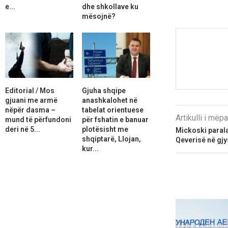
e...
dhe shkollave ku
mësojnë?
Editorial / Mos
Gjuha shqipe
gjuani me armë
anashkalohet në
nëpër dasma –
tabelat orientuese
Artikulli i më
mund të përfundoni
për fshatin e banuar
deri në 5...
plotësisht me
Mickoski paral
shqiptarë, Llojan,
Qeverisë në gjy
kur...