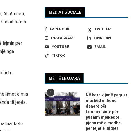
MEDIAT SOCIALE
, Ali Ahmeti,
babait të ish-
FACEBOOK
TWITTER
INSTAGRAM
LINKEDIN
ë lajmin për
YOUTUBE
EMAIL
një nga
TIKTOK
të ish-
MË TË LEXUARA
1
hëllimet e mia
Në korrik janë paguar
mbi 560 milionë
ënda të jetës,
denarë për
kompensime për
pushim mjekësor,
pjesa më e madhe
balluar këtë
për lejet e lindjes