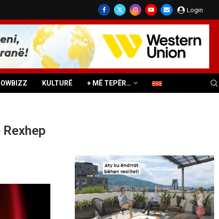
Login
HOWBIZZ
KULTURË
+ MË TEPËR…
e Rexhep