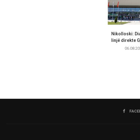
Nikolloski: Di
linjë direkte
06.08.20
FACE