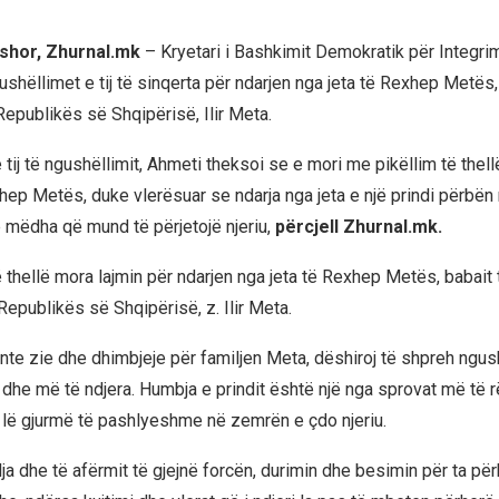
shor, Zhurnal.mk
– Kryetari i Bashkimit Demokratik për Integrim
shëllimet e tij të sinqerta për ndarjen nga jeta të Rexhep Metës, 
Republikës së Shqipërisë, Ilir Meta.
ij të ngushëllimit, Ahmeti theksoi se e mori me pikëllim të thell
ep Metës, duke vlerësuar se ndarja nga jeta e një prindi përbën 
 mëdha që mund të përjetojë njeriu,
përcjell Zhurnal.mk.
 thellë mora lajmin për ndarjen nga jeta të Rexhep Metës, babait 
Republikës së Shqipërisë, z. Ilir Meta.
e zie dhe dhimbjeje për familjen Meta, dëshiroj të shpreh ngus
 dhe më të ndjera. Humbja e prindit është një nga sprovat më të r
 lë gjurmë të pashlyeshme në zemrën e çdo njeriu.
a dhe të afërmit të gjejnë forcën, durimin dhe besimin për ta për