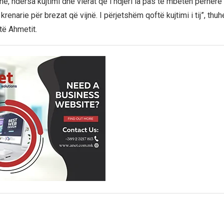
e, ndërsa kujtimi dhe vlerat që i ndjeri la pas të mbeten përherë
renarie për brezat që vijnë. I përjetshëm qoftë kujtimi i tij”, th
të Ahmetit.