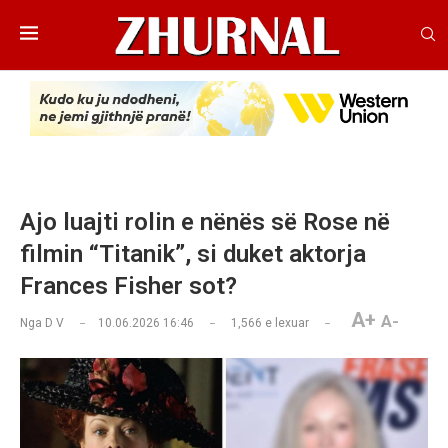
Ajo luajti rolin e nënës së Rose në
filmin “Titanik”, si duket aktorja
Frances Fisher sot?
A+
A-
Nga
D V
10.06.2026 16:46
1,566
e lexuar