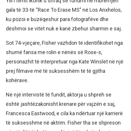
Ylli i filmit ikonik u shfaq së fundmi në mbrëmjen
gala të 33-të “Race To Erase MS” në Los Anxhelos,
ku pozoi e buzëqeshur para fotografëve dhe
dëshmoi se vitet nuk e kanë zbehur sharmin e saj.
Sot 74-vjeçare, Fisher vazhdon të identifikohet nga
shumë fansa me rolin e nënës së Rose-s,
personazhit të interpretuar nga Kate Winslet në një
prej filmave më të suksesshëm të të gjitha
kohërave.
Në një intervistë të fundit, aktorja u shpreh se
është jashtëzakonisht krenare për vajzën e saj,
Francesca Eastwood, e cila ka ndërtuar një karrierë
të suksesshme në aktrim. Fisher tha se shpreson