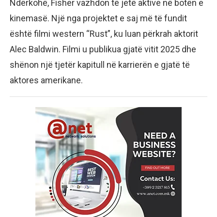
Ndërkohë, Fisher vazhdon të jetë aktive në botën e
kinemasë. Një nga projektet e saj më të fundit
është filmi western “Rust”, ku luan përkrah aktorit
Alec Baldwin. Filmi u publikua gjatë vitit 2025 dhe
shënon një tjetër kapitull në karrierën e gjatë të
aktores amerikane.