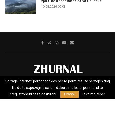
zjarri në deponinë në Kriva Pallankë
10.08.2026 09:03
Kjo faqe interneti përdor cookies për të përmirësuar përvojën tuaj.
Rreth nesh
Impresumi
Marketing
Kontakt
Ne do të supozojmë se jeni dakord me këtë, por mund të
Privacy Policy
çregjistroheni nëse dëshironi.
Pranoj
Lexo më tepër
Zhurnal.mk është Agjenci e Lajmeve e pavarur, e themeluar në vitin
2009, që e mbulon Maqedoninë, Kosovën, Shqipërinë edhe lajmet
nga bota.