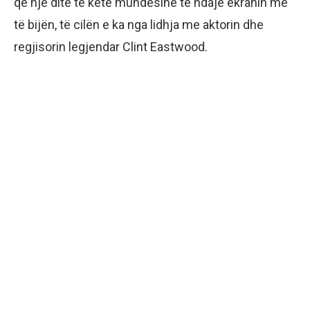
që një ditë të ketë mundësinë të ndajë ekranin me
të bijën, të cilën e ka nga lidhja me aktorin dhe
regjisorin legjendar Clint Eastwood.