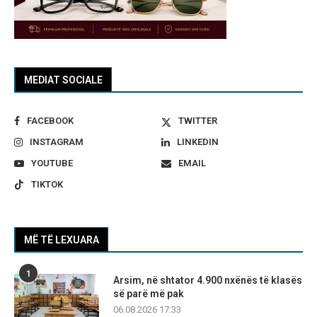
MEDIAT SOCIALE
FACEBOOK
TWITTER
INSTAGRAM
LINKEDIN
YOUTUBE
EMAIL
TIKTOK
MË TË LEXUARA
1
Arsim, në shtator 4.900 nxënës të klasës
së parë më pak
06.08.2026 17:33