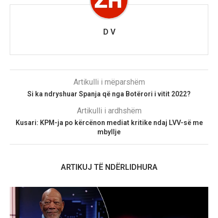
D V
Artikulli i mëparshëm
Si ka ndryshuar Spanja që nga Botërori i vitit 2022?
Artikulli i ardhshëm
Kusari: KPM-ja po kërcënon mediat kritike ndaj LVV-së me
mbyllje
ARTIKUJ TË NDËRLIDHURA