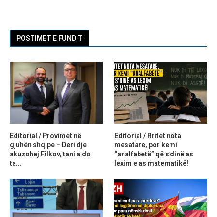
POSTIMET E FUNDIT
Editorial / Provimet në
Editorial / Rritet nota
gjuhën shqipe – Deri dje
mesatare, por kemi
akuzohej Filkov, tani a do
“analfabetë” që s’dinë as
ta...
lexim e as matematikë!