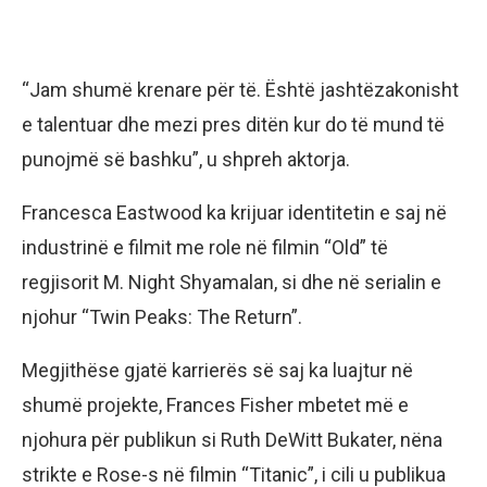
“Jam shumë krenare për të. Është jashtëzakonisht
e talentuar dhe mezi pres ditën kur do të mund të
punojmë së bashku”, u shpreh aktorja.
Francesca Eastwood ka krijuar identitetin e saj në
industrinë e filmit me role në filmin “Old” të
regjisorit M. Night Shyamalan, si dhe në serialin e
njohur “Twin Peaks: The Return”.
Megjithëse gjatë karrierës së saj ka luajtur në
shumë projekte, Frances Fisher mbetet më e
njohura për publikun si Ruth DeWitt Bukater, nëna
strikte e Rose-s në filmin “Titanic”, i cili u publikua