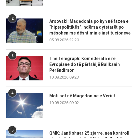
2
Arsovski: Maqedonia po hyn në fazën e
“hiperpolitikës”, ndërsa qytetarët po
mësohen me dështimin e institucioneve
05.08.2026 22:20
3
The Telegraph: Konfederata e re
Evropiane do të përfshijë Ballkanin
Perëndimor
10.08.2026 09:23
4
Moti sot në Maqedoninë e Veriut
10.08.2026 09:02
5
QMK: Janë shuar 25 zjarre, nën kontroll