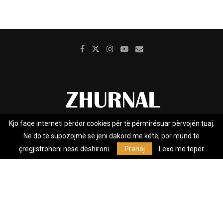
Kjo faqe interneti përdor cookies për të përmirësuar përvojën tuaj.
Rreth nesh
Impresumi
Marketing
Kontakt
Ne do të supozojmë se jeni dakord me këtë, por mund të
Privacy Policy
çregjistroheni nëse dëshironi.
Pranoj
Lexo më tepër
Zhurnal.mk është Agjenci e Lajmeve e pavarur, e themeluar në vitin
2009, që e mbulon Maqedoninë, Kosovën, Shqipërinë edhe lajmet
nga bota.
@2026 - All Right Reserved. Designed and Developed by
Anet.Com.Mk