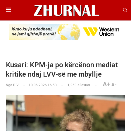
Kusari: KPM-ja po kërcënon mediat
kritike ndaj LVV-së me mbyllje
A+
A-
Nga
D V
10.06.2026 16:53
1,960
e lexuar