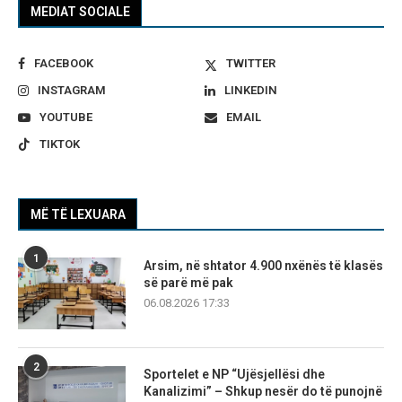
MEDIAT SOCIALE
FACEBOOK
TWITTER
INSTAGRAM
LINKEDIN
YOUTUBE
EMAIL
TIKTOK
MË TË LEXUARA
1
Arsim, në shtator 4.900 nxënës të klasës
së parë më pak
06.08.2026 17:33
2
Sportelet e NP “Ujësjellësi dhe
Kanalizimi” – Shkup nesër do të punojnë