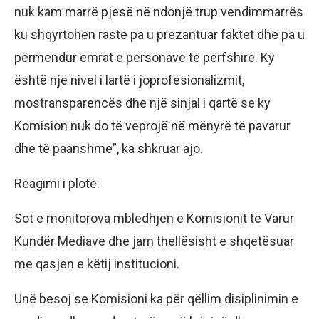
nuk kam marrë pjesë në ndonjë trup vendimmarrës
ku shqyrtohen raste pa u prezantuar faktet dhe pa u
përmendur emrat e personave të përfshirë. Ky
është një nivel i lartë i joprofesionalizmit,
mostransparencës dhe një sinjal i qartë se ky
Komision nuk do të veprojë në mënyrë të pavarur
dhe të paanshme”, ka shkruar ajo.
Reagimi i plotë:
Sot e monitorova mbledhjen e Komisionit të Varur
Kundër Mediave dhe jam thellësisht e shqetësuar
me qasjen e këtij institucioni.
Unë besoj se Komisioni ka për qëllim disiplinimin e