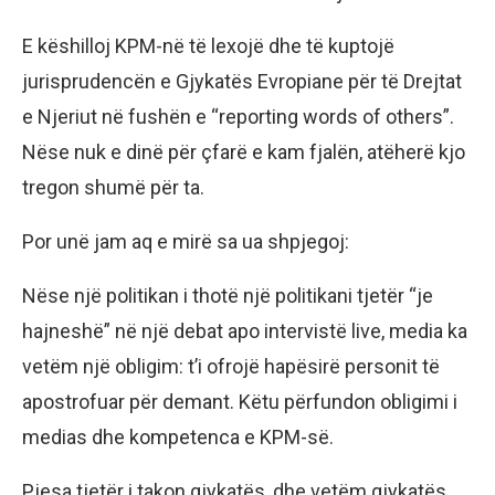
E këshilloj KPM-në të lexojë dhe të kuptojë
jurisprudencën e Gjykatës Evropiane për të Drejtat
e Njeriut në fushën e “reporting words of others”.
Nëse nuk e dinë për çfarë e kam fjalën, atëherë kjo
tregon shumë për ta.
Por unë jam aq e mirë sa ua shpjegoj:
Nëse një politikan i thotë një politikani tjetër “je
hajneshë” në një debat apo intervistë live, media ka
vetëm një obligim: t’i ofrojë hapësirë personit të
apostrofuar për demant. Këtu përfundon obligimi i
medias dhe kompetenca e KPM-së.
Pjesa tjetër i takon gjykatës, dhe vetëm gjykatës.