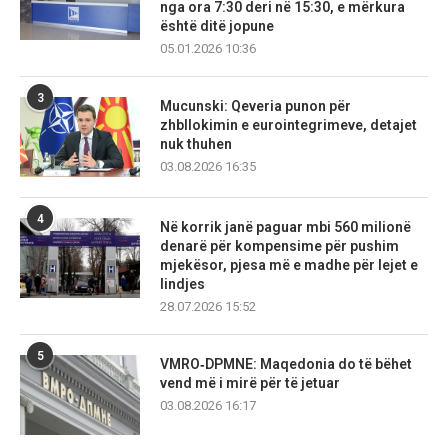
nga ora 7:30 deri në 15:30, e mërkura
është ditë jopune
05.01.2026 10:36
3
Mucunski: Qeveria punon për
zhbllokimin e eurointegrimeve, detajet
nuk thuhen
03.08.2026 16:35
4
Në korrik janë paguar mbi 560 milionë
denarë për kompensime për pushim
mjekësor, pjesa më e madhe për lejet e
lindjes
28.07.2026 15:52
5
VMRO‑DPMNE: Maqedonia do të bëhet
vend më i mirë për të jetuar
03.08.2026 16:17