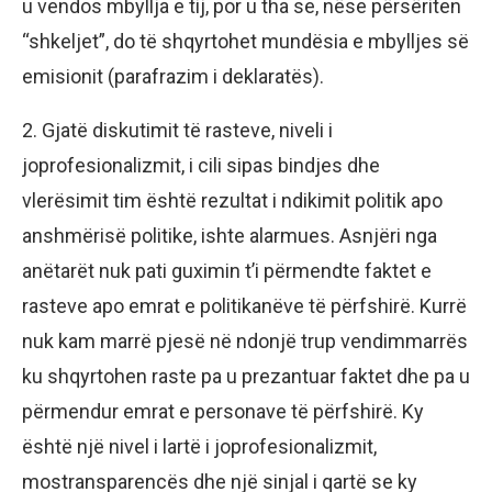
u vendos mbyllja e tij, por u tha se, nëse përsëriten
“shkeljet”, do të shqyrtohet mundësia e mbylljes së
emisionit (parafrazim i deklaratës).
2. Gjatë diskutimit të rasteve, niveli i
joprofesionalizmit, i cili sipas bindjes dhe
vlerësimit tim është rezultat i ndikimit politik apo
anshmërisë politike, ishte alarmues. Asnjëri nga
anëtarët nuk pati guximin t’i përmendte faktet e
rasteve apo emrat e politikanëve të përfshirë. Kurrë
nuk kam marrë pjesë në ndonjë trup vendimmarrës
ku shqyrtohen raste pa u prezantuar faktet dhe pa u
përmendur emrat e personave të përfshirë. Ky
është një nivel i lartë i joprofesionalizmit,
mostransparencës dhe një sinjal i qartë se ky