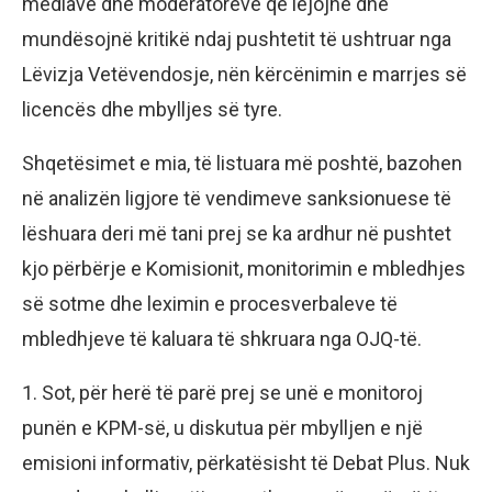
mediave dhe moderatorëve që lejojnë dhe
mundësojnë kritikë ndaj pushtetit të ushtruar nga
Lëvizja Vetëvendosje, nën kërcënimin e marrjes së
licencës dhe mbylljes së tyre.
Shqetësimet e mia, të listuara më poshtë, bazohen
në analizën ligjore të vendimeve sanksionuese të
lëshuara deri më tani prej se ka ardhur në pushtet
kjo përbërje e Komisionit, monitorimin e mbledhjes
së sotme dhe leximin e procesverbaleve të
mbledhjeve të kaluara të shkruara nga OJQ-të.
1. Sot, për herë të parë prej se unë e monitoroj
punën e KPM-së, u diskutua për mbylljen e një
emisioni informativ, përkatësisht të Debat Plus. Nuk