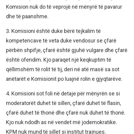
Komision nuk do të veprojë në mënyrë të pavarur
dhe të paanshme.
3. Komisioni është duke bërë tejkalim të
kompetencave të veta duke vendosur se çfarë
përbën shpifje, çfarë është gjuhë vulgare dhe çfarë
është ofendim. Kjo paraqet një keqkuptim të
qëllimshëm të rolit të tij, deri në atë masë sa sot
anëtarët e Komisionit po luajnë rolin e gjyqtarëve.
4. Komisioni sot foli në detaje për mënyrën se si
moderatorët duhet të sillen, çfarë duhet të flasin,
çfarë duhet të thonë dhe çfarë nuk duhet të thonë.
Kjo nuk ndodh as në vendet më jodemokratike.
KPM nuk mund të sillet si institut trajnues.