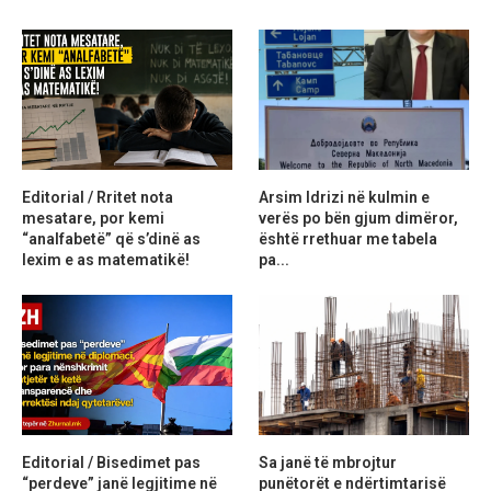
Editorial / Rritet nota
Arsim Idrizi në kulmin e
mesatare, por kemi
verës po bën gjum dimëror,
“analfabetë” që s’dinë as
është rrethuar me tabela
lexim e as matematikë!
pa...
Editorial / Bisedimet pas
Sa janë të mbrojtur
“perdeve” janë legjitime në
punëtorët e ndërtimtarisë