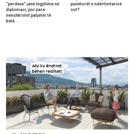
“perdeve” janë legjitime në
punëtorët e ndërtimtarisë
diplomaci, por para
sot?
nënshkrimit patjetër të
ketë...