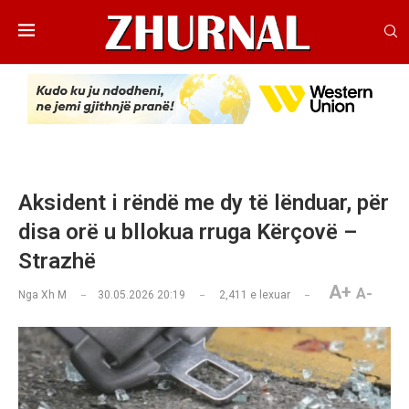
Aksident i rëndë me dy të lënduar, për
disa orë u bllokua rruga Kërçovë –
Strazhë
A+
A-
Nga
Xh M
30.05.2026 20:19
2,411
e lexuar