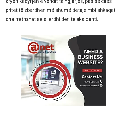
kryen këqyrjen e vendit të ngjarjes, pas së cilës
pritet të zbardhen më shumë detaje mbi shkaqet
dhe rrethanat se si erdhi deri te aksidenti.