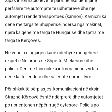
Sipas informacioneve të para, në aksident janë
përfshirë tre automjete të udhëtarëve dhe një
automjet i rëndë transportues (kamion). Kamioni ka
qenë me targa të Shqipërisë, ndërsa nga makinat,
njëra ka qenë me targa të Hungarisë dhe tjetra me
targa të Kërçovës.
Në vendin e ngjarjes kanë ndërhyrë menjëherë
ekipet e Ndihmës së Shpejtë Mjekësore dhe
policia. Deri më tani nuk ka informacione zyrtare
nëse ka të lënduar dhe sa është numri i tyre.
Për shkak të përplasjes, komunikacioni në aksin
Strazhë-Kërçovë është ndërprerë dhe automjetet
po riorientohen nëpër rrugë dytësore. Policia po