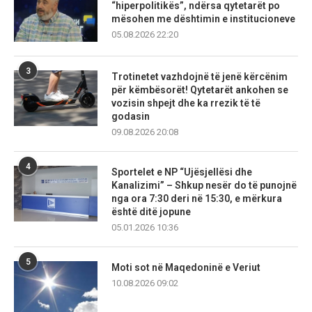
“hiperpolitikës”, ndërsa qytetarët po
mësohen me dështimin e institucioneve
05.08.2026 22:20
3
Trotinetet vazhdojnë të jenë kërcënim
për këmbësorët! Qytetarët ankohen se
vozisin shpejt dhe ka rrezik të të
godasin
09.08.2026 20:08
4
Sportelet e NP “Ujësjellësi dhe
Kanalizimi” – Shkup nesër do të punojnë
nga ora 7:30 deri në 15:30, e mërkura
është ditë jopune
05.01.2026 10:36
5
Moti sot në Maqedoninë e Veriut
10.08.2026 09:02