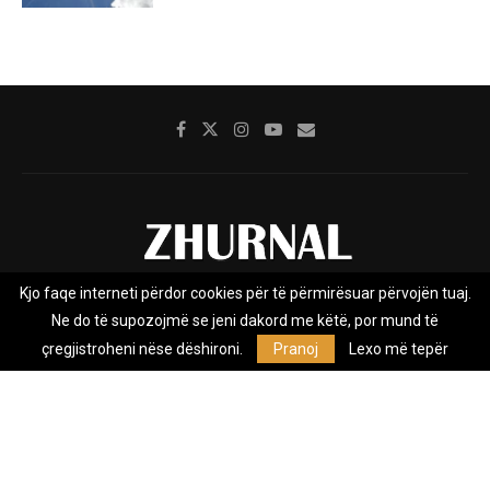
Kjo faqe interneti përdor cookies për të përmirësuar përvojën tuaj.
Rreth nesh
Impresumi
Marketing
Kontakt
Ne do të supozojmë se jeni dakord me këtë, por mund të
Privacy Policy
çregjistroheni nëse dëshironi.
Pranoj
Lexo më tepër
Zhurnal.mk është Agjenci e Lajmeve e pavarur, e themeluar në vitin
2009, që e mbulon Maqedoninë, Kosovën, Shqipërinë edhe lajmet
nga bota.
@2026 - All Right Reserved. Designed and Developed by
Anet.Com.Mk