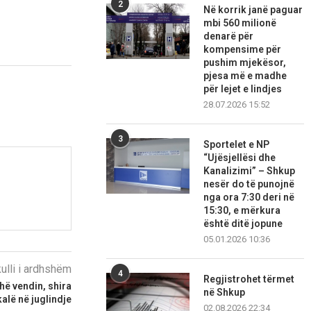
2
Në korrik janë paguar
mbi 560 milionë
denarë për
kompensime për
pushim mjekësor,
pjesa më e madhe
për lejet e lindjes
28.07.2026 15:52
3
Sportelet e NP
“Ujësjellësi dhe
Kanalizimi” – Shkup
nesër do të punojnë
nga ora 7:30 deri në
15:30, e mërkura
është ditë jopune
05.01.2026 10:36
kulli i ardhshëm
4
Regjistrohet tërmet
ithë vendin, shira
në Shkup
kalë në juglindje
02.08.2026 22:34