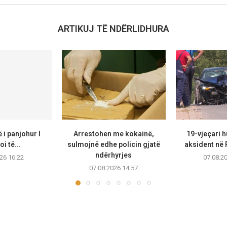
ARTIKUJ TË NDËRLIDHURA
 i panjohur I
Arrestohen me kokainë,
19-vjeçari 
i të...
sulmojnë edhe policin gjatë
aksident në 
ndërhyrjes
26 16:22
07.08.2
07.08.2026 14:57