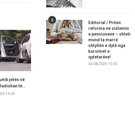
5
Editorial / Priten
reforma në sistemin
e pensioneve – shteti
mund ta marrë
shtyllën e dytë nga
kursimet e
qytetarëve!
03.08.2026 15:00
humb jetën në
Automjeti dëmtohet nga një
Goditi një 
Radishan të...
plumb qorr në rajonin...
Shkup dhe 
026 14:50
07.08.2026 12:52
06.08.2