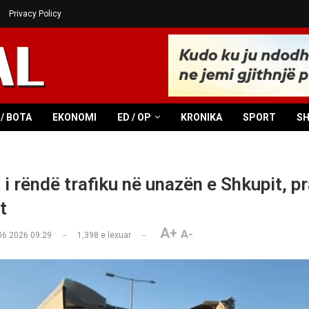
Privacy Policy
/ BOTA
EKONOMI
ED / OP
KRONIKA
SPORT
S
 i rëndë trafiku në unazën e Shkupit, p
t
A+
A-
06.2026 09:29
1,398
e lexuar