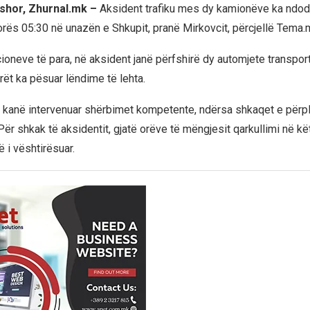
rshor, Zhurnal.mk –
Aksident trafiku mes dy kamionëve ka ndo
orës 05:30 në unazën e Shkupit, pranë Mirkovcit, përcjellë Tema.
ioneve të para, në aksident janë përfshirë dy automjete transpor
rët ka pësuar lëndime të lehta.
 kanë intervenuar shërbimet kompetente, ndërsa shkaqet e përpl
Për shkak të aksidentit, gjatë orëve të mëngjesit qarkullimi në kë
 i vështirësuar.