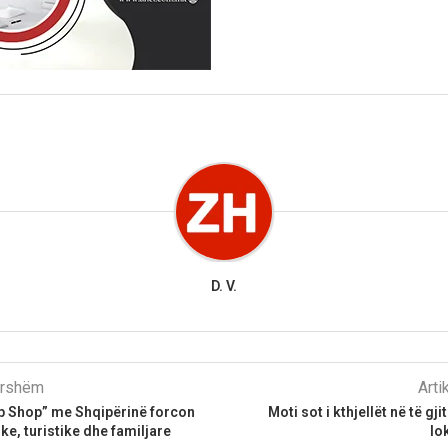
D. V.
parshëm
Arti
p Shop” me Shqipërinë forcon
Moti sot i kthjellët në të gj
ke, turistike dhe familjare
lo