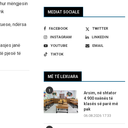
dhur mëngjesin
mk
MEDIAT SOCIALE
tuese, ndërsa
FACEBOOK
TWITTER
INSTAGRAM
LINKEDIN
asjes janë
YOUTUBE
EMAIL
të pjesë të
TIKTOK
MË TË LEXUARA
1
Arsim, në shtator
4.900 nxënës të
klasës së parë më
pak
06.08.2026 17:33