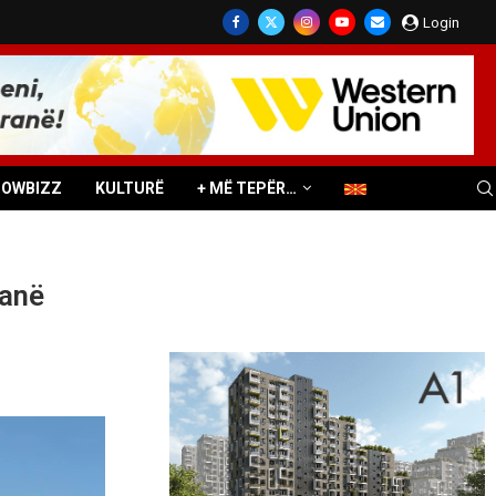
Login
HOWBIZZ
KULTURË
+ MË TEPËR…
ranë