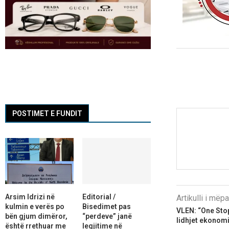
POSTIMET E FUNDIT
Arsim Idrizi në
Editorial /
Artikulli i më
kulmin e verës po
Bisedimet pas
VLEN: “One Sto
bën gjum dimëror,
“perdeve” janë
lidhjet ekonomi
është rrethuar me
legjitime në