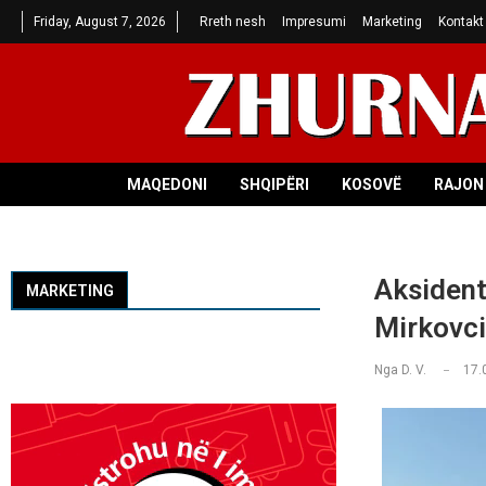
Friday, August 7, 2026
Rreth nesh
Impresumi
Marketing
Kontakt
MAQEDONI
SHQIPËRI
KOSOVË
RAJON 
Aksident
MARKETING
Mirkovci
Nga
D. V.
17.