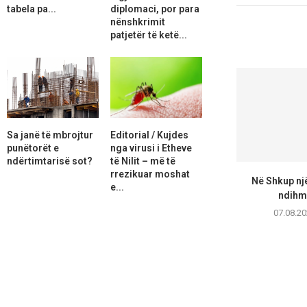
tabela pa...
diplomaci, por para
nënshkrimit
patjetër të ketë...
Sa janë të mbrojtur
Editorial / Kujdes
punëtorët e
nga virusi i Etheve
ndërtimtarisë sot?
të Nilit – më të
rrezikuar moshat
Në Shkup një
e...
ndihmo
07.08.20