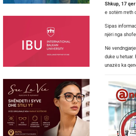
Shkup, 17 qe
e sotëm rreth 
Sipas informac
njëri nga shofe
Në vendngjarje
duke u hetuar. 
unazës ka qenë