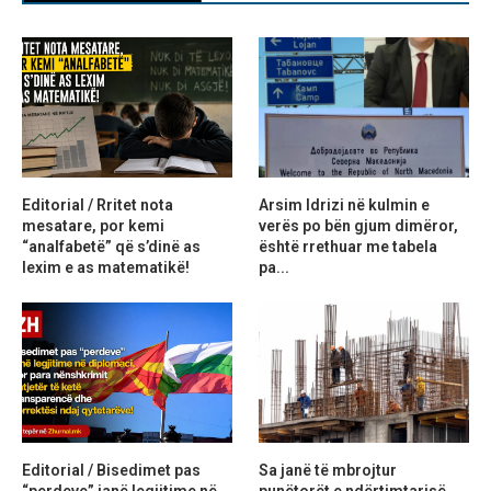
Editorial / Rritet nota
Arsim Idrizi në kulmin e
mesatare, por kemi
verës po bën gjum dimëror,
“analfabetë” që s’dinë as
është rrethuar me tabela
lexim e as matematikë!
pa...
Editorial / Bisedimet pas
Sa janë të mbrojtur
“perdeve” janë legjitime në
punëtorët e ndërtimtarisë