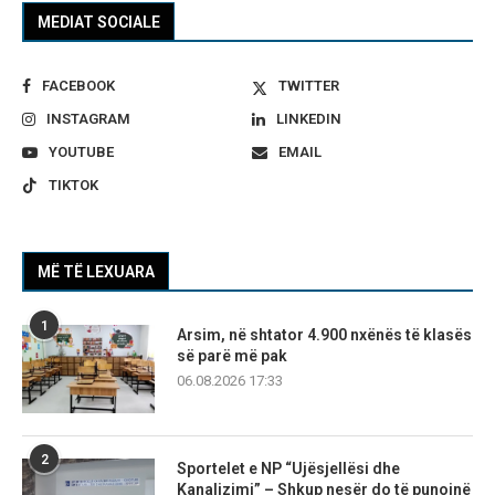
MEDIAT SOCIALE
FACEBOOK
TWITTER
INSTAGRAM
LINKEDIN
YOUTUBE
EMAIL
TIKTOK
MË TË LEXUARA
1
Arsim, në shtator 4.900 nxënës të klasës
së parë më pak
06.08.2026 17:33
2
Sportelet e NP “Ujësjellësi dhe
Kanalizimi” – Shkup nesër do të punojnë