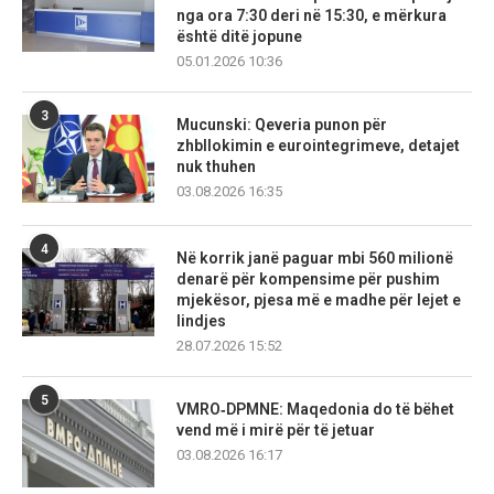
nga ora 7:30 deri në 15:30, e mërkura
është ditë jopune
05.01.2026 10:36
3
Mucunski: Qeveria punon për
zhbllokimin e eurointegrimeve, detajet
nuk thuhen
03.08.2026 16:35
4
Në korrik janë paguar mbi 560 milionë
denarë për kompensime për pushim
mjekësor, pjesa më e madhe për lejet e
lindjes
28.07.2026 15:52
5
VMRO‑DPMNE: Maqedonia do të bëhet
vend më i mirë për të jetuar
03.08.2026 16:17