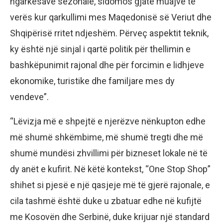
ngarkesave sezonale, sidomos gjatë muajve të
verës kur qarkullimi mes Maqedonisë së Veriut dhe
Shqipërisë rritet ndjeshëm. Përveç aspektit teknik,
ky është një sinjal i qartë politik për thellimin e
bashkëpunimit rajonal dhe për forcimin e lidhjeve
ekonomike, turistike dhe familjare mes dy
vendeve”.
“Lëvizja më e shpejtë e njerëzve nënkupton edhe
më shumë shkëmbime, më shumë tregti dhe më
shumë mundësi zhvillimi për bizneset lokale në të
dy anët e kufirit. Në këtë kontekst, “One Stop Shop”
shihet si pjesë e një qasjeje më të gjerë rajonale, e
cila tashmë është duke u zbatuar edhe në kufijtë
me Kosovën dhe Serbinë, duke krijuar një standard