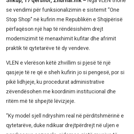
Shkup, 17 qershor, Zhurnal.mk –
Nga VLEN thonë
se vendimi për funksionalizimin e sistemit “One
Stop Shop” në kufirin me Republikën e Shqipërisë
përfaqëson një hap të rëndësishëm drejt
modernizimit të menaxhimit kufitar dhe afrimit
praktik të qytetarëve të dy vendeve.
VLEN e vlerëson këtë zhvillim si pjesë të një
qasjeje të re që e sheh kufirin jo si pengesë, por si
pikë lidhjeje, ku procedurat administrative
zëvendësohen me koordinim institucional dhe
ritëm më të shpejtë lëvizjeje.
“Ky model sjell ndryshim real në përditshmërinë e
qytetarëve, duke ndikuar drejtpërdrejt në uljen e