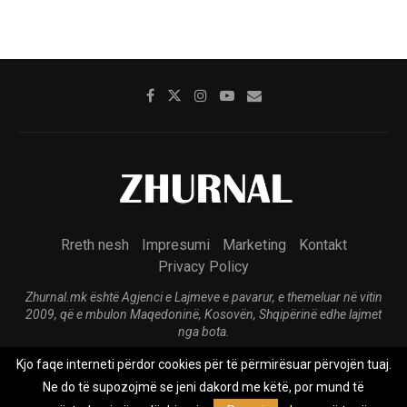
Rreth nesh
Impresumi
Marketing
Kontakt
Privacy Policy
Zhurnal.mk është Agjenci e Lajmeve e pavarur, e themeluar në vitin
2009, që e mbulon Maqedoninë, Kosovën, Shqipërinë edhe lajmet
nga bota.
Kjo faqe interneti përdor cookies për të përmirësuar përvojën tuaj.
@2026 - All Right Reserved. Designed and Developed by
Anet.Com.Mk
Ne do të supozojmë se jeni dakord me këtë, por mund të