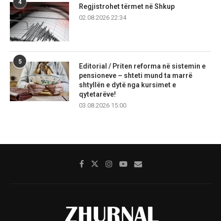
4
Regjistrohet tërmet në Shkup
02.08.2026 22:34
5
Editorial / Priten reforma në sistemin e
pensioneve – shteti mund ta marrë
shtyllën e dytë nga kursimet e
qytetarëve!
03.08.2026 15:00