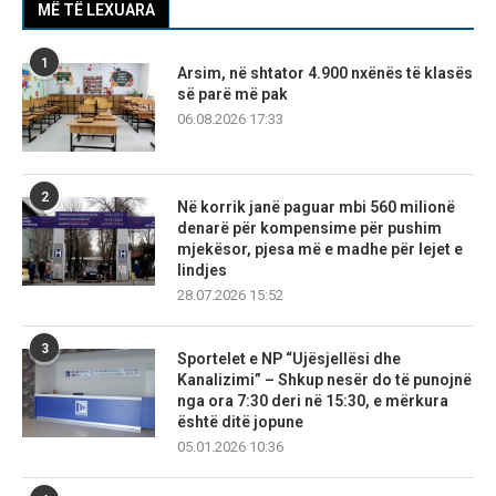
MË TË LEXUARA
1
Arsim, në shtator 4.900 nxënës të klasës
së parë më pak
06.08.2026 17:33
2
Në korrik janë paguar mbi 560 milionë
denarë për kompensime për pushim
mjekësor, pjesa më e madhe për lejet e
lindjes
28.07.2026 15:52
3
Sportelet e NP “Ujësjellësi dhe
Kanalizimi” – Shkup nesër do të punojnë
nga ora 7:30 deri në 15:30, e mërkura
është ditë jopune
05.01.2026 10:36