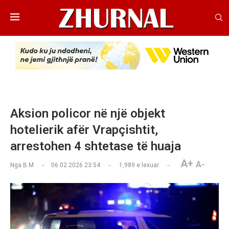
Aksion policor në një objekt
hotelierik afër Vrapçishtit,
arrestohen 4 shtetase të huaja
A+
A-
Nga
B.M
06.02.2026 23:54
1,989
e lexuar