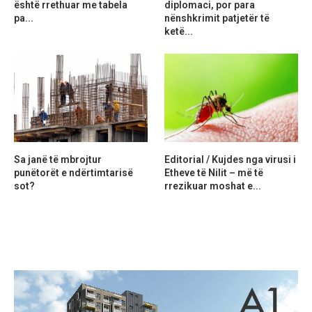
është rrethuar me tabela
diplomaci, por para
pa...
nënshkrimit patjetër të
ketë...
Sa janë të mbrojtur
Editorial / Kujdes nga virusi i
punëtorët e ndërtimtarisë
Etheve të Nilit – më të
sot?
rrezikuar moshat e...