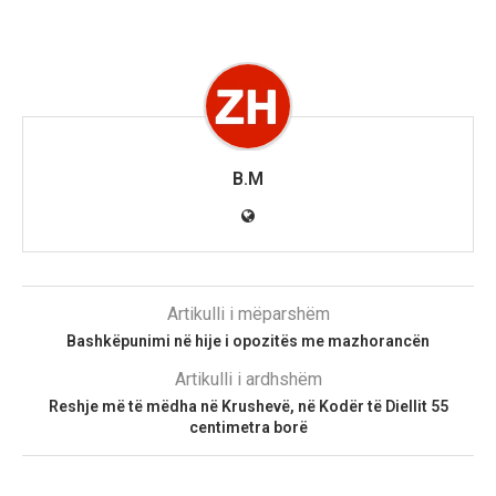
B.M
Artikulli i mëparshëm
Bashkëpunimi në hije i opozitës me mazhorancën
Artikulli i ardhshëm
Reshje më të mëdha në Krushevë, në Kodër të Diellit 55
centimetra borë