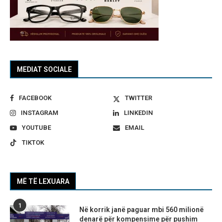
MEDIAT SOCIALE
FACEBOOK
TWITTER
INSTAGRAM
LINKEDIN
YOUTUBE
EMAIL
TIKTOK
MË TË LEXUARA
1
Në korrik janë paguar mbi 560 milionë
denarë për kompensime për pushim