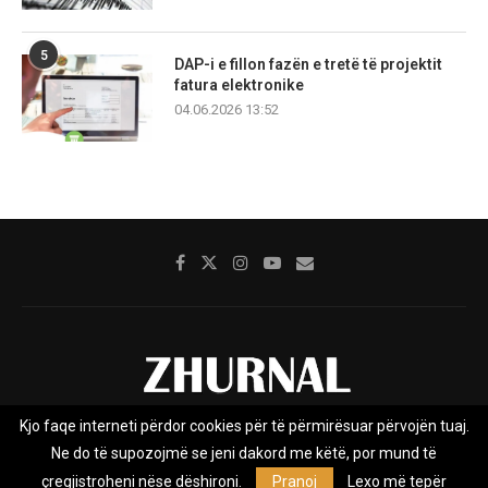
5
DAP-i e fillon fazën e tretë të projektit
fatura elektronike
04.06.2026 13:52
Kjo faqe interneti përdor cookies për të përmirësuar përvojën tuaj.
Rreth nesh
Impresumi
Marketing
Kontakt
Ne do të supozojmë se jeni dakord me këtë, por mund të
Privacy Policy
çregjistroheni nëse dëshironi.
Pranoj
Lexo më tepër