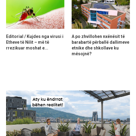
Editorial / Kujdes nga virusi i
A po zhvillohen nxënësit të
Etheve të Nilit – më të
barabartë përballë dallimeve
rrezikuar moshat e...
etnike dhe shkollave ku
mësojnë?