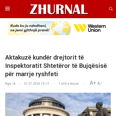
Aktakuzë kundër drejtorit të
Inspektoratit Shtetëror të Bujqësisë
për marrje ryshfeti
A+
A-
Nga
I.A
01.07.2026 15:13
1,604
e lexuar