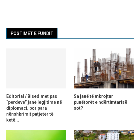
POSTIMET E FUNDIT
Editorial / Bisedimet pas
Sa janë të mbrojtur
“perdeve” janë legjitime në
punëtorët e ndërtimtarisë
diplomaci, por para
sot?
nënshkrimit patjetër të
ketë...