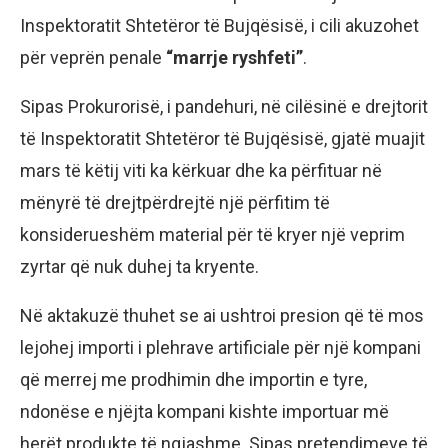
Inspektoratit Shtetëror të Bujqësisë, i cili akuzohet
për veprën penale
“marrje ryshfeti”
.
Sipas Prokurorisë, i pandehuri, në cilësinë e drejtorit
të Inspektoratit Shtetëror të Bujqësisë, gjatë muajit
mars të këtij viti ka kërkuar dhe ka përfituar në
mënyrë të drejtpërdrejtë një përfitim të
konsiderueshëm material për të kryer një veprim
zyrtar që nuk duhej ta kryente.
Në aktakuzë thuhet se ai ushtroi presion që të mos
lejohej importi i plehrave artificiale për një kompani
që merrej me prodhimin dhe importin e tyre,
ndonëse e njëjta kompani kishte importuar më
herët produkte të ngjashme. Sipas pretendimeve të