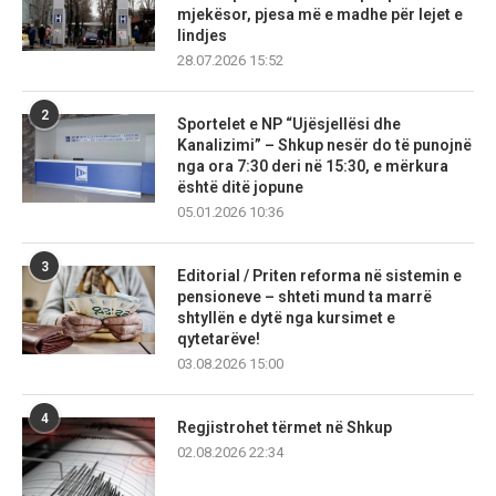
mjekësor, pjesa më e madhe për lejet e
lindjes
28.07.2026 15:52
2
Sportelet e NP “Ujësjellësi dhe
Kanalizimi” – Shkup nesër do të punojnë
nga ora 7:30 deri në 15:30, e mërkura
është ditë jopune
05.01.2026 10:36
3
Editorial / Priten reforma në sistemin e
pensioneve – shteti mund ta marrë
shtyllën e dytë nga kursimet e
qytetarëve!
03.08.2026 15:00
4
Regjistrohet tërmet në Shkup
02.08.2026 22:34