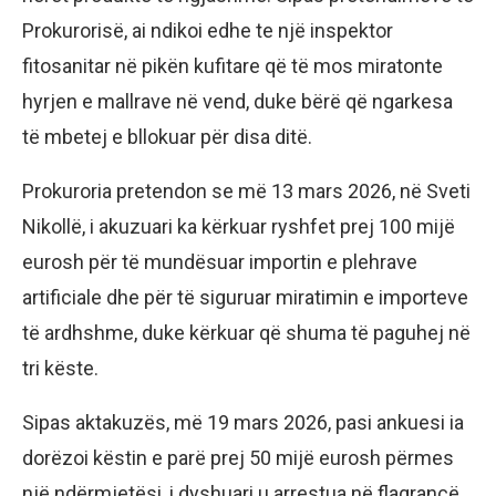
Prokurorisë, ai ndikoi edhe te një inspektor
fitosanitar në pikën kufitare që të mos miratonte
hyrjen e mallrave në vend, duke bërë që ngarkesa
të mbetej e bllokuar për disa ditë.
Prokuroria pretendon se më 13 mars 2026, në Sveti
Nikollë, i akuzuari ka kërkuar ryshfet prej 100 mijë
eurosh për të mundësuar importin e plehrave
artificiale dhe për të siguruar miratimin e importeve
të ardhshme, duke kërkuar që shuma të paguhej në
tri këste.
Sipas aktakuzës, më 19 mars 2026, pasi ankuesi ia
dorëzoi këstin e parë prej 50 mijë eurosh përmes
një ndërmjetësi, i dyshuari u arrestua në flagrancë