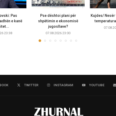
ovski: Pas
Pse dështoi plani për
Kujdes/ Nesër 
adhën e kanë
shpëtimin e ekonomisë
temperaturat
tet...
jugosllave?
07.08.2
26 23:38
07.08.2026 23:00
BOOK
TWITTER
INSTAGRAM
YOUTUBE