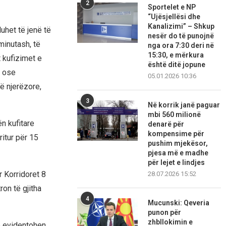
2
Sportelet e NP
“Ujësjellësi dhe
Kanalizimi” – Shkup
uhet të jenë të
nesër do të punojnë
minutash, të
nga ora 7:30 deri në
15:30, e mërkura
 kufizimet e
është ditë jopune
s ose
05.01.2026 10:36
ë njerëzore,
3
Në korrik janë paguar
mbi 560 milionë
n kufitare
denarë për
kompensime për
itur për 15
pushim mjekësor,
pjesa më e madhe
për lejet e lindjes
r Korridoret 8
28.07.2026 15:52
on të gjitha
4
Mucunski: Qeveria
punon për
zhbllokimin e
ë evidentohen