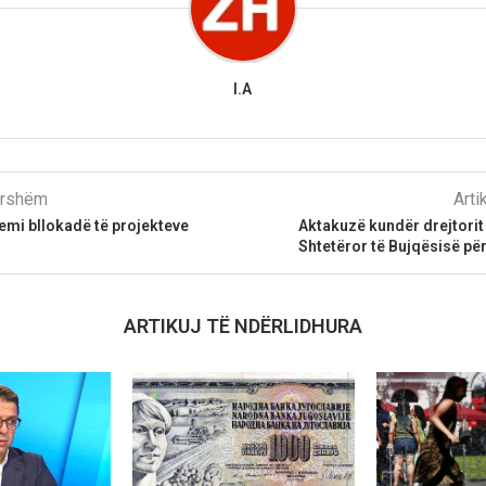
I.A
parshëm
Arti
kemi bllokadë të projekteve
Aktakuzë kundër drejtorit 
Shtetëror të Bujqësisë për
ARTIKUJ TË NDËRLIDHURA