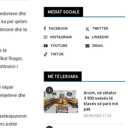
MEDIAT SOCIALE
maqedonase dhe
 ka për qëllim
FACEBOOK
TWITTER
timonit dhe të
INSTAGRAM
LINKEDIN
YOUTUBE
EMAIL
e të
TIKTOK
ikut Rrugor,
htruesi i
MË TË LEXUARA
ë nëpër
1
Arsim, në shtator
tomjeteve dhe
4.900 nxënës të
klasës së parë më
pak
06.08.2026 17:33
bashkëpunimin
mi është