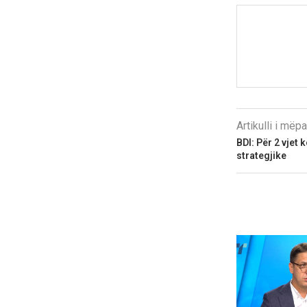
Artikulli i më
BDI: Për 2 vjet 
strategjike