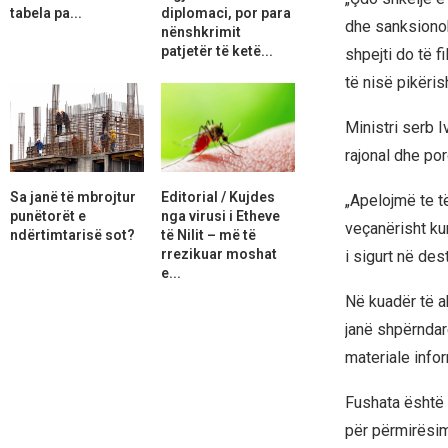
tabela pa...
diplomaci, por para
dhe sanksionoh
nënshkrimit
patjetër të ketë...
shpejti do të f
të nisë pikëris
Ministri serb 
rajonal dhe por
Sa janë të mbrojtur
Editorial / Kujdes
„Apelojmë te t
punëtorët e
nga virusi i Etheve
veçanërisht kur
ndërtimtarisë sot?
të Nilit – më të
rrezikuar moshat
i sigurt në dest
e...
Në kuadër të a
janë shpërndar
materiale info
Fushata është 
për përmirësim