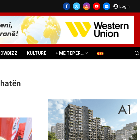
Login
HOWBIZZ
KULTURË
+ MË TEPËR…
shatën