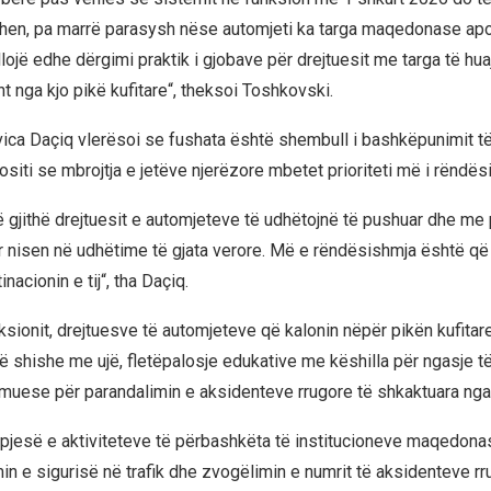
en, pa marrë parasysh nëse automjeti ka targa maqedonase apo 
illojë edhe dërgimi praktik i gjobave për drejtuesit me targa të hua
ht nga kjo pikë kufitare“, theksoi Toshkovski.
Ivica Daçiq vlerësoi se fushata është shembull i bashkëpunimit
ositi se mbrojtja e jetëve njerëzore mbetet prioriteti më i rëndë
ë gjithë drejtuesit e automjeteve të udhëtojnë të pushuar dhe me 
 nisen në udhëtime të gjata verore. Më e rëndësishmja është që se
inacionin e tij“, tha Daçiq.
ksionit, drejtuesve të automjeteve që kalonin nëpër pikën kufita
ë shishe me ujë, fletëpalosje edukative me këshilla për ngasje të
rmuese për parandalimin e aksidenteve rrugore të shkaktuara nga 
pjesë e aktiviteteve të përbashkëta të institucioneve maqedon
in e sigurisë në trafik dhe zvogëlimin e numrit të aksidenteve rr