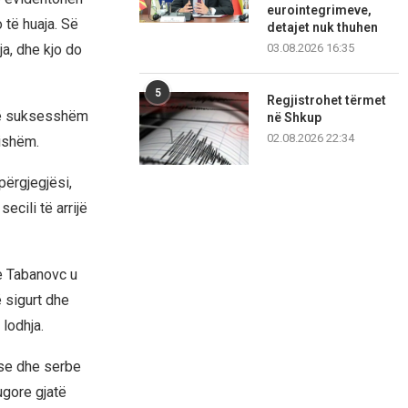
eurointegrimeve,
të huaja. Së
detajet nuk thuhen
03.08.2026 16:35
ja, dhe kjo do
5
Regjistrohet tërmet
 të suksesshëm
në Shkup
02.08.2026 22:34
sishëm.
përgjegjësi,
cili të arrijë
re Tabanovc u
 sigurt dhe
lodhja.
ase dhe serbe
ugore gjatë