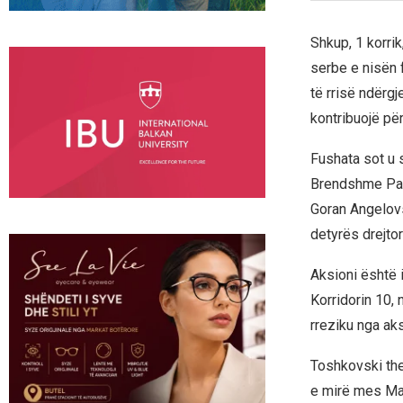
Shkup, 1 korri
serbe e nisën 
të rrisë ndërgj
kontribuojë pë
Fushata sot u 
Brendshme Panç
Goran Angelovs
detyrës drejtor
Aksioni është 
Korridorin 10,
rreziku nga aks
Toshkovski the
e mirë mes Ma