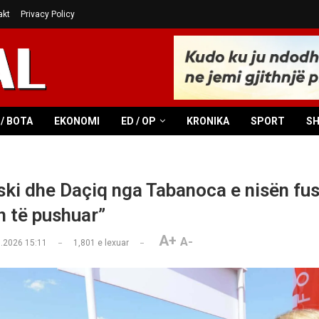
akt
Privacy Policy
/ BOTA
EKONOMI
ED / OP
KRONIKA
SPORT
S
ki dhe Daçiq nga Tabanoca e nisën fu
n të pushuar”
A+
A-
.2026 15:11
1,801
e lexuar