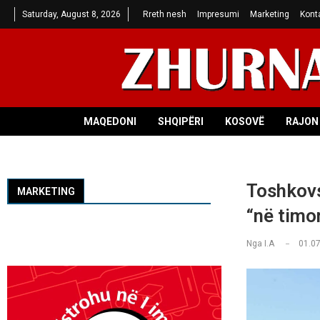
Saturday, August 8, 2026
Rreth nesh
Impresumi
Marketing
Kont
MAQEDONI
SHQIPËRI
KOSOVË
RAJON 
Toshkovs
MARKETING
“në timo
Nga
I.A
01.07