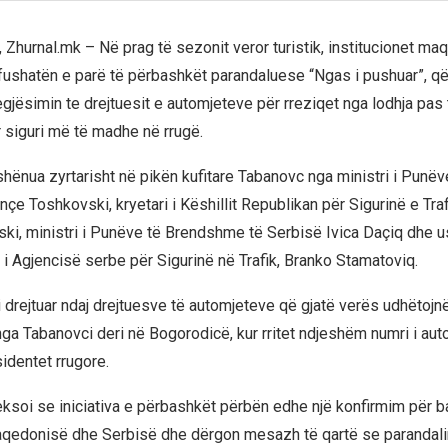
k, Zhurnal.mk – Në prag të sezonit veror turistik, institucionet 
fushatën e parë të përbashkët parandaluese “Ngas i pushuar”, që
egjësimin te drejtuesit e automjeteve për rreziqet nga lodhja pas 
r siguri më të madhe në rrugë.
shënua zyrtarisht në pikën kufitare Tabanovc nga ministri i Punëv
e Toshkovski, kryetari i Këshillit Republikan për Sigurinë e Traf
ki, ministri i Punëve të Brendshme të Serbisë Ivica Daçiq dhe us
 i Agjencisë serbe për Sigurinë në Trafik, Branko Stamatoviq.
i drejtuar ndaj drejtuesve të automjeteve që gjatë verës udhëtojn
 nga Tabanovci deri në Bogorodicë, kur rritet ndjeshëm numri i au
identet rrugore.
ksoi se iniciativa e përbashkët përbën edhe një konfirmim për 
qedonisë dhe Serbisë dhe dërgon mesazh të qartë se parandali