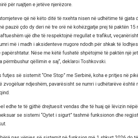
rë për ruajtjen e jetëve njerëzore.
utomjeteve që në këto ditë të nxehta nisen në udhëtime të gjata d
në pauzë çdo dy deri në tre orë në kohëzgjatje prej të paktën 15 
ftueshëm ujë dhe të respektojnë rregullat e trafikut, veçanërisht
umri më i madh i aksidenteve rrugore ndodh për shkak të lodhje
 papërshtatur. Nëse me këtë fushatë shpëtojmë të paktën një jet
ka përmbushur qëllimin e saj“, deklaroi Toshkovski.
s futjes së sistemit “One Stop” me Serbinë, koha e pritjes në pikë
 zvogëluar ndjeshëm, pavarësisht se numri i udhëtarëve është rr
qind.
pel edhe te të gjithë drejtuesit vendas dhe të huaj që lëvizin nëpë
eksuar se sistemi “Qytet i sigurt” tashmë funksionon dhe regjistr
kut.
 bërë pas vënies së sistemit në funksion më 1 shkurt 2026 do t