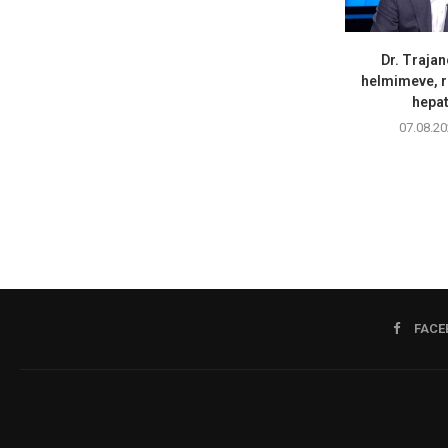
Dr. Trajan
helmimeve, r
hepati
07.08.20
FACE