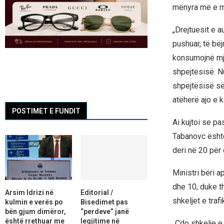
mënyra më e mi
„Drejtuesit e a
pushuar, të bëj
konsumojnë mja
shpejtësisë. N
shpejtësisë së
atëherë ajo e 
POSTIMET E FUNDIT
Ai kujtoi se pa
Tabanovc është
deri në 20 për 
Ministri bëri a
dhe 10, duke th
Arsim Idrizi në
Editorial /
shkeljet e trafi
kulmin e verës po
Bisedimet pas
bën gjum dimëror,
“perdeve” janë
është rrethuar me
legjitime në
„Çdo shkelje e