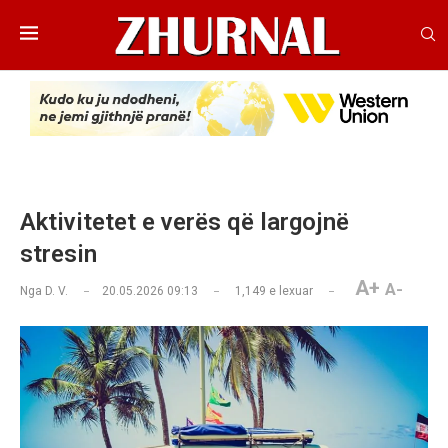
Aktivitetet e verës që largojnë
stresin
A+
A-
Nga
D. V.
20.05.2026 09:13
1,149
e lexuar