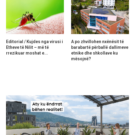
Editorial / Kujdes nga virusi i
A po zhvillohen nxënësit të
Etheve të Nilit – më të
barabartë përballë dallimeve
rrezikuar moshat e...
etnike dhe shkollave ku
mësojnë?