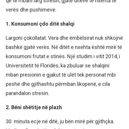
që të mbani larg stresin, gjatë ditëve të nxehta të
verës dhe pushimeve.
1. Konsumoni çdo ditë shalqi
Largoni çokollatat. Vera dhe ëmbëlsirat nuk shkojnë
bashkë gjatë verës. Në ditët e nxehta është mirë të
konsumoni frutat e stinës. Një studim i vitit 2014, i
Universitetit të Floridës, ka zbuluar se shalqini
mban presionin e gjakut të ulët tek personat mbi
peshë dhe gjithashtu përmban likopenë, e cila
parandalon stresin.
2. Bëni shëtitje në plazh
30 minuta ecje në ditë, ju bën mirë për gjithçka.