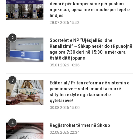
denarë për kompensime për pushim
mjekësor, pjesa më e madhe për lejet e
lindjes
28.07.2026 15:52
2
Sportelet e NP “Ujësjellësi dhe
Kanalizimi” – Shkup nesër do të punojnë
nga ora 7:30 deri në 15:30, e mërkura
është ditë jopune
05.01.2026 10:36
3
Editorial / Priten reforma në sistemin e
pensioneve – shteti mund ta marrë
shtyllën e dytë nga kursimet e
qytetarëve!
03.08.2026 15:00
4
Regjistrohet tërmet në Shkup
02.08.2026 22:34