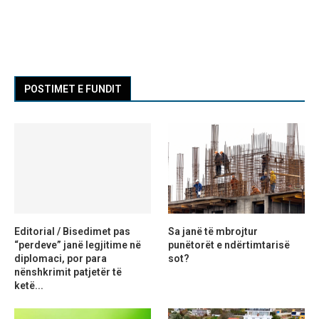
POSTIMET E FUNDIT
Editorial / Bisedimet pas
Sa janë të mbrojtur
“perdeve” janë legjitime në
punëtorët e ndërtimtarisë
diplomaci, por para
sot?
nënshkrimit patjetër të
ketë...