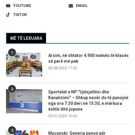
YOUTUBE
EMAIL
TIKTOK
MË TË LEXUARA
1
Arsim, në shtator 4.900 nxënës të klasës
së parë më pak
06.08.2026 17:33
2
Sportelet e NP “Ujësjellësi dhe
Kanalizimi” – Shkup nesër do të punojnë
nga ora 7:30 deri në 15:30, e mërkura
është ditë jopune
05.01.2026 10:36
3
Mucunski: Qeveria punon për