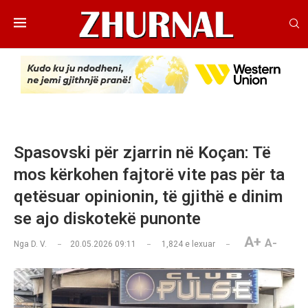
Spasovski për zjarrin në Koçan: Të
mos kërkohen fajtorë vite pas për ta
qetësuar opinionin, të gjithë e dinim
se ajo diskotekë punonte
A+
A-
Nga
D. V.
20.05.2026 09:11
1,824
e lexuar