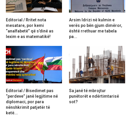
Editorial / Rritet nota
Arsim Idrizi në kulmin e
mesatare, por kemi
verës po bën gjum dimëror,
“analfabetë” që s’dinë as
është rrethuar me tabela
lexim e as matematikë!
pa...
Editorial / Bisedimet pas
Sa janë të mbrojtur
“perdeve” janë legjitime në
punëtorët e ndërtimtarisë
diplomaci, por para
sot?
nënshkrimit patjetër të
ketë...