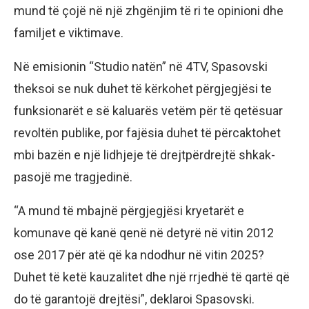
mund të çojë në një zhgënjim të ri te opinioni dhe
familjet e viktimave.
Në emisionin “Studio natën” në 4TV, Spasovski
theksoi se nuk duhet të kërkohet përgjegjësi te
funksionarët e së kaluarës vetëm për të qetësuar
revoltën publike, por fajësia duhet të përcaktohet
mbi bazën e një lidhjeje të drejtpërdrejtë shkak-
pasojë me tragjedinë.
“A mund të mbajnë përgjegjësi kryetarët e
komunave që kanë qenë në detyrë në vitin 2012
ose 2017 për atë që ka ndodhur në vitin 2025?
Duhet të ketë kauzalitet dhe një rrjedhë të qartë që
do të garantojë drejtësi”, deklaroi Spasovski.