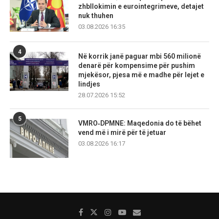
zhbllokimin e eurointegrimeve, detajet
nuk thuhen
03.08.2026 16:35
4
Në korrik janë paguar mbi 560 milionë
denarë për kompensime për pushim
mjekësor, pjesa më e madhe për lejet e
lindjes
28.07.2026 15:52
5
VMRO‑DPMNE: Maqedonia do të bëhet
vend më i mirë për të jetuar
03.08.2026 16:17