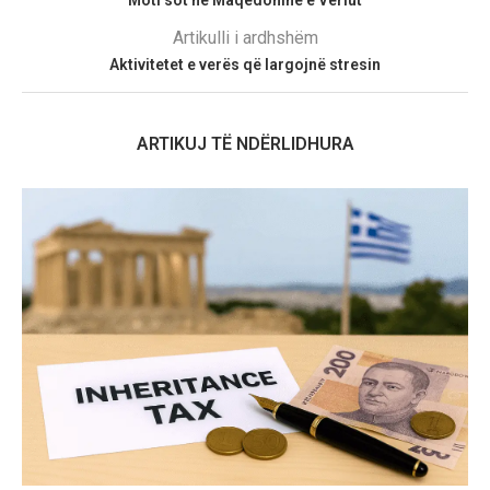
Moti sot në Maqedoninë e Veriut
Artikulli i ardhshëm
Aktivitetet e verës që largojnë stresin
ARTIKUJ TË NDËRLIDHURA