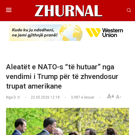
Aleatët e NATO-s “të hutuar” nga
vendimi i Trump për të zhvendosur
trupat amerikane
A+
A-
Nga
D. V.
22.05.2026 12:18
3,987
e lexuar