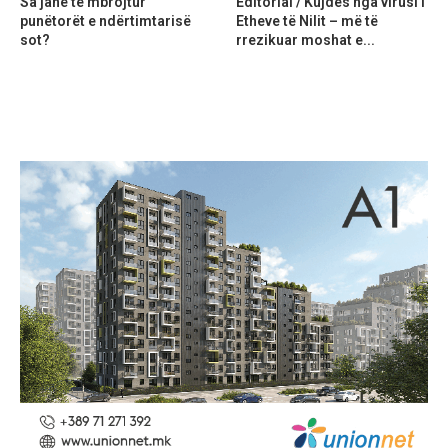
Sa janë të mbrojtur
Editorial / Kujdes nga virusi i
punëtorët e ndërtimtarisë
Etheve të Nilit – më të
sot?
rrezikuar moshat e...