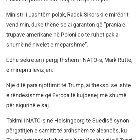
Ministri i Jashtëm polak, Radek Sikorski e mirëpriti
vendimin, duke thënë se ai garanton që “prania e
trupave amerikane në Poloni do të ruhet pak a
shumë në nivelet e mëparshme”.
Edhe sekretari i përgjithshëm i NATO-s, Mark Rutte,
e mirëpriti lëvizjen.
Një ditë para njoftimit të Trump, ai theksoi se ishte
e rëndësishme që Evropa të kujdesej më shumë
për sigurinë e saj.
Takimi i NATO-s në Helsingborg të Suedisë synon
përgatitjen e samitit të ardhshëm të aleancës, ku