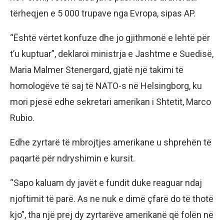
tërheqjen e 5 000 trupave nga Evropa, sipas AP.
“Është vërtet konfuze dhe jo gjithmonë e lehtë për
t’u kuptuar”, deklaroi ministrja e Jashtme e Suedisë,
Maria Malmer Stenergard, gjatë një takimi të
homologëve të saj të NATO-s në Helsingborg, ku
mori pjesë edhe sekretari amerikan i Shtetit, Marco
Rubio.
Edhe zyrtarë të mbrojtjes amerikane u shprehën të
paqartë për ndryshimin e kursit.
“Sapo kaluam dy javët e fundit duke reaguar ndaj
njoftimit të parë. As ne nuk e dimë çfarë do të thotë
kjo”, tha një prej dy zyrtarëve amerikanë që folën në