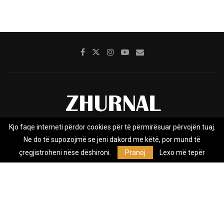
Kjo faqe interneti përdor cookies për të përmirësuar përvojën tuaj.
Rreth nesh
Impresumi
Marketing
Kontakt
Ne do të supozojmë se jeni dakord me këtë, por mund të
Privacy Policy
çregjistroheni nëse dëshironi.
Pranoj
Lexo më tepër
Zhurnal.mk është Agjenci e Lajmeve e pavarur, e themeluar në vitin
2009, që e mbulon Maqedoninë, Kosovën, Shqipërinë edhe lajmet
nga bota.
@2026 - All Right Reserved. Designed and Developed by
Anet.Com.Mk