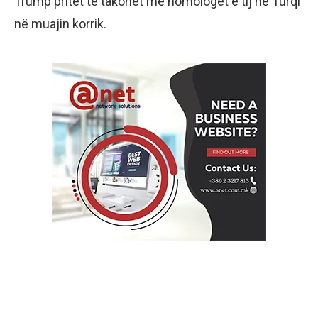
Trump pritet të takohet me homologët e tij në Turqi
në muajin korrik.