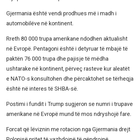
Gjermania është vendi prodhues më i madh i
automobilëve në kontinent.
Rreth 80 000 trupa amerikane ndodhen aktualisht
në Evropë. Pentagoni është i detyruar të mbajë të
paktën 76 000 trupa dhe pajisje të mëdha
ushtarake në kontinent, përveç rasteve kur aleatët
e NATO-s konsultohen dhe përcaktohet se tërheqja
është në interes të SHBA-së.
Postimi i fundit i Trump sugjeron se numri i trupave
amerikane në Evropë mund të mos ndryshojë fare.
Forcat që lëviznin me rotacion nga Gjermania drejt
Polonisë pritet të vazhdojnë të qëndrojnë.