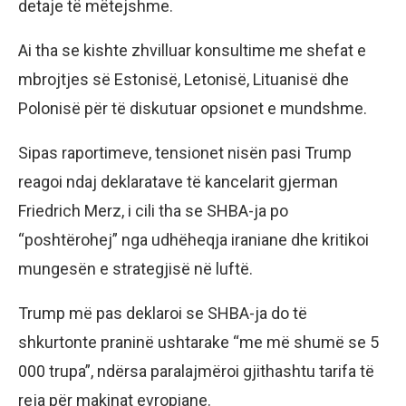
detaje të mëtejshme.
Ai tha se kishte zhvilluar konsultime me shefat e
mbrojtjes së Estonisë, Letonisë, Lituanisë dhe
Polonisë për të diskutuar opsionet e mundshme.
Sipas raportimeve, tensionet nisën pasi Trump
reagoi ndaj deklaratave të kancelarit gjerman
Friedrich Merz, i cili tha se SHBA-ja po
“poshtërohej” nga udhëheqja iraniane dhe kritikoi
mungesën e strategjisë në luftë.
Trump më pas deklaroi se SHBA-ja do të
shkurtonte praninë ushtarake “me më shumë se 5
000 trupa”, ndërsa paralajmëroi gjithashtu tarifa të
reja për makinat evropiane.