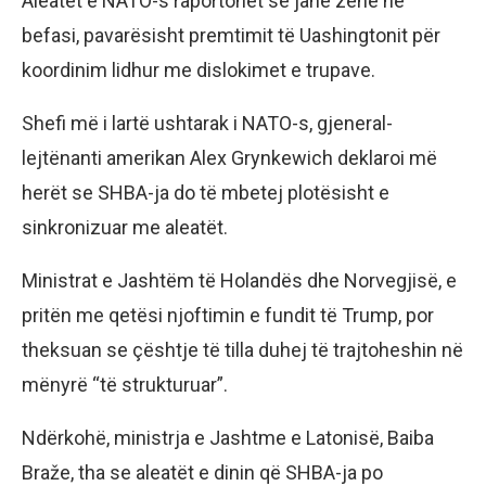
Aleatët e NATO-s raportohet se janë zënë në
befasi, pavarësisht premtimit të Uashingtonit për
koordinim lidhur me dislokimet e trupave.
Shefi më i lartë ushtarak i NATO-s, gjeneral-
lejtënanti amerikan Alex Grynkewich deklaroi më
herët se SHBA-ja do të mbetej plotësisht e
sinkronizuar me aleatët.
Ministrat e Jashtëm të Holandës dhe Norvegjisë, e
pritën me qetësi njoftimin e fundit të Trump, por
theksuan se çështje të tilla duhej të trajtoheshin në
mënyrë “të strukturuar”.
Ndërkohë, ministrja e Jashtme e Latonisë, Baiba
Braže, tha se aleatët e dinin që SHBA-ja po