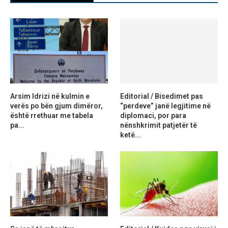
Arsim Idrizi në kulmin e
Editorial / Bisedimet pas
verës po bën gjum dimëror,
“perdeve” janë legjitime në
është rrethuar me tabela
diplomaci, por para
pa...
nënshkrimit patjetër të
ketë...