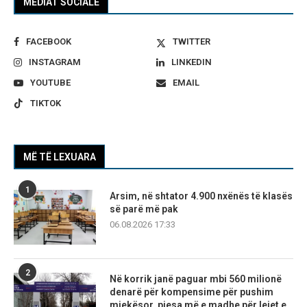
MEDIAT SOCIALE
FACEBOOK
TWITTER
INSTAGRAM
LINKEDIN
YOUTUBE
EMAIL
TIKTOK
MË TË LEXUARA
1
Arsim, në shtator 4.900 nxënës të klasës
së parë më pak
06.08.2026 17:33
2
Në korrik janë paguar mbi 560 milionë
denarë për kompensime për pushim
mjekësor, pjesa më e madhe për lejet e