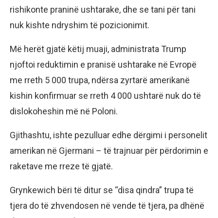
rishikonte praninë ushtarake, dhe se tani për tani
nuk kishte ndryshim të pozicionimit.
Më herët gjatë këtij muaji, administrata Trump
njoftoi reduktimin e pranisë ushtarake në Evropë
me rreth 5 000 trupa, ndërsa zyrtarë amerikanë
kishin konfirmuar se rreth 4 000 ushtarë nuk do të
dislokoheshin më në Poloni.
Gjithashtu, ishte pezulluar edhe dërgimi i personelit
amerikan në Gjermani – të trajnuar për përdorimin e
raketave me rreze të gjatë.
Grynkewich bëri të ditur se “disa qindra” trupa të
tjera do të zhvendosen në vende të tjera, pa dhënë