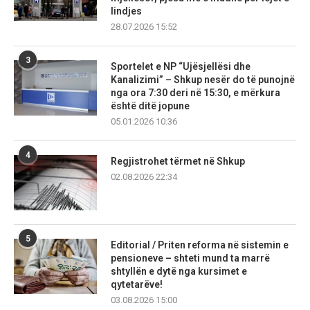
lindjes
28.07.2026 15:52
3
Sportelet e NP “Ujësjellësi dhe
Kanalizimi” – Shkup nesër do të punojnë
nga ora 7:30 deri në 15:30, e mërkura
është ditë jopune
05.01.2026 10:36
4
Regjistrohet tërmet në Shkup
02.08.2026 22:34
5
Editorial / Priten reforma në sistemin e
pensioneve – shteti mund ta marrë
shtyllën e dytë nga kursimet e
qytetarëve!
03.08.2026 15:00