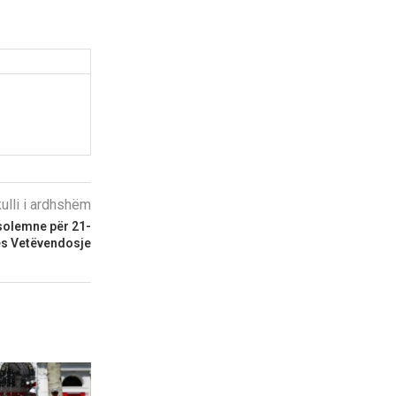
kulli i ardhshëm
 solemne për 21-
jes Vetëvendosje