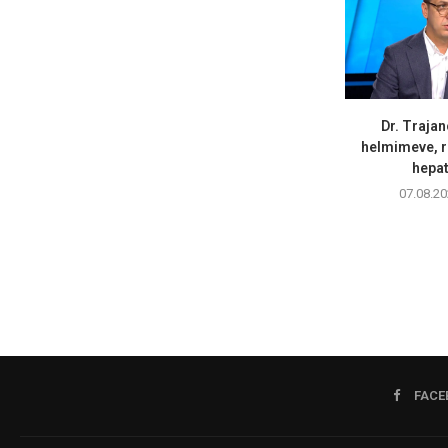
Dr. Trajan
helmimeve, r
hepati
07.08.20
FACE