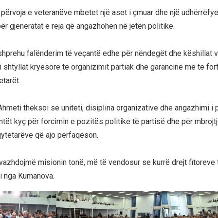
 përvoja e veteranëve mbetet një aset i çmuar dhe një udhërrëfye
r gjeneratat e reja që angazhohen në jetën politike.
shprehu falënderim të veçantë edhe për nëndegët dhe këshillat v
 si shtyllat kryesore të organizimit partiak dhe garancinë më të for
etarët.
, Ahmeti theksoi se uniteti, disiplina organizative dhe angazhimi i
ët kyç për forcimin e pozitës politike të partisë dhe për mbrojt
qytetarëve që ajo përfaqëson.
vazhdojmë misionin tonë, më të vendosur se kurrë drejt fitoreve t
ti nga Kumanova.