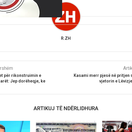
R.ZH
parshëm
Arti
et për rikonstruimin e
Kasami merr pjesë në pritjen
tarët: Jep dorëheqje, ke
vjetorin e Lëviz
ARTIKUJ TË NDËRLIDHURA