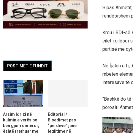
Sipas Ahmetit,
rëndësishëm pë
Kreu i BDI-së 
cilët i cilësoi
partisë me qyt
Në fjalën e tij
POSTIMET E FUNDIT
mbeten element
interesave të 
“Bashkë do të 
porositi Ahme
Arsim Idrizi në
Editorial /
kulmin e verës po
Bisedimet pas
bën gjum dimëror,
“perdeve” janë
është rrethuar me
legjitime në