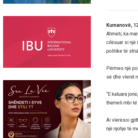
Kumanovë, 12
Ahmeti, ka mar
cilësuar si nj
politike të stru
Përmes një pos
së dhe vlerat mb
“E kaluara jon
themeli mbi të 
Ai vlerësoi gji
një njohje të m