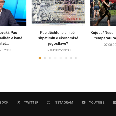
ovski: Pas
Pse dështoi plani për
Kujdes/ Nesër 
adhën e kanë
shpëtimin e ekonomisë
temperaturat
tet...
jugosllave?
07.08.2
26 23:38
07.08.2026 23:00
BOOK
TWITTER
INSTAGRAM
YOUTUBE