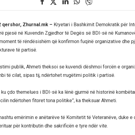
 qershor, Zhurnal.mk –
Kryetari i Bashkimit Demokratik për Int
rë pjesë në Kuvendin Zgjedhor të Degës së BDI-së në Kumanovë, 
ë moment të rëndësishëm që konfirmon fuqinë organizative dhe pj
kturave të partisë.
timi publik, Ahmeti theksoi se kuvendi dëshmoi forcën e organi
i të cilat, sipas tij, ndërtohet rrugëtimi politik i partisë.
ë, ku çdo themelues i BDI-së ka lënë gjurmë në historinë kombëta
cilin ndërtohen fitoret tona politike”, ka theksuar Ahmeti.
thashtu emërimin e anëtarëve të Komitetit të Veteranëve, duke e c
erituar për kontributin dhe sakrificën e tyre ndër vite.