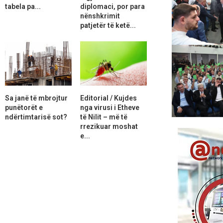
tabela pa...
diplomaci, por para
nënshkrimit
patjetër të ketë...
Sa janë të mbrojtur
Editorial / Kujdes
punëtorët e
nga virusi i Etheve
ndërtimtarisë sot?
të Nilit – më të
rrezikuar moshat
e...