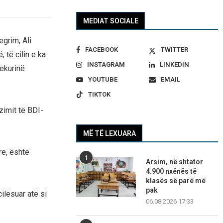
MEDIAT SOCIALE
egrim, Ali
FACEBOOK
TWITTER
të cilin e ka
INSTAGRAM
LINKEDIN
ekurinë
YOUTUBE
EMAIL
TIKTOK
zimit të BDI-
MË TË LEXUARA
re, është
1
Arsim, në shtator
4.900 nxënës të
klasës së parë më
pak
ilësuar atë si
06.08.2026 17:33