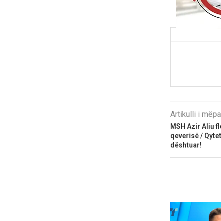
Artikulli i më
MSH Azir Aliu fl
qeverisë / Qyte
dështuar!