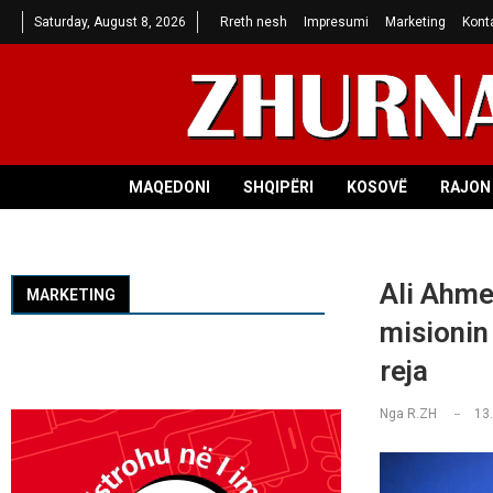
Saturday, August 8, 2026
Rreth nesh
Impresumi
Marketing
Kont
MAQEDONI
SHQIPËRI
KOSOVË
RAJON 
Ali Ahme
MARKETING
misionin 
reja
Nga
R.ZH
13