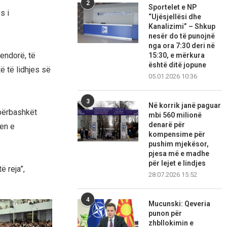
2
Sportelet e NP
s i
“Ujësjellësi dhe
Kanalizimi” – Shkup
nesër do të punojnë
nga ora 7:30 deri në
endorë, të
15:30, e mërkura
është ditë jopune
të të lidhjes së
05.01.2026 10:36
3
Në korrik janë paguar
 përbashkët
mbi 560 milionë
denarë për
jen e
kompensime për
pushim mjekësor,
pjesa më e madhe
për lejet e lindjes
ë reja”,
28.07.2026 15:52
4
Mucunski: Qeveria
punon për
zhbllokimin e