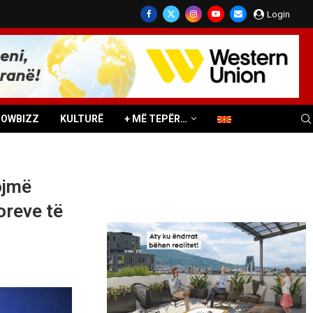
Login
HOWBIZZ
KULTURË
+ MË TEPËR…
ojmë
oreve të