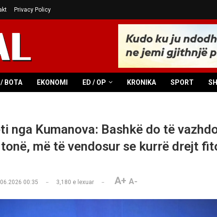
akt
Privacy Policy
/ BOTA
EKONOMI
ED / OP
KRONIKA
SPORT
S
ti nga Kumanova: Bashkë do të vazhd
tonë, më të vendosur se kurrë drejt fit
A+
A-
.06.2026 00:35
3,180
e lexuar