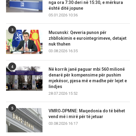
nga ora 7:30 deri në 15:30, e mërkura
është ditë jopune
05.01.2026 10:36
3
Mucunski: Qeveria punon për
zhbllokimin e eurointegrimeve, detajet
nuk thuhen
03.08.2026 16:35
4
Në korrik janë paguar mbi 560 milionë
denarë për kompensime për pushim
mjekësor, pjesa më e madhe për lejet e
lindjes
28.07.2026 15:52
5
VMRO‑DPMNE: Maqedonia do të bëhet
vend më i mirë për të jetuar
03.08.2026 16:17