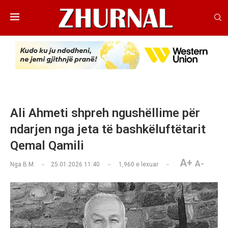
Ali Ahmeti shpreh ngushëllime për
ndarjen nga jeta të bashkëluftëtarit
Qemal Qamili
A+
A-
Nga
B.M
25.01.2026 11:40
1,960
e lexuar