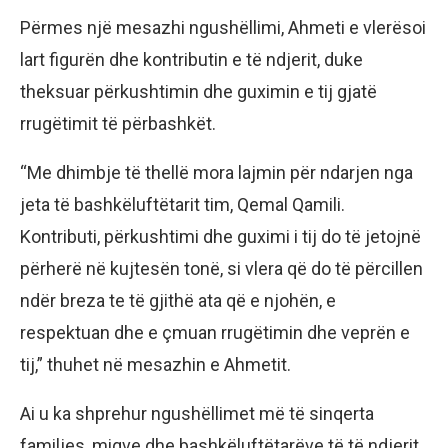
Përmes një mesazhi ngushëllimi, Ahmeti e vlerësoi
lart figurën dhe kontributin e të ndjerit, duke
theksuar përkushtimin dhe guximin e tij gjatë
rrugëtimit të përbashkët.
“Me dhimbje të thellë mora lajmin për ndarjen nga
jeta të bashkëluftëtarit tim, Qemal Qamili.
Kontributi, përkushtimi dhe guximi i tij do të jetojnë
përherë në kujtesën tonë, si vlera që do të përcillen
ndër breza te të gjithë ata që e njohën, e
respektuan dhe e çmuan rrugëtimin dhe veprën e
tij,” thuhet në mesazhin e Ahmetit.
Ai u ka shprehur ngushëllimet më të sinqerta
familjes, miqve dhe bashkëluftëtarëve të të ndjerit,