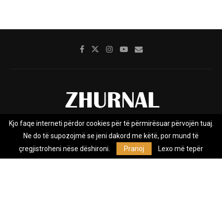
Kjo faqe interneti përdor cookies për të përmirësuar përvojën tuaj.
Rreth nesh
Impresumi
Marketing
Kontakt
Ne do të supozojmë se jeni dakord me këtë, por mund të
Privacy Policy
çregjistroheni nëse dëshironi.
Pranoj
Lexo më tepër
Zhurnal.mk është Agjenci e Lajmeve e pavarur, e themeluar në vitin
2009, që e mbulon Maqedoninë, Kosovën, Shqipërinë edhe lajmet
nga bota.
@2026 - All Right Reserved. Designed and Developed by
Anet.Com.Mk