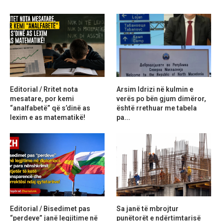
Editorial / Rritet nota
Arsim Idrizi në kulmin e
mesatare, por kemi
verës po bën gjum dimëror,
“analfabetë” që s’dinë as
është rrethuar me tabela
lexim e as matematikë!
pa...
Editorial / Bisedimet pas
Sa janë të mbrojtur
“perdeve” janë legjitime në
punëtorët e ndërtimtarisë