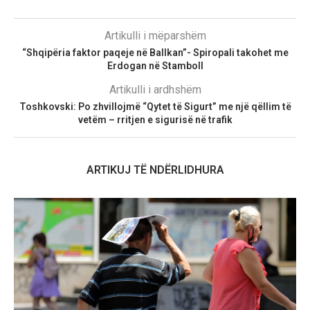
Artikulli i mëparshëm
“Shqipëria faktor paqeje në Ballkan”- Spiropali takohet me
Erdogan në Stamboll
Artikulli i ardhshëm
Toshkovski: Po zhvillojmë “Qytet të Sigurt” me një qëllim të
vetëm – rritjen e sigurisë në trafik
ARTIKUJ TË NDËRLIDHURA