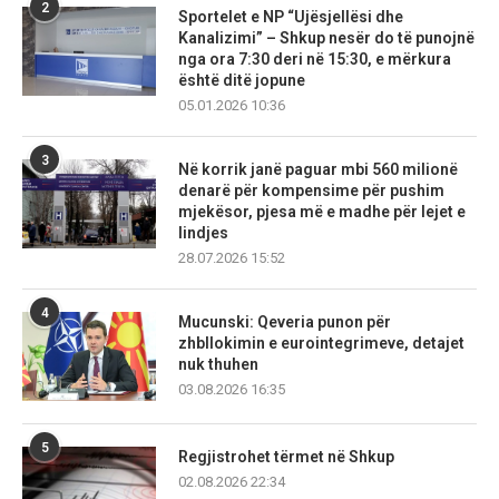
2
Sportelet e NP “Ujësjellësi dhe
Kanalizimi” – Shkup nesër do të punojnë
nga ora 7:30 deri në 15:30, e mërkura
është ditë jopune
05.01.2026 10:36
3
Në korrik janë paguar mbi 560 milionë
denarë për kompensime për pushim
mjekësor, pjesa më e madhe për lejet e
lindjes
28.07.2026 15:52
4
Mucunski: Qeveria punon për
zhbllokimin e eurointegrimeve, detajet
nuk thuhen
03.08.2026 16:35
5
Regjistrohet tërmet në Shkup
02.08.2026 22:34