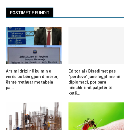
POSTIMET E FUNDIT
Arsim Idrizi në kulmin e
Editorial / Bisedimet pas
verës po bën gjum dimëror,
“perdeve” janë legjitime në
është rrethuar me tabela
diplomaci, por para
pa...
nënshkrimit patjetër të
ketë...