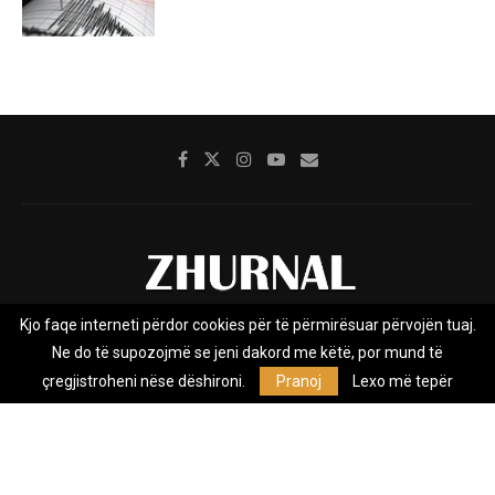
Kjo faqe interneti përdor cookies për të përmirësuar përvojën tuaj.
Rreth nesh
Impresumi
Marketing
Kontakt
Ne do të supozojmë se jeni dakord me këtë, por mund të
Privacy Policy
çregjistroheni nëse dëshironi.
Pranoj
Lexo më tepër
Zhurnal.mk është Agjenci e Lajmeve e pavarur, e themeluar në vitin
2009, që e mbulon Maqedoninë, Kosovën, Shqipërinë edhe lajmet
nga bota.
@2026 - All Right Reserved. Designed and Developed by