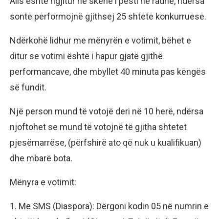
Alis është ngjitur në skenë i pesti në radhë, ndërsa
sonte performojnë gjithsej 25 shtete konkurruese.
Ndërkohë lidhur me mënyrën e votimit, bëhet e
ditur se votimi është i hapur gjatë gjithë
performancave, dhe mbyllet 40 minuta pas këngës
së fundit.
Një person mund të votojë deri në 10 herë, ndërsa
njoftohet se mund të votojnë të gjitha shtetet
pjesëmarrëse, (përfshirë ato që nuk u kualifikuan)
dhe mbarë bota.
Mënyra e votimit:
1. Me SMS (Diaspora): Dërgoni kodin 05 në numrin e