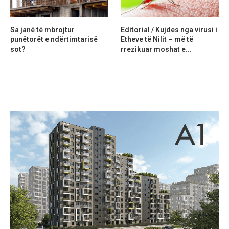
Sa janë të mbrojtur
Editorial / Kujdes nga virusi i
punëtorët e ndërtimtarisë
Etheve të Nilit – më të
sot?
rrezikuar moshat e...