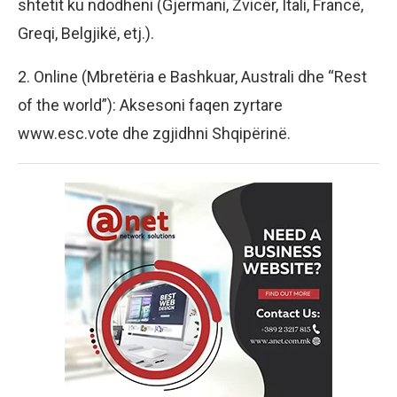
shtetit ku ndodheni (Gjermani, Zvicër, Itali, Francë,
Greqi, Belgjikë, etj.).
2. Online (Mbretëria e Bashkuar, Australi dhe “Rest
of the world”): Aksesoni faqen zyrtare
www.esc.vote dhe zgjidhni Shqipërinë.