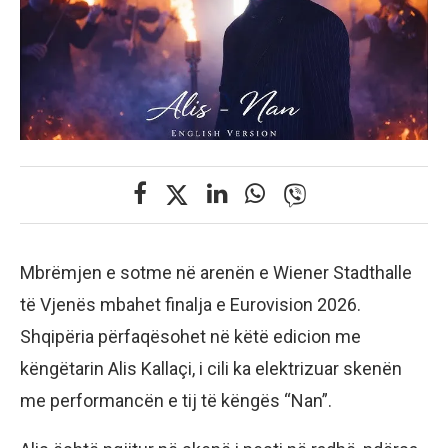
Mbrëmjen e sotme në arenën e Wiener Stadthalle
të Vjenës mbahet finalja e Eurovision 2026.
Shqipëria përfaqësohet në këtë edicion me
këngëtarin Alis Kallaçi, i cili ka elektrizuar skenën
me performancën e tij të këngës “Nan”.