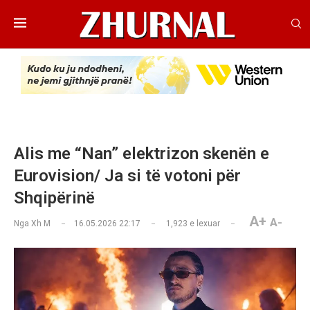
Alis me “Nan” elektrizon skenën e
Eurovision/ Ja si të votoni për
Shqipërinë
A+
A-
Nga
Xh M
16.05.2026 22:17
1,923
e lexuar