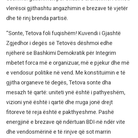
vlerësoi gjithashtu angazhimin e brezave të vjetër
dhe të rinj brenda partisë.
“Sonte, Tetova foli fuqishëm! Kuvendi i Gjashtë
Zgjedhor i degës së Tetovës dëshmoi edhe
njëherë se Bashkimi Demokratik për Integrim
mbetet forca më e organizuar, më e pjekur dhe më
e vendosur politike në vend. Me konstituimin e të
gjitha organeve të degës, Tetova sonte dha
mesazh të qartë: uniteti ynë është i pathyeshëm,
vizioni ynë është i qartë dhe rruga jonë drejt
fitoreve të reja është e pakthyeshme. Pashë
energjinë e brezave që ndërtuan BDI-në ndër vite
dhe vendosmërinë e të rinjve që sot marrin