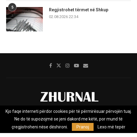
5
Regjistrohet tërmet në Shkup
02.08.2026 22:34
Kjo faqe interneti përdor cookies për të përmirësuar përvojën tuaj.
Rreth nesh
Impresumi
Marketing
Kontakt
Ne do të supozojmë se jeni dakord me këtë, por mund të
Privacy Policy
çregjistroheni nëse dëshironi.
Pranoj
Lexo më tepër
Zhurnal.mk është Agjenci e Lajmeve e pavarur, e themeluar në vitin