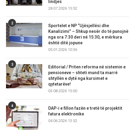
lindjes
28.07.2026 15:52
2
Sportelet e NP “Ujësjellësi dhe
Kanalizimi” – Shkup nesër do të punojnë
nga ora 7:30 deri në 15:30, e mërkura
është ditë jopune
05.01.2026 10:36
3
Editorial / Priten reforma në sistemin e
pensioneve – shteti mund ta marrë
shtyllën e dytë nga kursimet e
qytetarëve!
03.08.2026 15:00
4
DAP-i e fillon fazën e tretë të projektit
fatura elektronike
04.06.2026 13:52