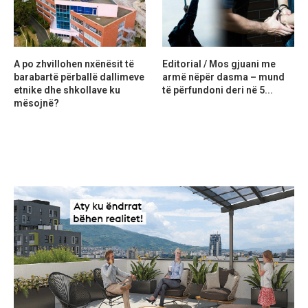
A po zhvillohen nxënësit të
Editorial / Mos gjuani me
barabartë përballë dallimeve
armë nëpër dasma – mund
etnike dhe shkollave ku
të përfundoni deri në 5...
mësojnë?