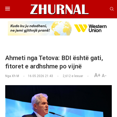
Ahmeti nga Tetova: BDI është gati,
fitoret e ardhshme po vijnë
A+
A-
Nga
Xh M
16.05.2026 21:43
2,612
e lexuar