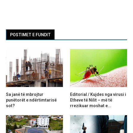
POSTIMET E FUNDIT
Sa janë të mbrojtur
Editorial / Kujdes nga virusi i
punëtorët e ndërtimtarisë
Etheve të Nilit – më të
sot?
rrezikuar moshat e...