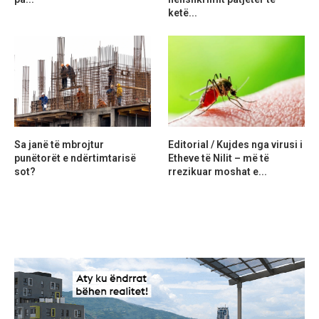
ketë...
Sa janë të mbrojtur
Editorial / Kujdes nga virusi i
punëtorët e ndërtimtarisë
Etheve të Nilit – më të
sot?
rrezikuar moshat e...