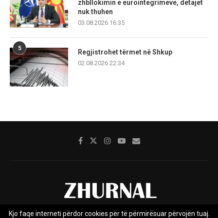
zhbllokimin e eurointegrimeve, detajet
nuk thuhen
03.08.2026 16:35
5
Regjistrohet tërmet në Shkup
02.08.2026 22:34
Kjo faqe interneti përdor cookies për të përmirësuar përvojën tuaj.