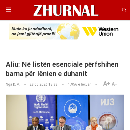
Aliu: Në listën esenciale përfshihen
barna për lënien e duhanit
A+
A-
Nga
D. V.
28.05.2026 13:38
1,956
e lexuar