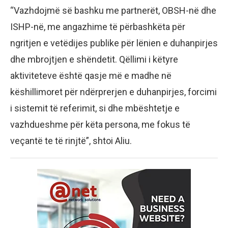
“Vazhdojmë së bashku me partnerët, OBSH-në dhe
ISHP-në, me angazhime të përbashkëta për
ngritjen e vetëdijes publike për lënien e duhanpirjes
dhe mbrojtjen e shëndetit. Qëllimi i këtyre
aktiviteteve është qasje më e madhe në
këshillimoret për ndërprerjen e duhanpirjes, forcimi
i sistemit të referimit, si dhe mbështetje e
vazhdueshme për këta persona, me fokus të
veçantë te të rinjtë”, shtoi Aliu.