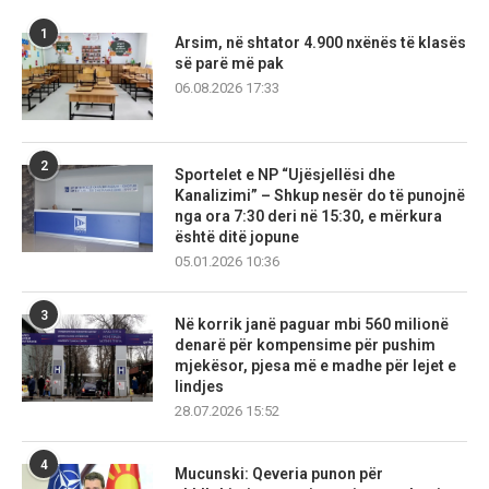
1
Arsim, në shtator 4.900 nxënës të klasës
së parë më pak
06.08.2026 17:33
2
Sportelet e NP “Ujësjellësi dhe
Kanalizimi” – Shkup nesër do të punojnë
nga ora 7:30 deri në 15:30, e mërkura
është ditë jopune
05.01.2026 10:36
3
Në korrik janë paguar mbi 560 milionë
denarë për kompensime për pushim
mjekësor, pjesa më e madhe për lejet e
lindjes
28.07.2026 15:52
4
Mucunski: Qeveria punon për