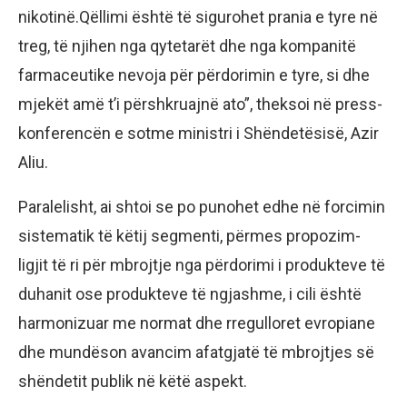
nikotinë.Qëllimi është të sigurohet prania e tyre në
treg, të njihen nga qytetarët dhe nga kompanitë
farmaceutike nevoja për përdorimin e tyre, si dhe
mjekët amë t’i përshkruajnë ato”, theksoi në press-
konferencën e sotme ministri i Shëndetësisë, Azir
Aliu.
Paralelisht, ai shtoi se po punohet edhe në forcimin
sistematik të këtij segmenti, përmes propozim-
ligjit të ri për mbrojtje nga përdorimi i produkteve të
duhanit ose produkteve të ngjashme, i cili është
harmonizuar me normat dhe rregulloret evropiane
dhe mundëson avancim afatgjatë të mbrojtjes së
shëndetit publik në këtë aspekt.