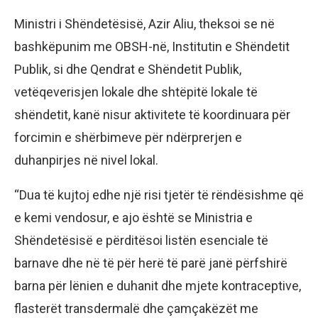
Ministri i Shëndetësisë, Azir Aliu, theksoi se në
bashkëpunim me OBSH-në, Institutin e Shëndetit
Publik, si dhe Qendrat e Shëndetit Publik,
vetëqeverisjen lokale dhe shtëpitë lokale të
shëndetit, kanë nisur aktivitete të koordinuara për
forcimin e shërbimeve për ndërprerjen e
duhanpirjes në nivel lokal.
“Dua të kujtoj edhe një risi tjetër të rëndësishme që
e kemi vendosur, e ajo është se Ministria e
Shëndetësisë e përditësoi listën esenciale të
barnave dhe në të për herë të parë janë përfshirë
barna për lënien e duhanit dhe mjete kontraceptive,
flasterët transdermalë dhe çamçakëzët me