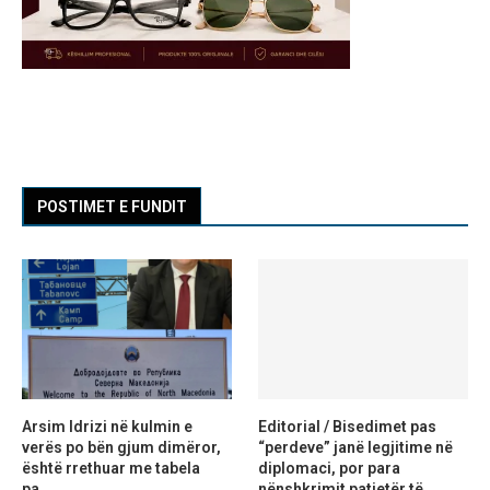
POSTIMET E FUNDIT
Arsim Idrizi në kulmin e
Editorial / Bisedimet pas
verës po bën gjum dimëror,
“perdeve” janë legjitime në
është rrethuar me tabela
diplomaci, por para
pa...
nënshkrimit patjetër të