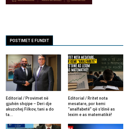
POSTIMET E FUNDIT
Editorial / Provimet në
Editorial / Rritet nota
gjuhën shqipe – Deri dje
mesatare, por kemi
akuzohej Filkov, tani a do
“analfabetë” që s’dinë as
ta...
lexim e as matematikë!