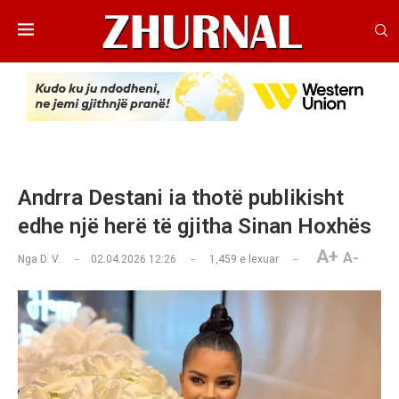
Andrra Destani ia thotë publikisht
edhe një herë të gjitha Sinan Hoxhës
A+
A-
Nga
D. V.
02.04.2026 12:26
1,459
e lexuar