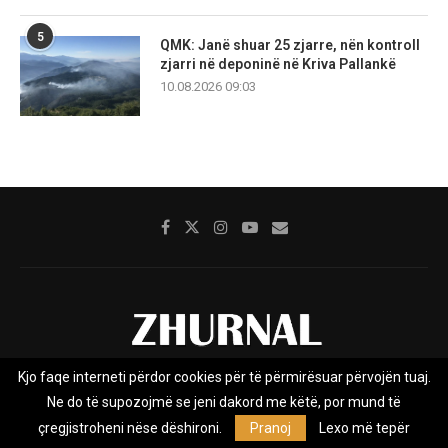
5
QMK: Janë shuar 25 zjarre, nën kontroll
zjarri në deponinë në Kriva Pallankë
10.08.2026 09:03
Kjo faqe interneti përdor cookies për të përmirësuar përvojën tuaj.
Rreth nesh
Impresumi
Marketing
Kontakt
Ne do të supozojmë se jeni dakord me këtë, por mund të
Privacy Policy
çregjistroheni nëse dëshironi.
Pranoj
Lexo më tepër