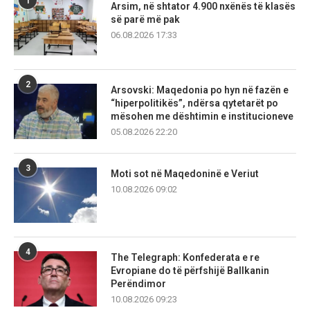
1
Arsim, në shtator 4.900 nxënës të klasës
së parë më pak
06.08.2026 17:33
2
Arsovski: Maqedonia po hyn në fazën e
“hiperpolitikës”, ndërsa qytetarët po
mësohen me dështimin e institucioneve
05.08.2026 22:20
3
Moti sot në Maqedoninë e Veriut
10.08.2026 09:02
4
The Telegraph: Konfederata e re
Evropiane do të përfshijë Ballkanin
Perëndimor
10.08.2026 09:23