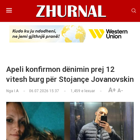
Apeli konfirmon dënimin prej 12
vitesh burg për Stojançe Jovanovskin
A+
A-
Nga
I.A
06.07.2026 15:37
1,459
e lexuar