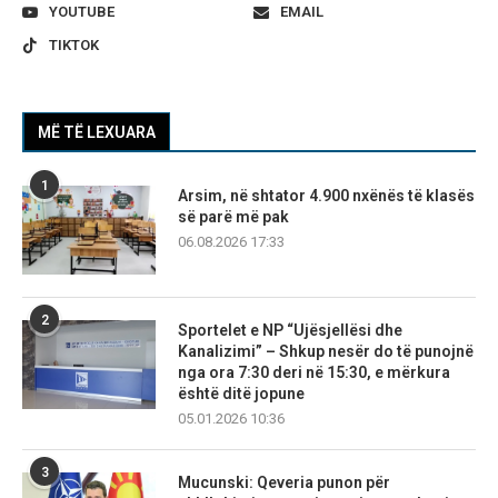
YOUTUBE
EMAIL
TIKTOK
MË TË LEXUARA
1
Arsim, në shtator 4.900 nxënës të klasës
së parë më pak
06.08.2026 17:33
2
Sportelet e NP “Ujësjellësi dhe
Kanalizimi” – Shkup nesër do të punojnë
nga ora 7:30 deri në 15:30, e mërkura
është ditë jopune
05.01.2026 10:36
3
Mucunski: Qeveria punon për