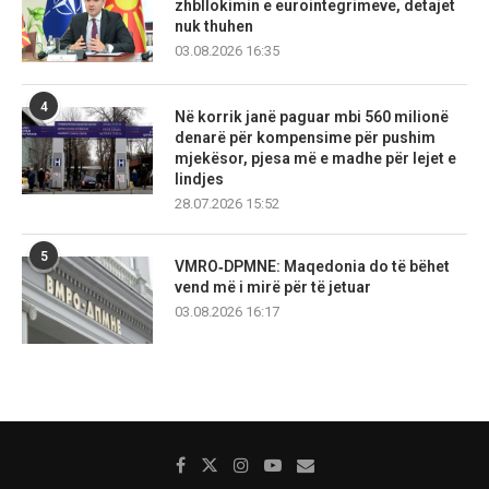
zhbllokimin e eurointegrimeve, detajet
nuk thuhen
03.08.2026 16:35
4
Në korrik janë paguar mbi 560 milionë
denarë për kompensime për pushim
mjekësor, pjesa më e madhe për lejet e
lindjes
28.07.2026 15:52
5
VMRO‑DPMNE: Maqedonia do të bëhet
vend më i mirë për të jetuar
03.08.2026 16:17