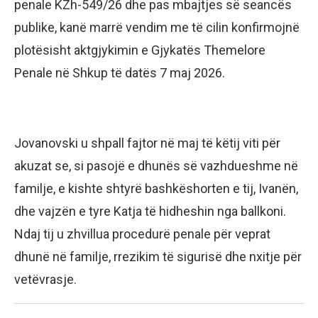
penale KZh-549/26 dhe pas mbajtjes së seancës
publike, kanë marrë vendim me të cilin konfirmojnë
plotësisht aktgjykimin e Gjykatës Themelore
Penale në Shkup të datës 7 maj 2026.
Jovanovski u shpall fajtor në maj të këtij viti për
akuzat se, si pasojë e dhunës së vazhdueshme në
familje, e kishte shtyrë bashkëshorten e tij, Ivanën,
dhe vajzën e tyre Katja të hidheshin nga ballkoni.
Ndaj tij u zhvillua procedurë penale për veprat
dhunë në familje, rrezikim të sigurisë dhe nxitje për
vetëvrasje.