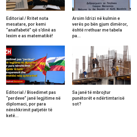
Editorial / Rritet nota
Arsim Idrizi në kulmin e
mesatare, por kemi
verës po bën gjum dimëror,
“analfabetë” që s’dinë as
është rrethuar me tabela
lexim e as matematikë!
pa...
Editorial / Bisedimet pas
Sa janë të mbrojtur
“perdeve” janë legjitime në
punëtorët e ndërtimtarisë
diplomaci, por para
sot?
nënshkrimit patjetër të
ketë...