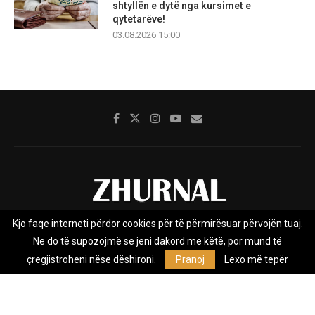
shtyllën e dytë nga kursimet e
qytetarëve!
03.08.2026 15:00
Kjo faqe interneti përdor cookies për të përmirësuar përvojën tuaj.
Rreth nesh
Impresumi
Marketing
Kontakt
Ne do të supozojmë se jeni dakord me këtë, por mund të
Privacy Policy
çregjistroheni nëse dëshironi.
Pranoj
Lexo më tepër
Zhurnal.mk është Agjenci e Lajmeve e pavarur, e themeluar në vitin
2009, që e mbulon Maqedoninë, Kosovën, Shqipërinë edhe lajmet
nga bota.