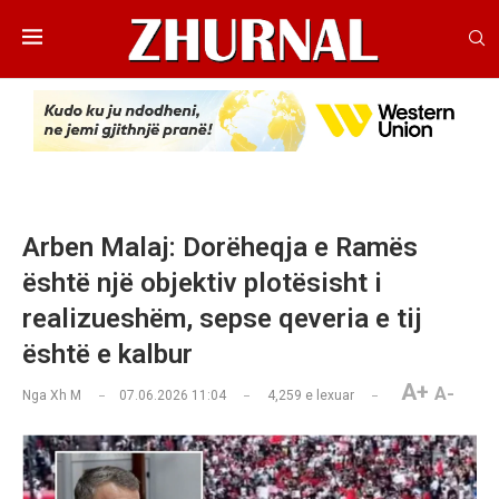
Arben Malaj: Dorëheqja e Ramës
është një objektiv plotësisht i
realizueshëm, sepse qeveria e tij
është e kalbur
A+
A-
Nga
Xh M
07.06.2026 11:04
4,259
e lexuar