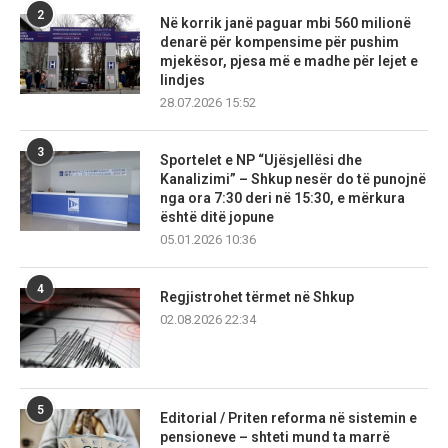
2
Në korrik janë paguar mbi 560 milionë
denarë për kompensime për pushim
mjekësor, pjesa më e madhe për lejet e
lindjes
28.07.2026 15:52
3
Sportelet e NP “Ujësjellësi dhe
Kanalizimi” – Shkup nesër do të punojnë
nga ora 7:30 deri në 15:30, e mërkura
është ditë jopune
05.01.2026 10:36
4
Regjistrohet tërmet në Shkup
02.08.2026 22:34
5
Editorial / Priten reforma në sistemin e
pensioneve – shteti mund ta marrë