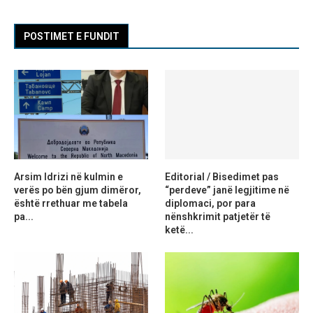
POSTIMET E FUNDIT
Arsim Idrizi në kulmin e
Editorial / Bisedimet pas
verës po bën gjum dimëror,
“perdeve” janë legjitime në
është rrethuar me tabela
diplomaci, por para
pa...
nënshkrimit patjetër të
ketë...