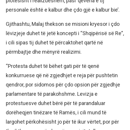
plotësisht i realizueshëm, pasi ‘qeveria e tij
personale është e kalbur dhe çdo gjë e kalbur bie’.
Gjithashtu, Malaj thekson se misioni kryesor i çdo
lëvizjeje duhet të jetë koncepti i “Shqipërisë së Re”,
i cili sipas tij duhet të përcaktohet qartë në
përmbajtje dhe mënyrë realizimi.
“Protesta duhet të bëhet gati për të qenë
konkurruese që në zgjedhjet e reja për pushtetin
qendror, por sidomos për çdo opsion për zgjedhje
parlamentare të parakohshme. Levizja e
protestuesve duhet bërë për të parandaluar
dorëheqjen tinëzare të Ramës, i cili mund të
largohet përkohësisht jo për të ikur vërtet, por për