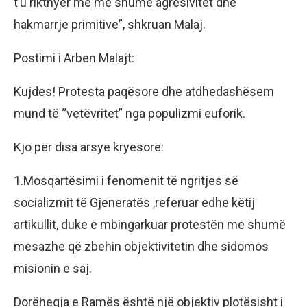
t’u rikthyer me më shumë agresivitet dhe
hakmarrje primitive”, shkruan Malaj.
Postimi i Arben Malajt:
Kujdes! Protesta paqësore dhe atdhedashësem
mund të “vetëvritet” nga populizmi euforik.
Kjo për disa arsye kryesore:
1.Mosqartësimi i fenomenit të ngritjes së
socializmit të Gjeneratës ,referuar edhe këtij
artikullit, duke e mbingarkuar protestën me shumë
mesazhe që zbehin objektivitetin dhe sidomos
misionin e saj.
Dorëheqja e Ramës është një objektiv plotësisht i