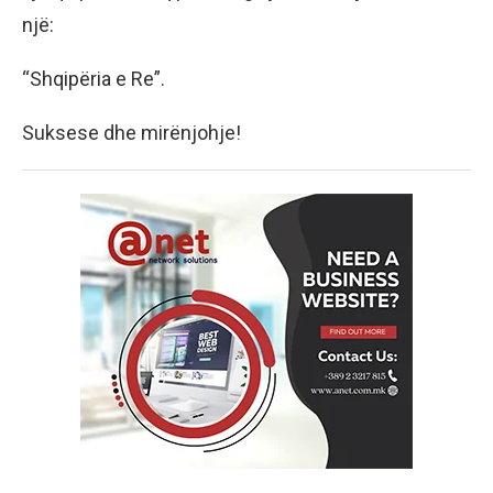
një:
“Shqipëria e Re”.
Suksese dhe mirënjohje!