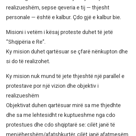
realizueshëm, sepse qeveria e tij — thjesht
personale — është e kalbur. Çdo gjë e kalbur bie.
Misioni i vetëm i kësaj proteste duhet të jetë
“Shqipëria e Re”.
Ky mision duhet qartësuar se çfarë nënkupton dhe
si do të realizohet.
Ky mision nuk mund të jete thjeshtë një parallel e
protestave por një vizion dhe objektiv i
realizueshëm
Objektivat duhen qartësuar mirë sa me thjedhte
dhe sa me lehtesidht re kuptueshme nga cdo
protestues dhe cdo shqiptarë se: cilët janë të
menjëhershëm/afatshkurtër, cilët janë afatmesëm