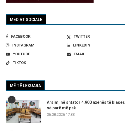
MEDIAT SOCIALE
FACEBOOK
TWITTER
INSTAGRAM
LINKEDIN
YOUTUBE
EMAIL
TIKTOK
MË TË LEXUARA
1
Arsim, në shtator 4.900 nxënës të klasës
së parë më pak
06.08.2026 17:33