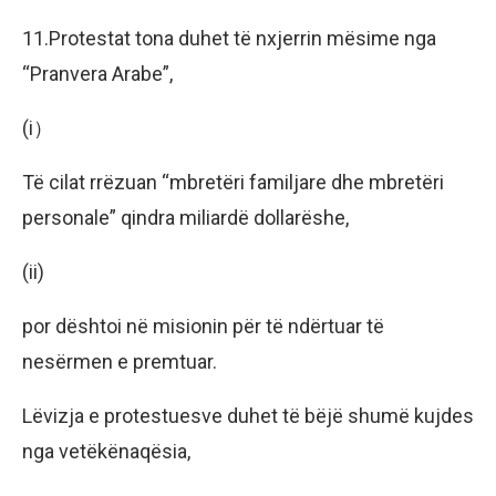
11.Protestat tona duhet të nxjerrin mësime nga
“Pranvera Arabe”,
(i）
Të cilat rrëzuan “mbretëri familjare dhe mbretëri
personale” qindra miliardë dollarëshe,
(ii)
por dështoi në misionin për të ndërtuar të
nesërmen e premtuar.
Lëvizja e protestuesve duhet të bëjë shumë kujdes
nga vetëkënaqësia,