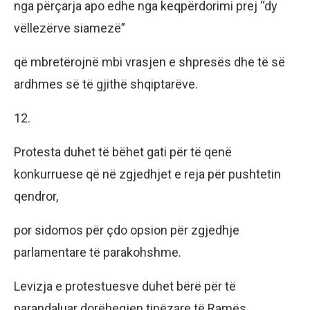
nga përçarja apo edhe nga keqpërdorimi prej “dy
vëllezërve siamezë”
që mbretërojnë mbi vrasjen e shpresës dhe të së
ardhmes së të gjithë shqiptarëve.
12.
Protesta duhet të bëhet gati për të qenë
konkurruese që në zgjedhjet e reja për pushtetin
qendror,
por sidomos për çdo opsion për zgjedhje
parlamentare të parakohshme.
Levizja e protestuesve duhet bërë për të
parandaluar dorëheqjen tinëzare të Ramës,