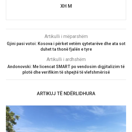
XH M
Artikulli i mëparshëm
Gjini pasi votoi: Kosova i përket vetëm qytetarëve dhe ata sot
duhet ta thonë fjalën e tyre
Artikulli i ardhshëm
Andonovski: Me licencat SMART po vendosim digjitalizim të
plotë dhe verifikim të shpejtë të vlefshmërisë
ARTIKUJ TË NDËRLIDHURA