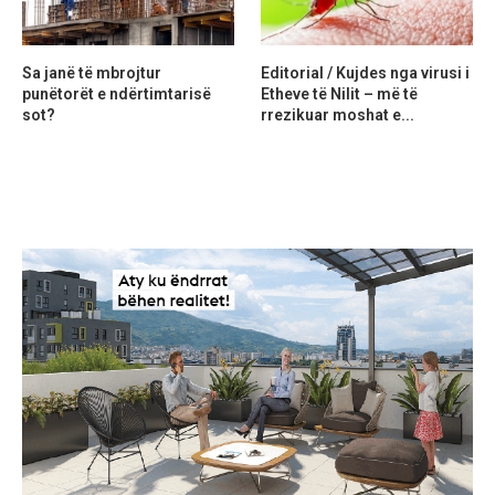
Sa janë të mbrojtur
Editorial / Kujdes nga virusi i
punëtorët e ndërtimtarisë
Etheve të Nilit – më të
sot?
rrezikuar moshat e...