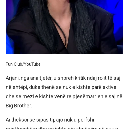
Fun Club/YouTube
Arjani, nga ana tjetër, u shpreh kritik ndaj rolit të saj
në shtëpi, duke thënë se nuk e kishte parë aktive
dhe se mezi e kishte vënë re pjesëmarrjen e saj në
Big Brother.
Ai theksoi se sipas tij, ajo nuk u përfshi
mjaftueshëm dhe se ishte një zhgënjim që nuk e