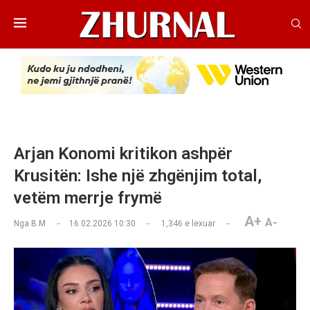
Arjan Konomi kritikon ashpër
Krusitën: Ishe një zhgënjim total,
vetëm merrje frymë
A+
A-
Nga
B.M
16.02.2026 10:30
1,346
e lexuar