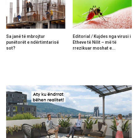
Sa janë të mbrojtur
Editorial / Kujdes nga virusi i
punëtorët e ndërtimtarisë
Etheve të Nilit – më të
sot?
rrezikuar moshat e...