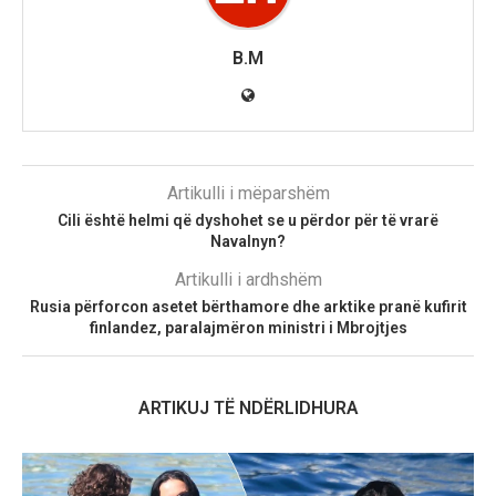
B.M
Artikulli i mëparshëm
Cili është helmi që dyshohet se u përdor për të vrarë
Navalnyn?
Artikulli i ardhshëm
Rusia përforcon asetet bërthamore dhe arktike pranë kufirit
finlandez, paralajmëron ministri i Mbrojtjes
ARTIKUJ TË NDËRLIDHURA