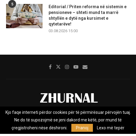
5
Editorial / Priten reforma në sistemin e
pensioneve – shteti mund ta marrë
shtyllën e dytë nga kursimet e
qytetarëve!
03.08.2026 15:00
Kjo faqe interneti përdor cookies për të përmirësuar përvojën tuaj.
Rreth nesh
Impresumi
Marketing
Kontakt
Ne do të supozojmë se jeni dakord me këtë, por mund të
Privacy Policy
çregjistroheni nëse dëshironi.
Pranoj
Lexo më tepër
Zhurnal.mk është Agjenci e Lajmeve e pavarur, e themeluar në vitin