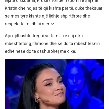
Gjatë diskutimit, Krusita foli për raportin e saj me
Kristin dhe ndjesitë që kishte për të, duke theksuar
se mes tyre kishte një lidhje shpirtërore dhe
respekt të madh si njerëz.
Ajo gjithashtu tregoi se familja e saj e ka
mbështetur gjithmonë dhe se do ta mbështesnin
edhe nëse do të dashurohej me dikë.