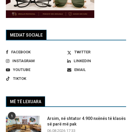
MEDIAT SOCIALE
FACEBOOK
TWITTER
INSTAGRAM
LINKEDIN
YOUTUBE
EMAIL
TIKTOK
MË TË LEXUARA
1
Arsim, në shtator 4.900 nxënës të klasës
së parë më pak
06.08.2026 17:33