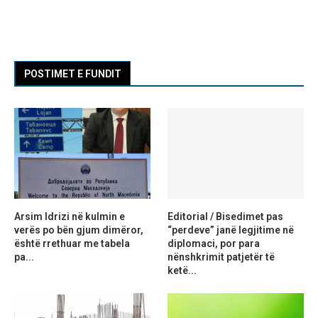
POSTIMET E FUNDIT
Arsim Idrizi në kulmin e
Editorial / Bisedimet pas
verës po bën gjum dimëror,
“perdeve” janë legjitime në
është rrethuar me tabela
diplomaci, por para
pa...
nënshkrimit patjetër të
ketë...