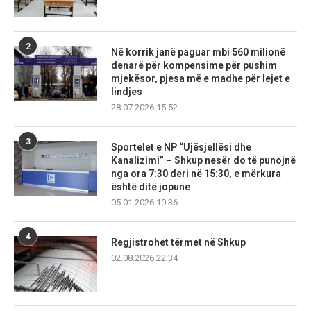
2
Në korrik janë paguar mbi 560 milionë
denarë për kompensime për pushim
mjekësor, pjesa më e madhe për lejet e
lindjes
28.07.2026 15:52
3
Sportelet e NP “Ujësjellësi dhe
Kanalizimi” – Shkup nesër do të punojnë
nga ora 7:30 deri në 15:30, e mërkura
është ditë jopune
05.01.2026 10:36
4
Regjistrohet tërmet në Shkup
02.08.2026 22:34