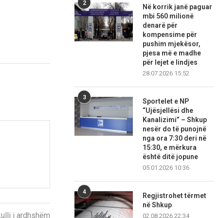
2
Në korrik janë paguar
mbi 560 milionë
denarë për
kompensime për
pushim mjekësor,
pjesa më e madhe
për lejet e lindjes
28.07.2026 15:52
3
Sportelet e NP
“Ujësjellësi dhe
Kanalizimi” – Shkup
nesër do të punojnë
nga ora 7:30 deri në
15:30, e mërkura
është ditë jopune
05.01.2026 10:36
4
Regjistrohet tërmet
në Shkup
kulli i ardhshëm
02.08.2026 22:34