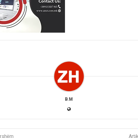
B.M
parshëm
Arti