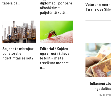
tabela pa...
diplomaci, por para
Veturën e merr 
nënshkrimit
Tiranë ose Shk
patjetër të ketë...
Sa janë të mbrojtur
Editorial / Kujdes
punëtorët e
nga virusi i Etheve
ndërtimtarisë sot?
të Nilit – më të
rrezikuar moshat
e...
Inflacioni zb
ngadalësua
07.08.20