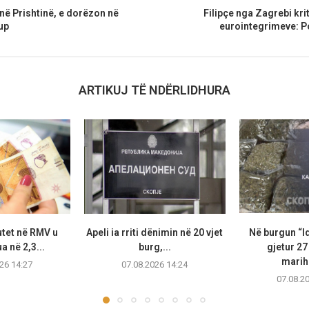
në Prishtinë, e dorëzon në
Filipçe nga Zagrebi kri
up
eurointegrimeve: Po 
ARTIKUJ TË NDËRLIDHURA
utet në RMV u
Apeli ia rriti dënimin në 20 vjet
Në burgun “I
 në 2,3...
burg,...
gjetur 2
marih
26 14:27
07.08.2026 14:24
07.08.2