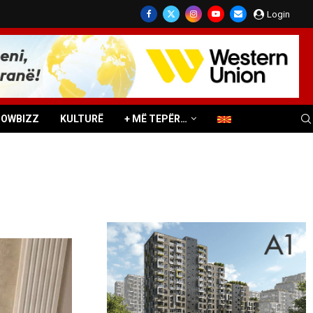
Login
HOWBIZZ
KULTURË
+ MË TEPËR…