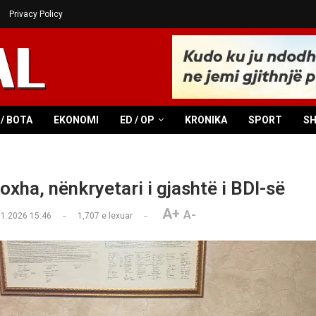
Privacy Policy
/ BOTA
EKONOMI
ED / OP
KRONIKA
SPORT
S
oxha, nënkryetari i gjashtë i BDI-së
A+
A-
01.2026 15:46
1,707
e lexuar