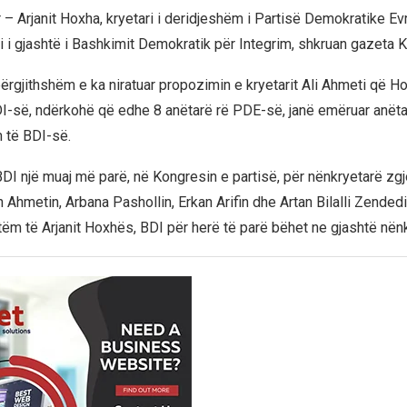
 – Arjanit Hoxha, kryetari i deridjeshëm i Partisë Demokratike Ev
ri i gjashtë i Bashkimit Demokratik për Integrim, shkruan gazeta 
 përgjithshëm e ka niratuar propozimin e kryetarit Ali Ahmeti që Ho
DI-së, ndërkohë që edhe 8 anëtarë rë PDE-së, janë emëruar anëta
 të BDI-së.
DI një muaj më parë, në Kongresin e partisë, për nënkryetarë zgj
 Ahmetin, Arbana Pashollin, Erkan Arifin dhe Artan Bilalli Zended
ëm të Arjanit Hoxhës, BDI për herë të parë bëhet ne gjashtë nënk