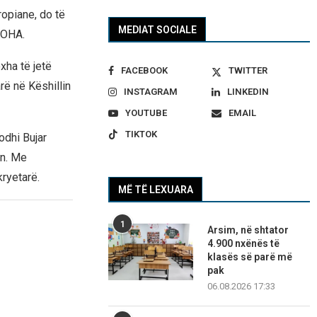
ropiane, do të
MEDIAT SOCIALE
KOHA.
xha të jetë
FACEBOOK
TWITTER
rë në Këshillin
INSTAGRAM
LINKEDIN
YOUTUBE
EMAIL
TIKTOK
odhi Bujar
in. Me
ryetarë.
MË TË LEXUARA
1
Arsim, në shtator
4.900 nxënës të
klasës së parë më
pak
06.08.2026 17:33