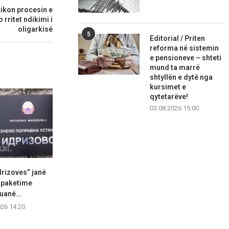
tikon procesin e
rritet ndikimi i
oligarkisë
5
Editorial / Priten
reforma në sistemin
e pensioneve – shteti
mund ta marrë
shtyllën e dytë nga
kursimet e
qytetarëve!
03.08.2026 15:00
drizoves” janë
LDP: Nënshkrimi i
Autobusët ndal
7 paketime
marrëveshjeve për fazën e
qytetarët a
uanë...
tretë...
07.08.2
026 14:20
07.08.2026 14:17