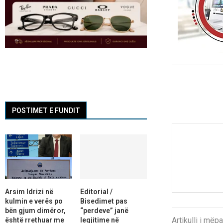
POSTIMET E FUNDIT
Arsim Idrizi në
Editorial /
kulmin e verës po
Bisedimet pas
bën gjum dimëror,
“perdeve” janë
Artikulli i më
është rrethuar me
legjitime në