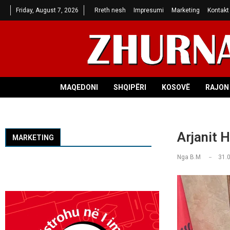
Friday, August 7, 2026
Rreth nesh
Impresumi
Marketing
Kontakt
MAQEDONI
SHQIPËRI
KOSOVË
RAJON 
Arjanit H
MARKETING
Nga
B.M
31.