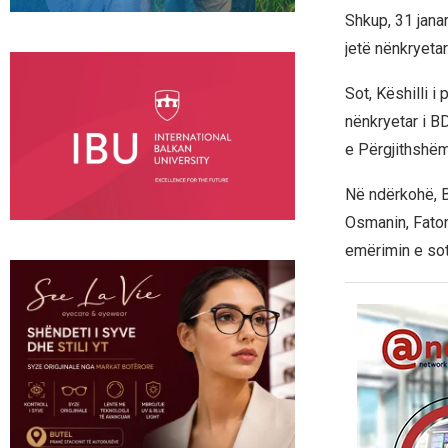
Shkup, 31 janar
jetë nënkryeta
Sot, Këshilli i
nënkryetar i B
e Përgjithshëm
Në ndërkohë, B
Osmanin, Faton
emërimin e sot