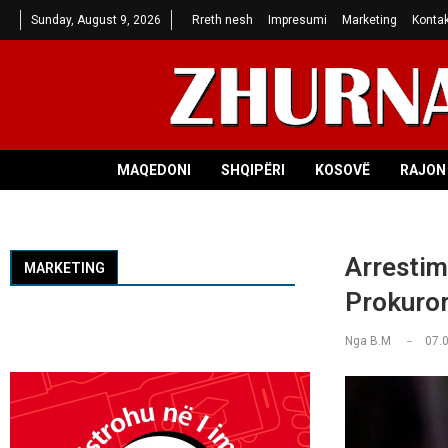
Sunday, August 9, 2026
Rreth nesh
Impresumi
Marketing
Kontak
MAQEDONI
SHQIPËRI
KOSOVË
RAJON 
Arrestimi
MARKETING
Prokuror
Nga
B.M
07.