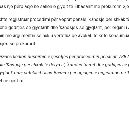
as një përplasje në sallën e gjyqit të Elbasanit me prokurorin Gje
shte regjistruar procedimi për veprat penale ‘Kanosje për shkak t
dhe goditjes së gjyqtarit’ dhe ‘kanosjes së gjyqtarit’, por organi 
in me argumentin se nuk u vërtetua që avokati të ketë konsumua
sjes së prokurorit.
iranës kërkon pushimin e çështjes për procedimin penal nr. 7882, 
le ‘Kanosje për shkak të detyrës’, ‘kundërshtimit dhe goditjes së g
yqtarit’ ndaj shtetasit Ulian Bajrami për ngjarjen e regjistruar më
et në njoftim.