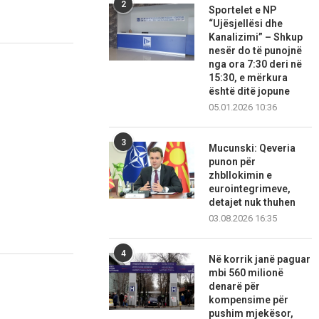
2
Sportelet e NP
“Ujësjellësi dhe
Kanalizimi” – Shkup
nesër do të punojnë
nga ora 7:30 deri në
15:30, e mërkura
është ditë jopune
05.01.2026 10:36
3
Mucunski: Qeveria
punon për
zhbllokimin e
eurointegrimeve,
detajet nuk thuhen
03.08.2026 16:35
4
Në korrik janë paguar
mbi 560 milionë
denarë për
kompensime për
pushim mjekësor,