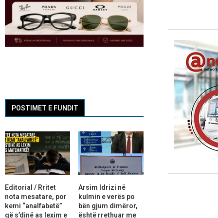
POSTIMET E FUNDIT
Editorial / Rritet
Arsim Idrizi në
nota mesatare, por
kulmin e verës po
kemi “analfabetë”
bën gjum dimëror,
që s’dinë as lexim e
është rrethuar me