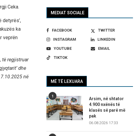
rgji Ceka.
MEDIAT SOCIALE
ë detyrës’,
i akuzës ka
FACEBOOK
TWITTER
r veprën
INSTAGRAM
LINKEDIN
YOUTUBE
EMAIL
TIKTOK
të regjistruar
jyqtarit’ dhe
 17.10.2025 në
MË TË LEXUARA
1
Arsim, në shtator
4.900 nxënës të
klasës së parë më
pak
06.08.2026 17:33