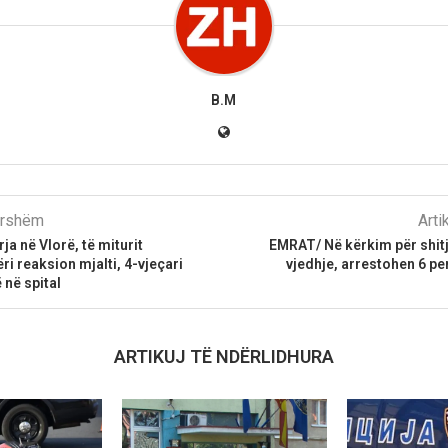
B.M
parshëm
Arti
ja në Vlorë, të miturit
EMRAT/ Në kërkim për shit
ri reaksion mjalti, 4-vjeçari
vjedhje, arrestohen 6 p
 në spital
ARTIKUJ TË NDËRLIDHURA