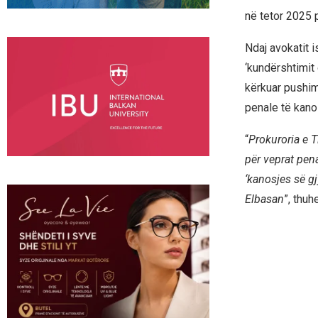
në tetor 2025 p
Ndaj avokatit i
‘kundërshtimit 
kërkuar pushim
penale të kano
“
Prokuroria e T
për veprat pena
‘kanosjes së gj
Elbasan
”, thuh