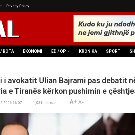
t
Privacy Policy
/ BOTA
EKONOMI
ED / OP
KRONIKA
SPORT
S
 i avokatit Ulian Bajrami pas debatit n
ia e Tiranës kërkon pushimin e çështje
A+
A-
02.2026 16:07
1,051
e lexuar