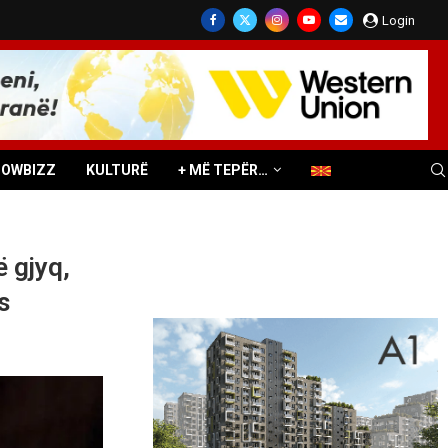
Login
HOWBIZZ
KULTURË
+ MË TEPËR…
ë gjyq,
s