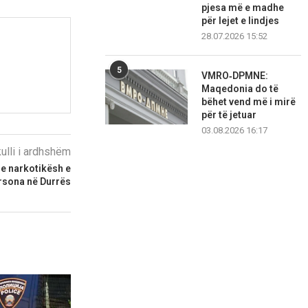
pjesa më e madhe
për lejet e lindjes
28.07.2026 15:52
5
VMRO‑DPMNE:
Maqedonia do të
bëhet vend më i mirë
për të jetuar
03.08.2026 16:17
kulli i ardhshëm
je narkotikësh e
ersona në Durrës