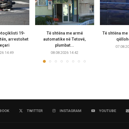
oçiklisti 19-
Të shtëna me armë
Të shtëna me 
tën, arrestohet
automatike në Tetovë,
qëllohe
eçari
plumbat...
07.08.2
26 14:49
08.08.2026 14:42
BOOK
TWITTER
INSTAGRAM
YOUTUBE