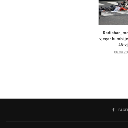
Radishan, mot
vjeçar humbi je
46-vj
08.08.20
FACE