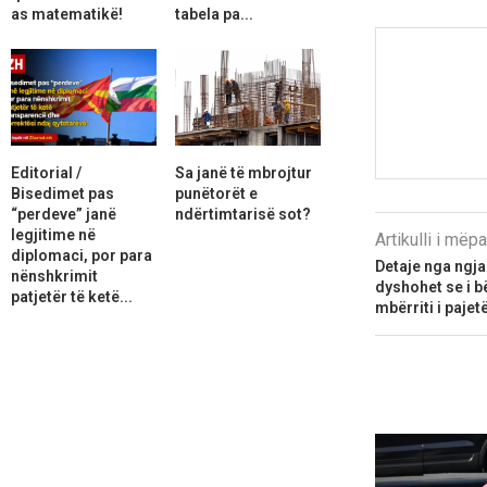
as matematikë!
tabela pa...
Editorial /
Sa janë të mbrojtur
Bisedimet pas
punëtorët e
“perdeve” janë
ndërtimtarisë sot?
legjitime në
Artikulli i më
diplomaci, por para
Detaje nga ngjar
nënshkrimit
dyshohet se i bë
patjetër të ketë...
mbërriti i pajetë