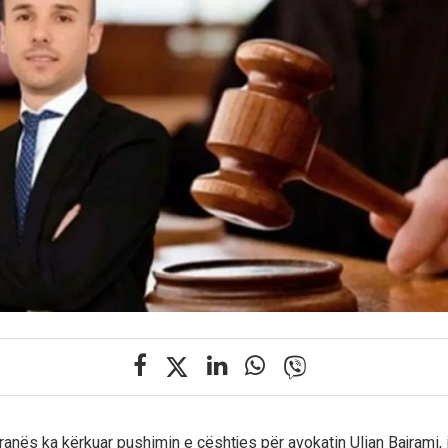
ranës ka kërkuar pushimin e çështjes për avokatin Ulian Bajrami, i 