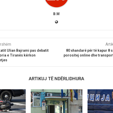
B.M
parshëm
Arti
atit Ulian Bajrami pas debatit
80 xhandarë për të kapur 8 
oria e Tiranës kërkon
porositej online dhe transpo
htjes
ARTIKUJ TË NDËRLIDHURA