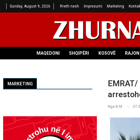
Sunday, August 9, 2026
Rreth nesh
Impresumi
Marketing
Kontak
MAQEDONI
SHQIPËRI
KOSOVË
RAJON 
EMRAT/ N
MARKETING
arrestoh
Nga
B.M
07.