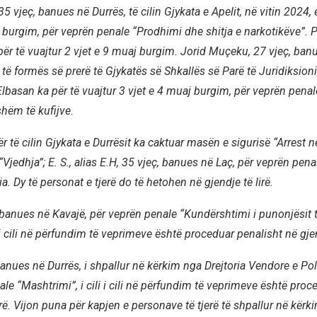
5 vjeç, banues në Durrës, të cilin Gjykata e Apelit, në vitin 2024
 burgim, për veprën penale “Prodhimi dhe shitja e narkotikëve”. Pr
ër të vuajtur 2 vjet e 9 muaj burgim. Jorid Muçeku, 27 vjeç, banu
të formës së prerë të Gjykatës së Shkallës së Parë të Juridiksioni
lbasan ka për të vuajtur 3 vjet e 4 muaj burgim, për veprën pena
shëm të kufijve.
 për të cilin Gjykata e Durrësit ka caktuar masën e sigurisë “Arrest n
Vjedhja”; E. S., alias E.H, 35 vjeç, banues në Laç, për veprën pena
ia.
Dy të personat e tjerë do të hetohen në gjendje të lirë.
, banues në Kavajë, për veprën penale “Kundërshtimi i punonjësit t
 i cili në përfundim të veprimeve është proceduar penalisht në gjend
 banues në Durrës, i shpallur në kërkim nga Drejtoria Vendore e Pol
le “Mashtrimi”, i cili i cili në përfundim të veprimeve është proc
irë. Vijon puna për kapjen e personave të tjerë të shpallur në kërk