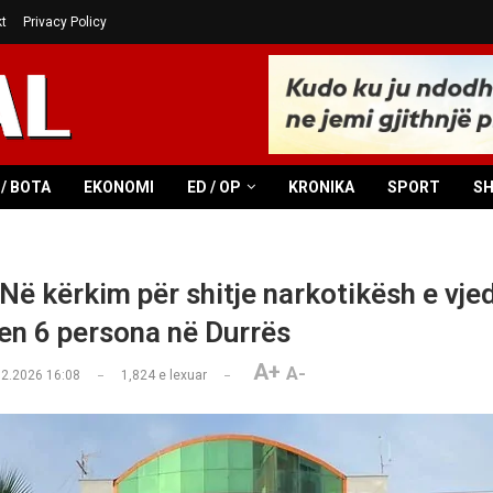
t
Privacy Policy
/ BOTA
EKONOMI
ED / OP
KRONIKA
SPORT
S
ë kërkim për shitje narkotikësh e vjed
en 6 persona në Durrës
A+
A-
02.2026 16:08
1,824
e lexuar