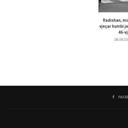
Radishan, mot
vjeçar humbi je
46-vj
08.08.20
FACE