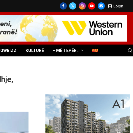
Login
HOWBIZZ
KULTURË
+ MË TEPËR…
hje,