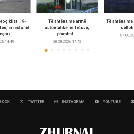
oçiklisti 19-
Të shtëna me armë
Të shtëna me 
tën, arrestohet
automatike në Tetovë,
qëllohe
eçari
plumbat...
07.08.2
26 14:49
08.08.2026 14:42
BOOK
TWITTER
INSTAGRAM
YOUTUBE