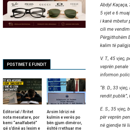
Abdyl Kaçaça, 3
5 vjet e 6 muaj
i kanë mbetur p
cili me vendim 
Përgjithshëm E
kalim të paligj
V. T., 45 vjeç,
POSTIMET E FUNDIT
veprën penale “
informon polic
“B. D., 33 vjeç
rendit publik”,
E. S., 35 vjeç,
Editorial / Rritet
Arsim Idrizi në
për veprën pena
nota mesatare, por
kulmin e verës po
kemi “analfabetë”
bën gjum dimëror,
në gjendje të l
që s’dinë as lexim e
është rrethuar me