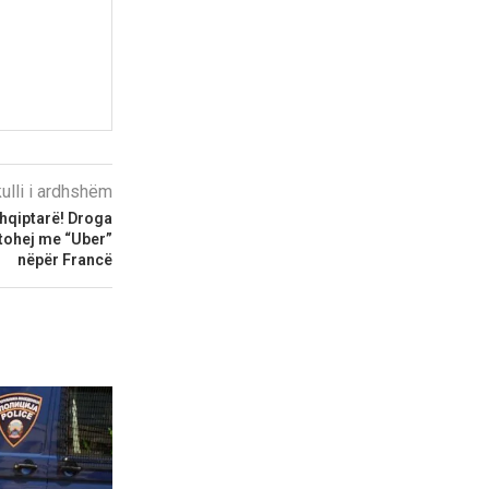
kulli i ardhshëm
shqiptarë! Droga
rtohej me “Uber”
nëpër Francë