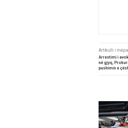
Artikulli i më
Arrestimi i avok
në gjyq, Prokur
pushimin e çës