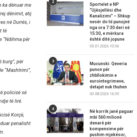
2
Sportelet e NP
, e ka dënuar me
“Ujësjellësi dhe
ej dënimit, atij
Kanalizimi” – Shkup
nesër do të punojnë
es në Durrës, i
nga ora 7:30 deri në
t të
15:30, e mërkura
le “Ndihma për
është ditë jopune
05.01.2026 10:36
ë burg”, për
3
Mucunski: Qeveria
punon për
le “Mashtrimi”,
zhbllokimin e
eurointegrimeve,
detajet nuk thuhen
ë policisë së
03.08.2026 16:35
je të lirë.
4
Në korrik janë paguar
icisë Korçë,
mbi 560 milionë
denarë për
eduar penalisht
kompensime për
im.
pushim mjekësor,