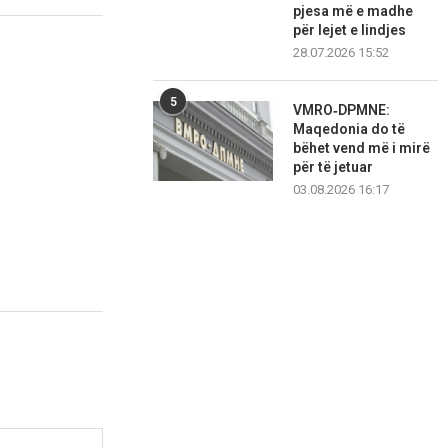
pjesa më e madhe
për lejet e lindjes
28.07.2026 15:52
5
VMRO‑DPMNE:
Maqedonia do të
bëhet vend më i mirë
për të jetuar
03.08.2026 16:17