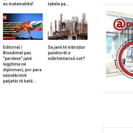
as matematikë!
tabela pa...
Editorial /
Sa janë të mbrojtur
Bisedimet pas
punëtorët e
“perdeve” janë
ndërtimtarisë sot?
legjitime në
diplomaci, por para
nënshkrimit
patjetër të ketë...