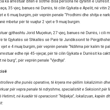
cia ka arrestuar ditën e sotme disa persona në qytetin e Durrësit
ça, 35 vjeç, banues në Durrës, të cilin Gjykata e Apelit, në vitin 
et e 6 muaj burgim, për veprën penale “Prodhimi dhe shitja e nark
 kanë mbetur për të vuajtur 2 vjet e 9 muaj burgim.
stuar gjithashtu Jorid Muçekun, 27 vjeç, banues në Durrës, i cili 
ë të Gjykatës së Shkallës së Parë të Juridiksionit të Përgjithsh
3 vjet e 4 muaj burgim, për veprën penale “Ndihma për kalim të pa
arrestuar edhe një 45-vjeçar, për të cilin Gjykata e Durrësit ka ca
t në burg”, për veprën penale “Vjedhja”.
icisë
ontrolleve dhe punës operative, të kryera me qëllim lokalizimin dh
ërkuar për vepra penale të ndryshme, specialistët e Seksionit për
 Hetimit, në kuadër të operacionit “Ndjekja”, lokalizuan, kapën d
it: