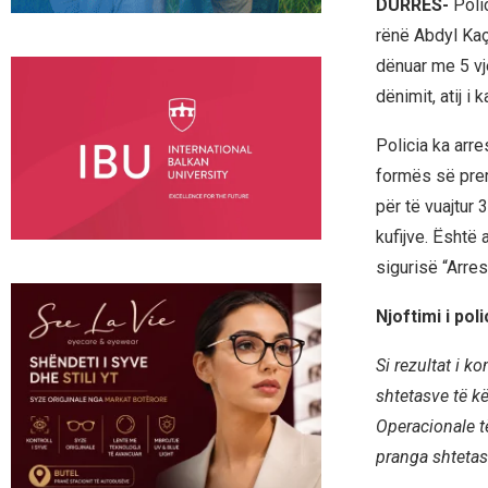
DURRËS-
Poli
rënë Abdyl Kaça
dënuar me 5 vj
dënimit, atij i
Policia ka arre
formës së prer
për të vuajtur 
kufijve. Është 
sigurisë “Arres
Njoftimi i pol
Si rezultat i k
shtetasve të k
Operacionale të
pranga shtetas