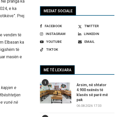
. Në pranga ka
2024, e ka
MEDIAT SOCIALE
otikëve”. Prej
FACEBOOK
TWITTER
INSTAGRAM
LINKEDIN
me vendim të
YOUTUBE
EMAIL
ëm Elbasan ka
ligjshëm të
TIKTOK
ktuar masën e
MË TË LEXUARA
1
Arsim, në shtator
e kapjen e
4.900 nxënës të
 Mbështetjen
klasës së parë më
pak
he vunë në
06.08.2026 17:33