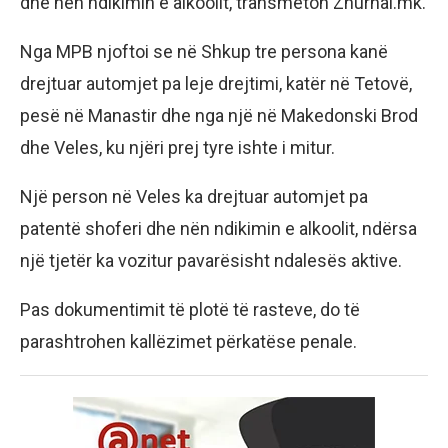
dhe nën ndikimin e alkoolit, transmeton Zhurnal.mk.
Nga MPB njoftoi se në Shkup tre persona kanë
drejtuar automjet pa leje drejtimi, katër në Tetovë,
pesë në Manastir dhe nga një në Makedonski Brod
dhe Veles, ku njëri prej tyre ishte i mitur.
Një person në Veles ka drejtuar automjet pa
patentë shoferi dhe nën ndikimin e alkoolit, ndërsa
një tjetër ka vozitur pavarësisht ndalesës aktive.
Pas dokumentimit të plotë të rasteve, do të
parashtrohen kallëzimet përkatëse penale.