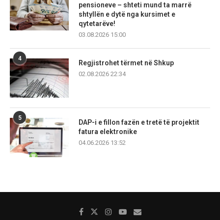
pensioneve – shteti mund ta marrë
shtyllën e dytë nga kursimet e
qytetarëve!
03.08.2026 15:00
4
Regjistrohet tërmet në Shkup
02.08.2026 22:34
5
DAP-i e fillon fazën e tretë të projektit
fatura elektronike
04.06.2026 13:52