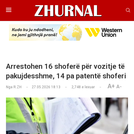
Arrestohen 16 shoferë për vozitje të
pakujdesshme, 14 pa patentë shoferi
A+
A-
Nga
R.ZH
27.05.2026 18:13
2,748
e lexuar