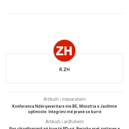
R.ZH
Artikulli i mëparshëm
Konferenca Ndërqeveritare me BE, Ministria e Jashtme
optimiste: Integrimi më pranë se kurrë
Artikulli i ardhshëm
Pas rikonfirmimit në krye të PD-së, Berisha pret zyrtaren e