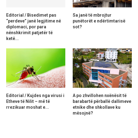
Editorial / Bisedimet pas
Sa janë të mbrojtur
“perdeve” janë legjitime në
punëtorët e ndërtimtarisë
diplomaci, por para
sot?
nënshkrimit patjetër të
ketë...
Editorial / Kujdes nga virusi i
A po zhvillohen nxënësit të
Etheve të Nilit – më të
barabartë përballë dallimeve
rrezikuar moshat e...
etnike dhe shkollave ku
mësojnë?