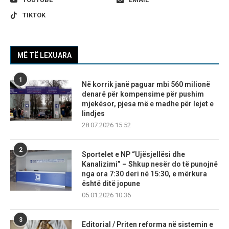
TIKTOK
MË TË LEXUARA
1
Në korrik janë paguar mbi 560 milionë
denarë për kompensime për pushim
mjekësor, pjesa më e madhe për lejet e
lindjes
28.07.2026 15:52
2
Sportelet e NP “Ujësjellësi dhe
Kanalizimi” – Shkup nesër do të punojnë
nga ora 7:30 deri në 15:30, e mërkura
është ditë jopune
05.01.2026 10:36
3
Editorial / Priten reforma në sistemin e