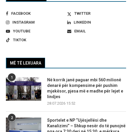
FACEBOOK
TWITTER
INSTAGRAM
LINKEDIN
YOUTUBE
EMAIL
TIKTOK
MË TË LEXUARA
1
Në korrik janë paguar mbi 560 milionë
denarë për kompensime për pushim
mjekësor, pjesa më e madhe për lejet e
lindjes
28.07.2026 15:52
2
Sportelet e NP “Ujësjellësi dhe
Kanalizimi” – Shkup nesër do të punojnë
nga ora 7:30 deri në 15:30, e mërkura