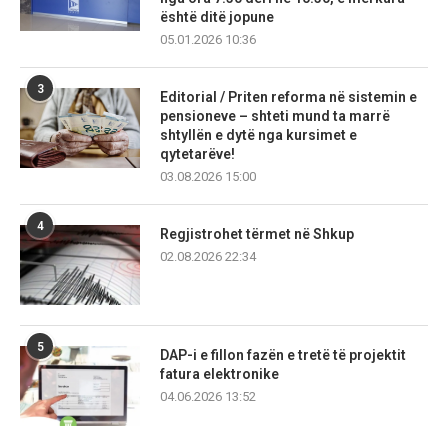
është ditë jopune
05.01.2026 10:36
3
Editorial / Priten reforma në sistemin e
pensioneve – shteti mund ta marrë
shtyllën e dytë nga kursimet e
qytetarëve!
03.08.2026 15:00
4
Regjistrohet tërmet në Shkup
02.08.2026 22:34
5
DAP-i e fillon fazën e tretë të projektit
fatura elektronike
04.06.2026 13:52