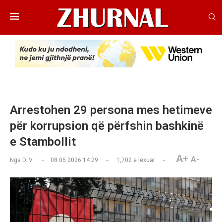
Arrestohen 29 persona mes hetimeve
për korrupsion që përfshin bashkinë
e Stambollit
A+
A-
Nga
D. V.
08.05.2026 14:29
1,702
e lexuar