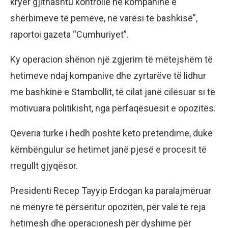
kryer gjithashtu kontrolle në kompaninë e
shërbimeve të pemëve, në varësi të bashkisë”,
raportoi gazeta “Cumhuriyet”.
Ky operacion shënon një zgjerim të mëtejshëm të
hetimeve ndaj kompanive dhe zyrtarëve të lidhur
me bashkinë e Stambollit, të cilat janë cilësuar si të
motivuara politikisht, nga përfaqësuesit e opozitës.
Qeveria turke i hedh poshtë këto pretendime, duke
këmbëngulur se hetimet janë pjesë e procesit të
rregullt gjyqësor.
Presidenti Recep Tayyip Erdogan ka paralajmëruar
në mënyrë të përsëritur opozitën, për valë të reja
hetimesh dhe operacionesh për dyshime për