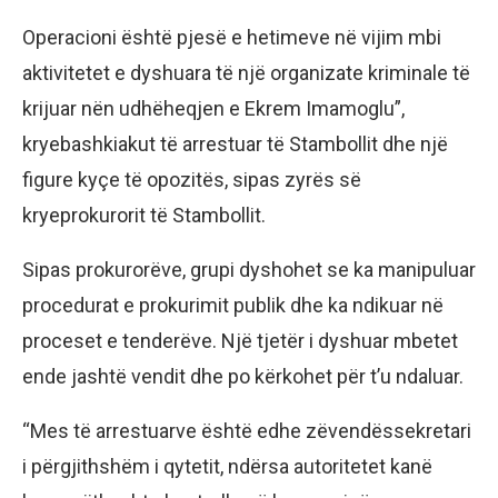
Operacioni është pjesë e hetimeve në vijim mbi
aktivitetet e dyshuara të një organizate kriminale të
krijuar nën udhëheqjen e Ekrem Imamoglu”,
kryebashkiakut të arrestuar të Stambollit dhe një
figure kyçe të opozitës, sipas zyrës së
kryeprokurorit të Stambollit.
Sipas prokurorëve, grupi dyshohet se ka manipuluar
procedurat e prokurimit publik dhe ka ndikuar në
proceset e tenderëve. Një tjetër i dyshuar mbetet
ende jashtë vendit dhe po kërkohet për t’u ndaluar.
“Mes të arrestuarve është edhe zëvendëssekretari
i përgjithshëm i qytetit, ndërsa autoritetet kanë