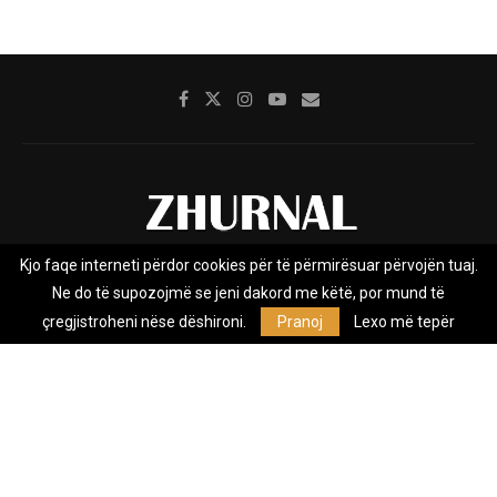
Kjo faqe interneti përdor cookies për të përmirësuar përvojën tuaj.
Rreth nesh
Impresumi
Marketing
Kontakt
Ne do të supozojmë se jeni dakord me këtë, por mund të
Privacy Policy
çregjistroheni nëse dëshironi.
Pranoj
Lexo më tepër
Zhurnal.mk është Agjenci e Lajmeve e pavarur, e themeluar në vitin
2009, që e mbulon Maqedoninë, Kosovën, Shqipërinë edhe lajmet
nga bota.
@2026 - All Right Reserved. Designed and Developed by
Anet.Com.Mk