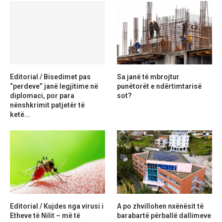
Editorial / Bisedimet pas
Sa janë të mbrojtur
“perdeve” janë legjitime në
punëtorët e ndërtimtarisë
diplomaci, por para
sot?
nënshkrimit patjetër të
ketë...
Editorial / Kujdes nga virusi i
A po zhvillohen nxënësit të
Etheve të Nilit – më të
barabartë përballë dallimeve