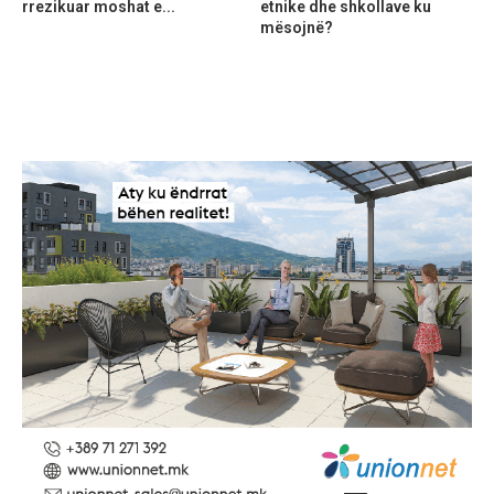
rrezikuar moshat e...
etnike dhe shkollave ku
mësojnë?