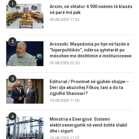
1
Arsim, në shtator 4.900 nxënës të klasës
së parë më pak
06.08.2026 17:33
2
Arsovski: Maqedonia po hyn në fazën e
“hiperpolitikës”, ndërsa qytetarët po
mësohen me dështimin e institucioneve
05.08.2026 22:20
3
Editorial / Provimet në gjuhën shqipe –
Deri dje akuzohej Filkov, tani a do ta
zgjidhë Shasivari?
10.08.2026 11:00
4
Ministria e Energjisë: Sistemi
elektroenergjetik në vend është stabil
dhe i sigurt
10.08.2026 11:07