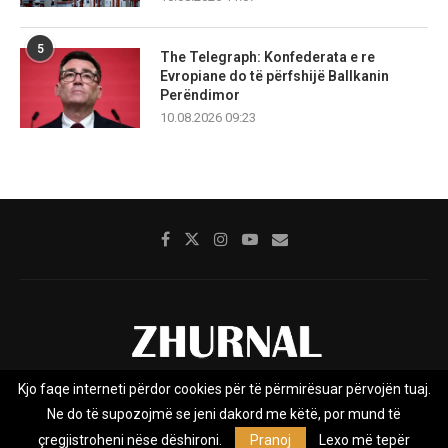
5
The Telegraph: Konfederata e re
Evropiane do të përfshijë Ballkanin
Perëndimor
10.08.2026 09:23
Kjo faqe interneti përdor cookies për të përmirësuar përvojën tuaj.
Rreth nesh
Impresumi
Marketing
Kontakt
Ne do të supozojmë se jeni dakord me këtë, por mund të
Privacy Policy
çregjistroheni nëse dëshironi.
Pranoj
Lexo më tepër