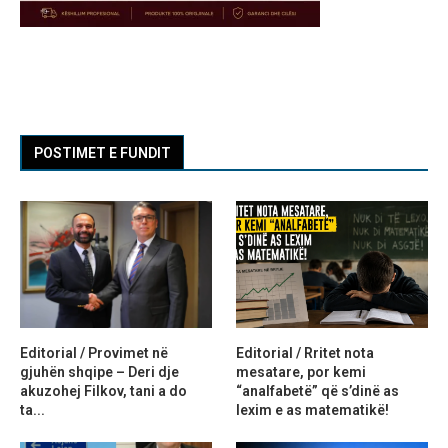
POSTIMET E FUNDIT
Editorial / Provimet në
Editorial / Rritet nota
gjuhën shqipe – Deri dje
mesatare, por kemi
akuzohej Filkov, tani a do
“analfabetë” që s’dinë as
ta...
lexim e as matematikë!