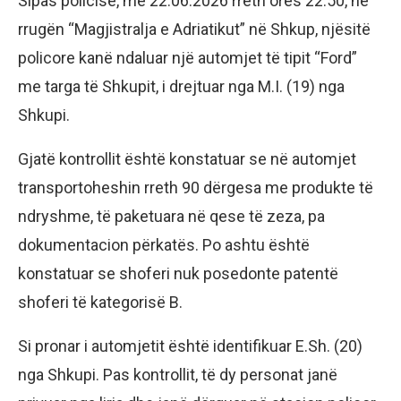
Sipas policisë, më 22.06.2026 rreth orës 22:50, në
rrugën “Magjistralja e Adriatikut” në Shkup, njësitë
policore kanë ndaluar një automjet të tipit “Ford”
me targa të Shkupit, i drejtuar nga M.I. (19) nga
Shkupi.
Gjatë kontrollit është konstatuar se në automjet
transportoheshin rreth 90 dërgesa me produkte të
ndryshme, të paketuara në qese të zeza, pa
dokumentacion përkatës. Po ashtu është
konstatuar se shoferi nuk posedonte patentë
shoferi të kategorisë B.
Si pronar i automjetit është identifikuar E.Sh. (20)
nga Shkupi. Pas kontrollit, të dy personat janë