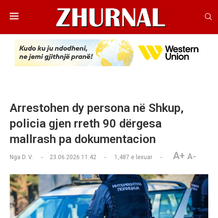
Arrestohen dy persona në Shkup,
policia gjen rreth 90 dërgesa
mallrash pa dokumentacion
A+
A-
Nga
D. V.
23.06.2026 11:42
1,487
e lexuar