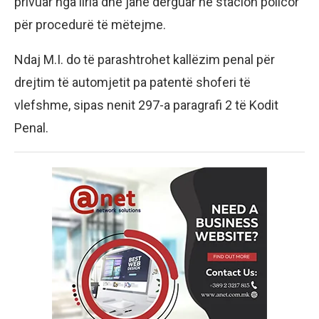
privuar nga liria dhe janë dërguar në stacion policor
për procedurë të mëtejme.
Ndaj M.I. do të parashtrohet kallëzim penal për
drejtim të automjetit pa patentë shoferi të
vlefshme, sipas nenit 297-a paragrafi 2 të Kodit
Penal.