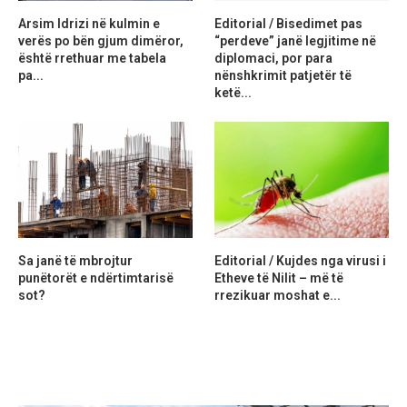
Arsim Idrizi në kulmin e
Editorial / Bisedimet pas
verës po bën gjum dimëror,
“perdeve” janë legjitime në
është rrethuar me tabela
diplomaci, por para
pa...
nënshkrimit patjetër të
ketë...
Sa janë të mbrojtur
Editorial / Kujdes nga virusi i
punëtorët e ndërtimtarisë
Etheve të Nilit – më të
sot?
rrezikuar moshat e...