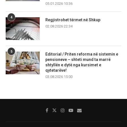
05.01.2026 10:36
4
Regjistrohet tërmet në Shkup
02.08.2026 22:34
5
Editorial / Priten reforma në sistemin e
pensioneve – shteti mund ta marrë
shtyllën e dytë nga kursimet e
qytetarëve!
03.08.2026 15:00