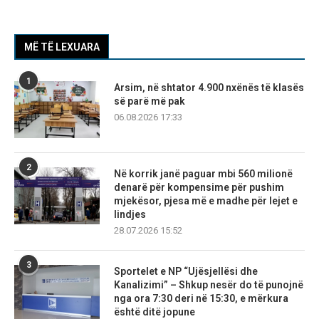
MË TË LEXUARA
1
Arsim, në shtator 4.900 nxënës të klasës
së parë më pak
06.08.2026 17:33
2
Në korrik janë paguar mbi 560 milionë
denarë për kompensime për pushim
mjekësor, pjesa më e madhe për lejet e
lindjes
28.07.2026 15:52
3
Sportelet e NP “Ujësjellësi dhe
Kanalizimi” – Shkup nesër do të punojnë
nga ora 7:30 deri në 15:30, e mërkura
është ditë jopune