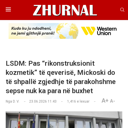
LSDM: Pas “rikonstruksionit
kozmetik” të qeverisë, Mickoski do
të shpallë zgjedhje të parakohshme
sepse nuk ka para në buxhet
A+
A-
Nga
D. V.
23.06.2026 11:43
1,416
e lexuar