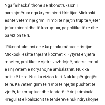
Nga “Bihaçka” thonë se rikonstruksioni i
paralajmëruar nga kryeministri Hristijan Mickoski
është vetëm një grim i ri mbi të njëjtin trup të vjetër,
jofunksional dhe të korruptuar, pa politikë të re dhe
pa vizion të ri.
“Rikonstruksioni që e ka paralajmëruar Hristijan
Mickoski është thjesht kozmetik. Fytyrat e vjetra
mbeten, praktikat e vjetra vazhdojnë, ndërsa emrat
e rinj vetëm e ndryshojnë ambalazhin. Nuk ka
politikë të re. Nuk ka vizion të ri. Nuk ka përgjegjësi
të re. Ka vetëm grim të ri mbi të njëjtin pushtet të
vjetër, të korruptuar dhe tenderë të rinj kriminalë.
Rregullat e koalicionit të tenderëve nuk ndryshojnë.