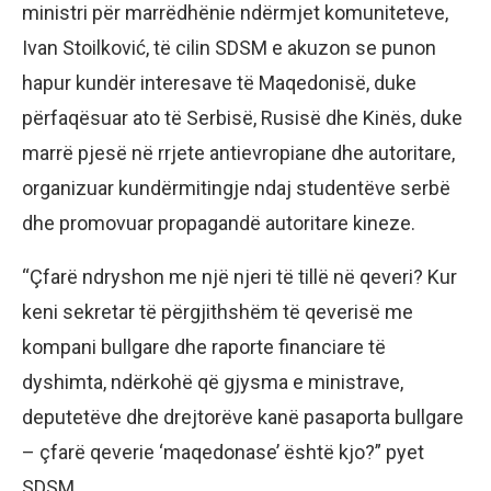
ministri për marrëdhënie ndërmjet komuniteteve,
Ivan Stoilković, të cilin SDSM e akuzon se punon
hapur kundër interesave të Maqedonisë, duke
përfaqësuar ato të Serbisë, Rusisë dhe Kinës, duke
marrë pjesë në rrjete antievropiane dhe autoritare,
organizuar kundërmitingje ndaj studentëve serbë
dhe promovuar propagandë autoritare kineze.
“Çfarë ndryshon me një njeri të tillë në qeveri? Kur
keni sekretar të përgjithshëm të qeverisë me
kompani bullgare dhe raporte financiare të
dyshimta, ndërkohë që gjysma e ministrave,
deputetëve dhe drejtorëve kanë pasaporta bullgare
– çfarë qeverie ‘maqedonase’ është kjo?” pyet
SDSM.