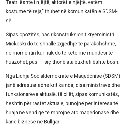
Teatri është i njëjtë, aktorët e njëjtë, vetëm
kostume të reja,” thuhet në komunikatën e SDSM-
së.
Sipas opozitës, pas rikonstruksionit kryeministri
Mickoski do të shpallë zgjedhje të parakohshme,
në momentin kur nuk do të ketë më mundësi të
huazohet, pasi – siç thonë ata buxheti është bosh.
Nga Lidhja Socialdemokrate e Maqedonisë (SDSM)
janë adresuar edhe kritika ndaj disa ministrave dhe
funksionarëve aktualë, të cilët, sipas komunikatës,
heshtin për rastet aktuale, punojnë për interesa të
huaja në vend që të mbrojnë ato maqedonase dhe
kanë biznese në Bullgari.