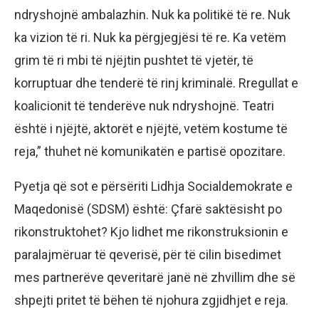
ndryshojnë ambalazhin. Nuk ka politikë të re. Nuk
ka vizion të ri. Nuk ka përgjegjësi të re. Ka vetëm
grim të ri mbi të njëjtin pushtet të vjetër, të
korruptuar dhe tenderë të rinj kriminalë. Rregullat e
koalicionit të tenderëve nuk ndryshojnë. Teatri
është i njëjtë, aktorët e njëjtë, vetëm kostume të
reja,” thuhet në komunikatën e partisë opozitare.
Pyetja që sot e përsëriti Lidhja Socialdemokrate e
Maqedonisë (SDSM) është: Çfarë saktësisht po
rikonstruktohet? Kjo lidhet me rikonstruksionin e
paralajmëruar të qeverisë, për të cilin bisedimet
mes partnerëve qeveritarë janë në zhvillim dhe së
shpejti pritet të bëhen të njohura zgjidhjet e reja.