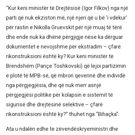
“Kur keni ministër të Drejtësisë (Igor Filkov) nga një
parti që nuk ekziston më, një njeri që u bë ‘i vdekur’
për rastin e Nikolla Gruevskit për një muaj të tërë
dhe ende nuk ka dhënë përgjigje nëse ka dërguar
dokumentet e nevojshme për ekstradim – çfarë
rikonstruksioni është ky? Kur keni ministër të
Brendshëm (Pançe Toshkovski) që lejoi partizimin
e plotë të MPB-së, që mbron qeverinë dhe individë
nga përgjegjësia, dhe që nuk merr asnjë
përgjegjësi politike për kolapsin e sistemit të
sigurisë dhe drejtësinë selektive – çfarë
rikonstruksioni është ky?” thuhet nga “Bihaçka”.
Ata u ndalën edhe te zëvendëskryeministri dhe