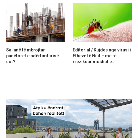
Sa janë të mbrojtur
Editorial / Kujdes nga virusi i
punëtorët e ndërtimtarisë
Etheve të Nilit – më të
sot?
rrezikuar moshat e...