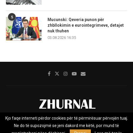
5
Mucunski: Qeveria punon për
zhbllokimin e eurointegrimeve, detajet
nuk thuhen
03.08.2026 16:35
Kjo faqe interneti përdor cookies për të përmirësuar përvojën tuaj.
Rreth nesh
Impresumi
Marketing
Kontakt
Ne do të supozojmë se jeni dakord me këtë, por mund të
Privacy Policy