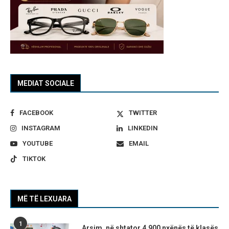
MEDIAT SOCIALE
FACEBOOK
TWITTER
INSTAGRAM
LINKEDIN
YOUTUBE
EMAIL
TIKTOK
MË TË LEXUARA
1
Arsim, në shtator 4.900 nxënës të klasës