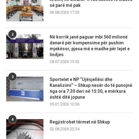
së parë më pak
06.08.2026 17:33
2
Në korrik janë paguar mbi 560 milionë
denarë për kompensime për pushim
mjekësor, pjesa më e madhe për lejet e
lindjes
28.07.2026 15:52
3
Sportelet e NP “Ujësjellësi dhe
Kanalizimi” – Shkup nesër do të punojnë
nga ora 7:30 deri në 15:30, e mërkura
është ditë jopune
05.01.2026 10:36
4
Regjistrohet tërmet në Shkup
02.08.2026 22:34