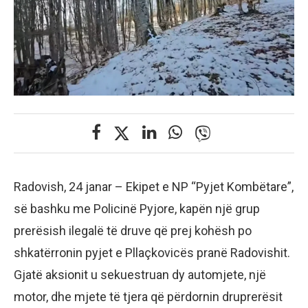
Radovish, 24 janar – Ekipet e NP “Pyjet Kombëtare”,
së bashku me Policinë Pyjore, kapën një grup
prerësish ilegalë të druve që prej kohësh po
shkatërronin pyjet e Pllaçkovicës pranë Radovishit.
Gjatë aksionit u sekuestruan dy automjete, një
motor, dhe mjete të tjera që përdornin druprerësit