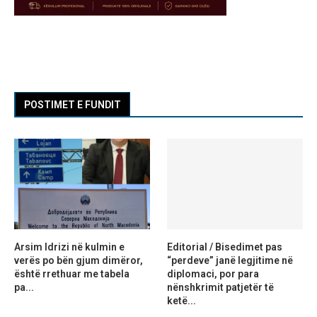
POSTIMET E FUNDIT
Arsim Idrizi në kulmin e
Editorial / Bisedimet pas
verës po bën gjum dimëror,
“perdeve” janë legjitime në
është rrethuar me tabela
diplomaci, por para
pa...
nënshkrimit patjetër të
ketë...