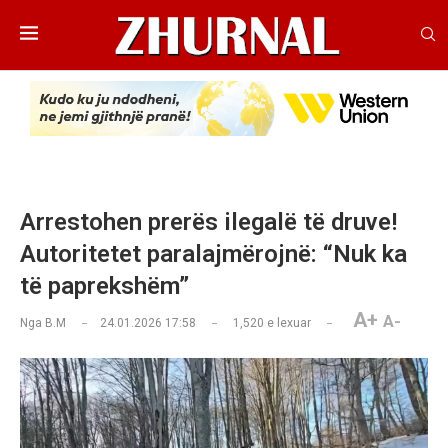
Arrestohen prerës ilegalë të druve!
Autoritetet paralajmërojnë: “Nuk ka
të paprekshëm”
A+
A-
Nga
B.M
24.01.2026 17:58
1,520
e lexuar