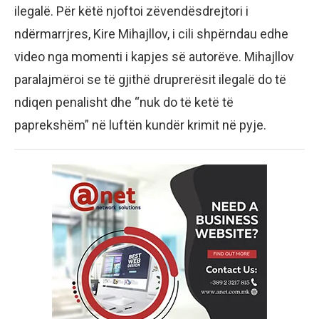
ilegalë. Për këtë njoftoi zëvendësdrejtori i
ndërmarrjres, Kire Mihajllov, i cili shpërndau edhe
video nga momenti i kapjes së autorëve. Mihajllov
paralajmëroi se të gjithë druprerësit ilegalë do të
ndiqen penalisht dhe “nuk do të ketë të
paprekshëm” në luftën kundër krimit në pyje.