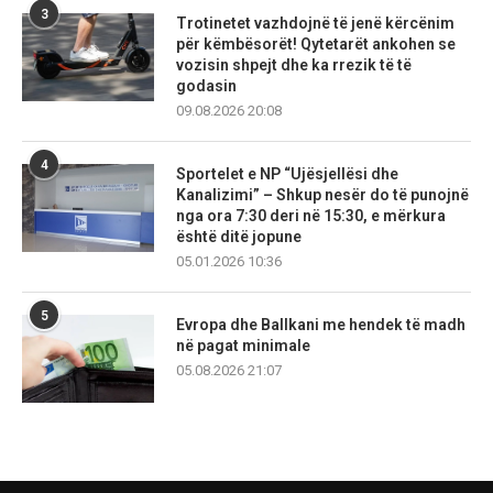
3
Trotinetet vazhdojnë të jenë kërcënim
për këmbësorët! Qytetarët ankohen se
vozisin shpejt dhe ka rrezik të të
godasin
09.08.2026 20:08
4
Sportelet e NP “Ujësjellësi dhe
Kanalizimi” – Shkup nesër do të punojnë
nga ora 7:30 deri në 15:30, e mërkura
është ditë jopune
05.01.2026 10:36
5
Evropa dhe Ballkani me hendek të madh
në pagat minimale
05.08.2026 21:07