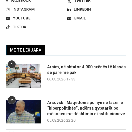
FACEBOOK
TWITTER
INSTAGRAM
LINKEDIN
YOUTUBE
EMAIL
TIKTOK
MË TË LEXUARA
1
Arsim, në shtator 4.900 nxënës të klasës
së parë më pak
06.08.2026 17:33
2
Arsovski: Maqedonia po hyn në fazën e
“hiperpolitikës”, ndërsa qytetarët po
mësohen me dështimin e institucioneve
05.08.2026 22:20