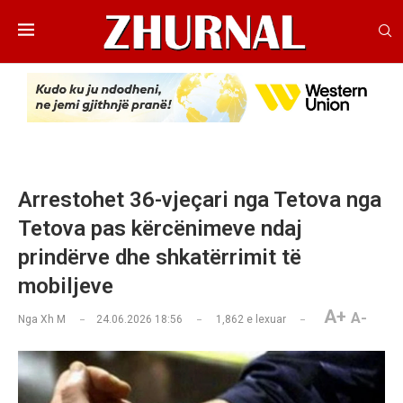
Arrestohet 36-vjeçari nga Tetova nga
Tetova pas kërcënimeve ndaj
prindërve dhe shkatërrimit të
mobiljeve
A+
A-
Nga
Xh M
24.06.2026 18:56
1,862
e lexuar