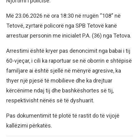
Njoftimi i policisë:
Më 23.06.2026 në ora 18:30 në rrugën “108” në
Tetovë, zyrtarë policorë nga SPB Tetovë kanë
arrestuar personin me inicialet P.A. (36) nga Tetova.
Arrestimi është kryer pas denoncimit nga babai i tij
60-vjeçar, i cili ka raportuar se në oborrin e shtëpisë
familjare ai është sjellë në mënyrë agresive, ka
thyer një pjesë të mobilieve dhe ka drejtuar
kërcënime ndaj tij dhe bashkëshortes së tij,
respektivisht nënës së të dyshuarit.
Pas dokumentimit të plotë të rastit do të vijojë
kallëzimi përkatës.