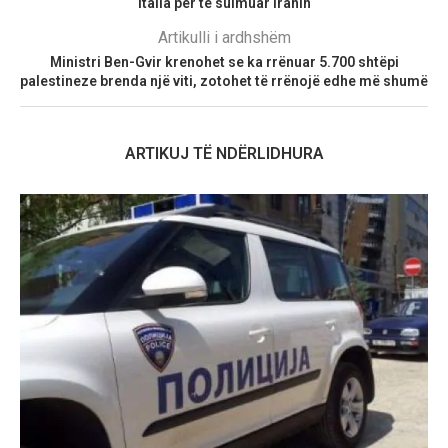
Italia për të sulmuar Iranin
Artikulli i ardhshëm
Ministri Ben-Gvir krenohet se ka rrënuar 5.700 shtëpi
palestineze brenda një viti, zotohet të rrënojë edhe më shumë
ARTIKUJ TË NDËRLIDHURA