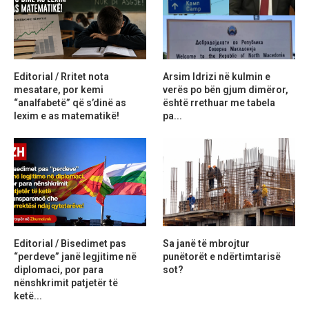
Editorial / Rritet nota
Arsim Idrizi në kulmin e
mesatare, por kemi
verës po bën gjum dimëror,
“analfabetë” që s’dinë as
është rrethuar me tabela
lexim e as matematikë!
pa...
Editorial / Bisedimet pas
Sa janë të mbrojtur
“perdeve” janë legjitime në
punëtorët e ndërtimtarisë
diplomaci, por para
sot?
nënshkrimit patjetër të
ketë...