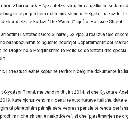
rshor, Zhurnal.mk –
Një shtetas shqiptar i shpallur në kërkim 
e burgim të përjetshëm është arrestuar në Belgjikë, në kuadër të 
ndërkombëtar të koduar “The Wanted”, njoftoi Policia e Shtetit.
 arrestimi i shtetasit Gerd Gjinarari, 52 vjeç, u realizua falë shkë
dhe bashkëpunimit të ngushtë ndërmjet Departamentit për Marrë
në Drejtorinë e Përgjithshme të Policisë së Shtetit dhe special
lit.
it, i arrestuari është kapur në territorin belg me dokumente itali
it Gjyqësor Tiranë, me vendim të vitit 2014, si dhe Gjykata e Ape
 2019, kanë njohur vendimin penal të autoriteteve italiane, duke e
gim të përjetshëm për një sërë veprash penale të rënda, përfshi
prodhimin dhe shitjen e narkotikëve”, si dhe “pjesëmarrjen në or