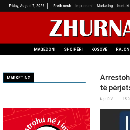
Friday, August 7, 2026
Rreth nesh
Impresumi
Marketing
Kontakt
MAQEDONI
SHQIPËRI
KOSOVË
RAJON 
Arrestoh
MARKETING
të përje
Nga
D V
15.0