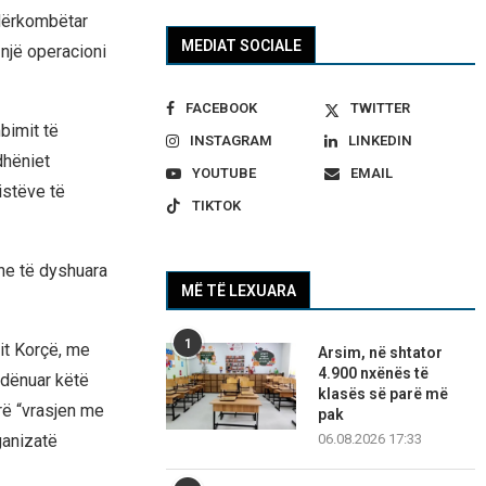
ndërkombëtar
MEDIAT SOCIALE
një operacioni
FACEBOOK
TWITTER
mbimit të
INSTAGRAM
LINKEDIN
dhëniet
YOUTUBE
EMAIL
istëve të
TIKTOK
ane të dyshuara
MË TË LEXUARA
1
lit Korçë, me
Arsim, në shtator
4.900 nxënës të
 dënuar këtë
klasës së parë më
rë “vrasjen me
pak
06.08.2026 17:33
ganizatë