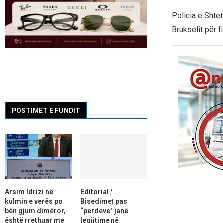
Policia e Shtet
Brukselit për f
POSTIMET E FUNDIT
Arsim Idrizi në
Editorial /
kulmin e verës po
Bisedimet pas
bën gjum dimëror,
“perdeve” janë
është rrethuar me
legjitime në