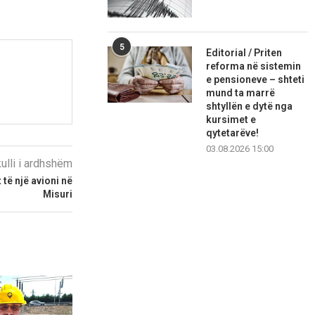
5
Editorial / Priten
reforma në sistemin
e pensioneve – shteti
mund ta marrë
shtyllën e dytë nga
kursimet e
qytetarëve!
03.08.2026 15:00
kulli i ardhshëm
 të një avioni në
Misuri