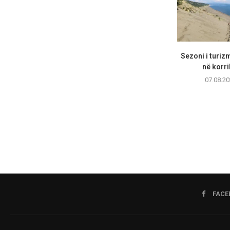
Sezoni i turizm
në korri
07.08.20
FACE