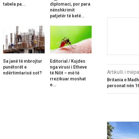
tabela pa...
diplomaci, por para
nënshkrimit
patjetër të ketë...
Sa janë të mbrojtur
Editorial / Kujdes
punëtorët e
nga virusi i Etheve
Artikulli i më
ndërtimtarisë sot?
të Nilit – më të
rrezikuar moshat
Britania e Madh
e...
personat nën 1