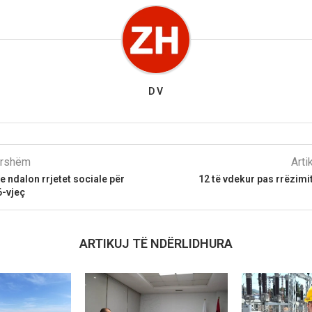
D V
parshëm
Arti
e ndalon rrjetet sociale për
12 të vdekur pas rrëzimit
6-vjeç
ARTIKUJ TË NDËRLIDHURA