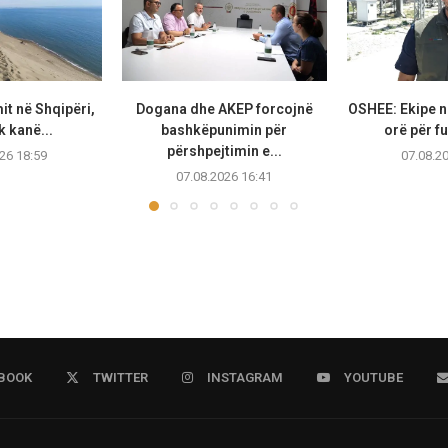
it në Shqipëri,
Dogana dhe AKEP forcojnë
OSHEE: Ekipe n
k kanë...
bashkëpunimin për
orë për fu
përshpejtimin e...
26 18:59
07.08.2
07.08.2026 16:41
BOOK
TWITTER
INSTAGRAM
YOUTUBE