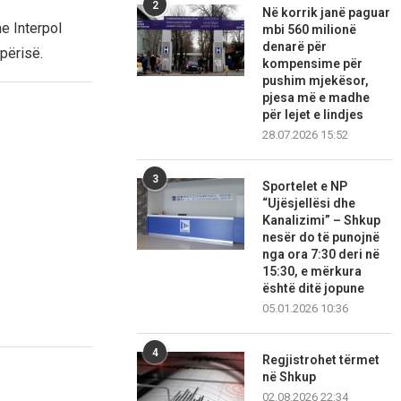
2
Në korrik janë paguar
he Interpol
mbi 560 milionë
denarë për
ipërisë.
kompensime për
pushim mjekësor,
pjesa më e madhe
për lejet e lindjes
28.07.2026 15:52
3
Sportelet e NP
“Ujësjellësi dhe
Kanalizimi” – Shkup
nesër do të punojnë
nga ora 7:30 deri në
15:30, e mërkura
është ditë jopune
05.01.2026 10:36
4
Regjistrohet tërmet
në Shkup
02.08.2026 22:34