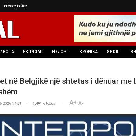
Privacy Policy
/ BOTA
EKONOMI
ED / OP
KRONIKA
SPORT
S
et në Belgjikë një shtetas i dënuar me
tshëm
A+
A-
6.2026 14:21
1,491
e lexuar