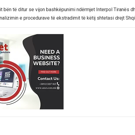
it bën të ditur se vijon bashkëpunimi ndërmjet Interpol Tiranës d
inalizimin e procedurave të ekstradimit të këtij shtetasi drejt Shq