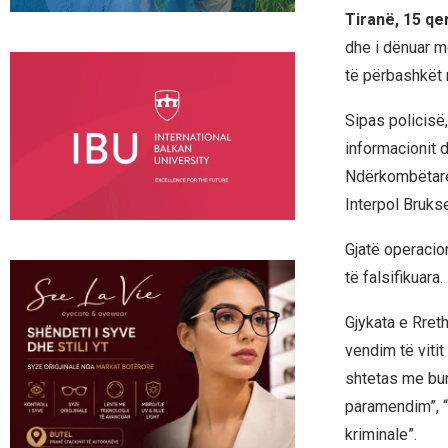
Tiranë, 15 qe
dhe i dënuar m
të përbashkët 
Sipas policisë,
informacionit 
Ndërkombëtare 
Interpol Brukse
Gjatë operacion
të falsifikuara.
Gjykata e Rreth
vendim të vitit
shtetas me bur
paramendim”, “
kriminale”.