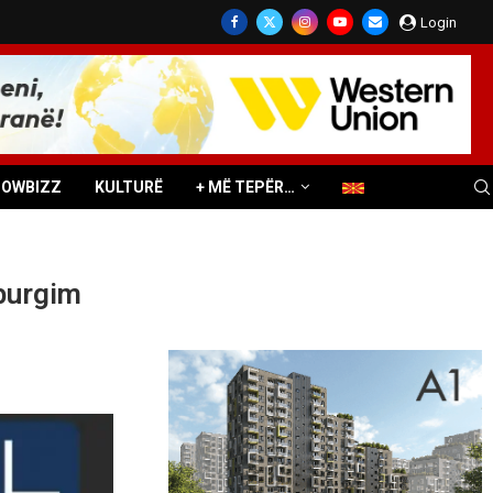
Login
HOWBIZZ
KULTURË
+ MË TEPËR…
 burgim