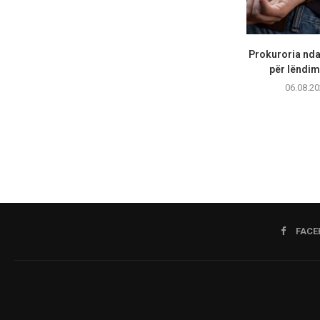
Prokuroria nda
për lëndim 
06.08.20
FACE