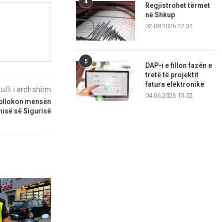
4
Regjistrohet tërmet
në Shkup
02.08.2026 22:34
5
DAP-i e fillon fazën e
tretë të projektit
fatura elektronike
kulli i ardhshëm
04.06.2026 13:52
 bllokon mensën
isë së Sigurisë