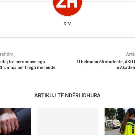
D. V.
parshëm
Arti
ndaj tre personave nga
U helmuan 56 studentë, AKU
Strumica për tregti me lëndë
e Akadem
ARTIKUJ TË NDËRLIDHURA