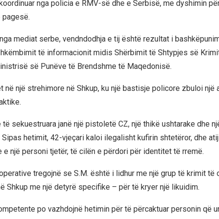
koordinuar nga policia e RMV-së dhe e Serbisë, me dyshimin për 
e pagesë.
 nga mediat serbe, vendndodhja e tij është rezultat i bashkëpunim
shkëmbimit të informacionit midis Shërbimit të Shtypjes së Krimi
inistrisë së Punëve të Brendshme të Maqedonisë.
et në një strehimore në Shkup, ku një bastisje policore zbuloi një
aktike.
të sekuestruara janë një pistoletë CZ, një thikë ushtarake dhe n
Sipas hetimit, 42-vjeçari kaloi ilegalisht kufirin shtetëror, dhe atij
 e një personi tjetër, të cilën e përdori për identitet të rremë.
perative tregojnë se S.M. është i lidhur me një grup të krimit të
në Shkup me një detyrë specifike – për të kryer një likuidim.
kompetente po vazhdojnë hetimin për të përcaktuar personin që ur