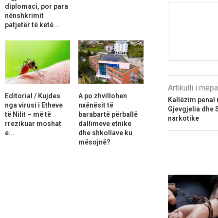
diplomaci, por para
nënshkrimit
patjetër të ketë...
Artikulli i më
Editorial / Kujdes
A po zhvillohen
Kallëzim penal 
nga virusi i Etheve
nxënësit të
Gjevgjelia dhe 
të Nilit – më të
barabartë përballë
narkotike
rrezikuar moshat
dallimeve etnike
e...
dhe shkollave ku
mësojnë?