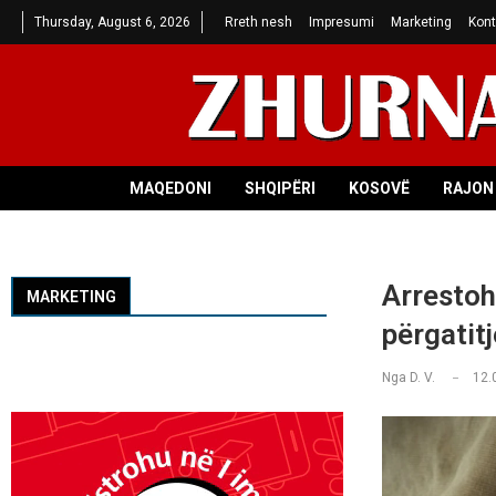
Thursday, August 6, 2026
Rreth nesh
Impresumi
Marketing
Kont
MAQEDONI
SHQIPËRI
KOSOVË
RAJON 
Arrestoh
MARKETING
përgatit
Nga
D. V.
12.