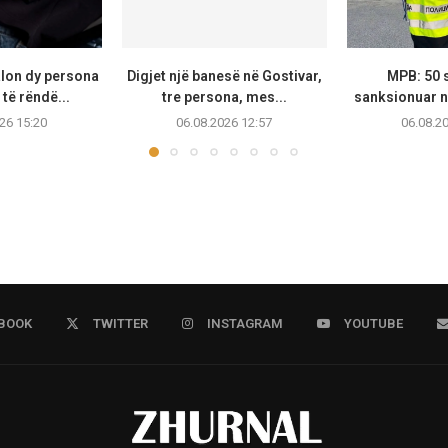
lon dy persona
Digjet një banesë në Gostivar,
MPB: 50 
të rëndë...
tre persona, mes...
sanksionuar në
26 15:20
06.08.2026 12:57
06.08.2
BOOK
TWITTER
INSTAGRAM
YOUTUBE