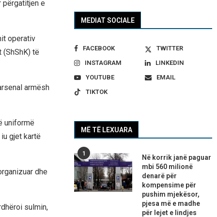
përgatitjen e
MEDIAT SOCIALE
it operativ
FACEBOOK
TWITTER
t (ShShK) të
INSTAGRAM
LINKEDIN
YOUTUBE
EMAIL
 arsenal armësh
TIKTOK
jë uniformë
MË TË LEXUARA
 iu gjet kartë
1
Në korrik janë paguar
mbi 560 milionë
 organizuar dhe
denarë për
kompensime për
pushim mjekësor,
pjesa më e madhe
dhëroi sulmin,
për lejet e lindjes