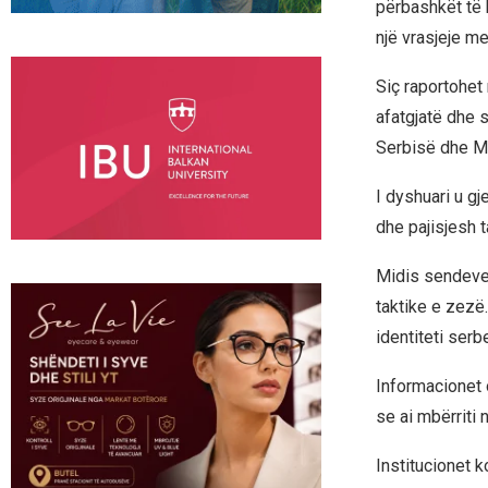
përbashkët të 
një vrasjeje m
Siç raportohet
afatgjatë dhe 
Serbisë dhe M
I dyshuari u gj
dhe pajisjesh t
Midis sendeve 
taktike e zezë. 
identiteti serbe
Informacionet o
se ai mbërriti 
Institucionet 