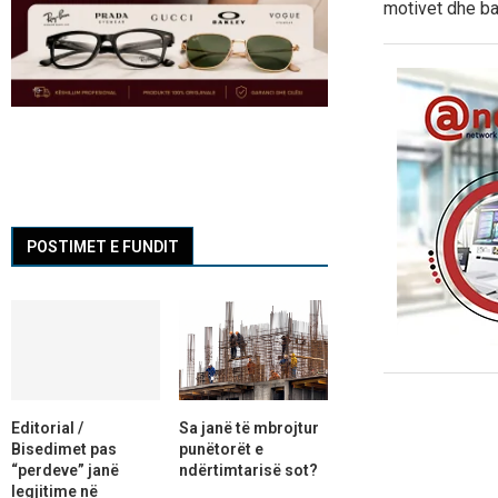
motivet dhe b
POSTIMET E FUNDIT
Editorial /
Sa janë të mbrojtur
Bisedimet pas
punëtorët e
“perdeve” janë
ndërtimtarisë sot?
legjitime në