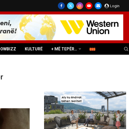
Login
HOWBIZZ
KULTURË
+ MË TEPËR…
r