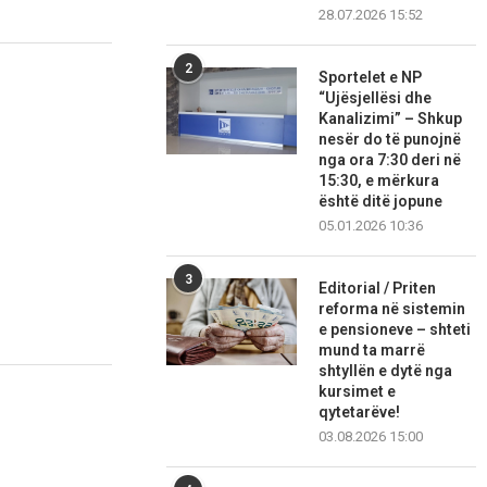
28.07.2026 15:52
2
Sportelet e NP
“Ujësjellësi dhe
Kanalizimi” – Shkup
nesër do të punojnë
nga ora 7:30 deri në
15:30, e mërkura
është ditë jopune
05.01.2026 10:36
3
Editorial / Priten
reforma në sistemin
e pensioneve – shteti
mund ta marrë
shtyllën e dytë nga
kursimet e
qytetarëve!
03.08.2026 15:00