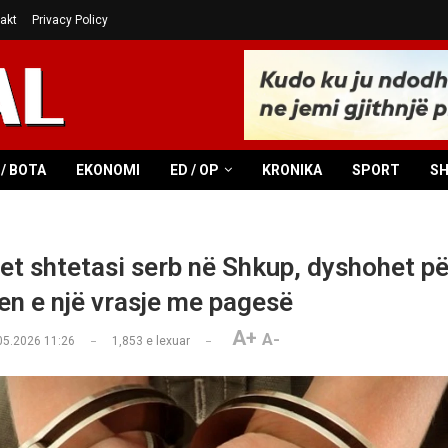
akt
Privacy Policy
/ BOTA
EKONOMI
ED / OP
KRONIKA
SPORT
S
et shtetasi serb në Shkup, dyshohet pë
jen e një vrasje me pagesë
A+
A-
05.2026 11:26
1,853
e lexuar