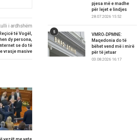
pjesa më e madhe
për lejet e lindjes
28.07.2026 15:52
kulli i ardhshëm
5
 Reçicë të Vogël,
VMRO‑DPMNE:
hen dy persona,
Maqedonia do të
internet se do të
bëhet vend më i mirë
e vrasje masive
për të jetuar
03.08.2026 16:17
rrë vezët me vete
Mbi 120 fluturime nga
Time Kadrijaj