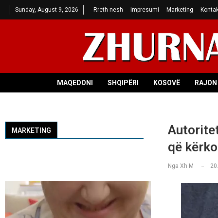
Sunday, August 9, 2026
Rreth nesh
Impresumi
Marketing
Kontak
MAQEDONI
SHQIPËRI
KOSOVË
RAJON 
Autorite
MARKETING
që kërko
Nga
Xh M
20