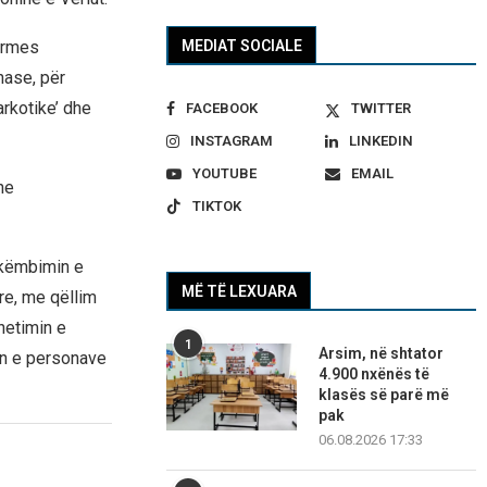
MEDIAT SOCIALE
përmes
nase, për
arkotike’ dhe
FACEBOOK
TWITTER
INSTAGRAM
LINKEDIN
YOUTUBE
EMAIL
he
TIKTOK
hkëmbimin e
MË TË LEXUARA
re, me qëllim
hetimin e
1
Arsim, në shtator
min e personave
4.900 nxënës të
klasës së parë më
pak
06.08.2026 17:33