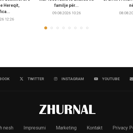
 e Hereqit,
familje për...
në
ica...
09.08.2026 10:26
08.08.2
26 12:26
BOOK
TWITTER
INSTAGRAM
YOUTUBE
h nesh
Impresumi
Marketing
Kontakt
Privacy P