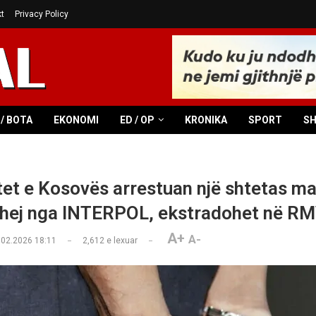
t
Privacy Policy
/ BOTA
EKONOMI
ED / OP
KRONIKA
SPORT
S
tet e Kosovës arrestuan një shtetas 
hej nga INTERPOL, ekstradohet në R
A+
A-
.02.2026 18:11
2,612
e lexuar