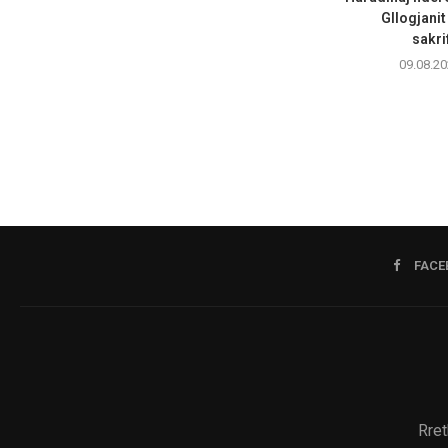
Gllogjanit
sakrif
09.08.20
FACE
Rret