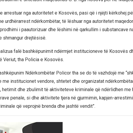
te arrestuar nga autoritetet e Kosovës, pasi që i njëjti kërkohej 
 urdhërarrest ndërkombëtar, të lëshuar nga autoritetet maqedo
‘prodhimi i paautorizuar dhe lëshimi në qarkullim i substancave n
shte shmangur drejtësisë.
ealizua falë bashkëpunimit ndërmjet institucioneve të Kosovës d
Veriut, tha Policia e Kosovës.
 Bashkëpunim Ndërkombëtar Policor tha se do të vazhdojë me “s
 me institucionet vendore, shtetet dhe organizatat ndërkombëta
, hetimit dhe zbulimit të aktiviteteve kriminale që ndërlidhen me 
rave penale, si dhe aktivitete tjera në gjurmimin, kapjen-arresti
iminale që veprojnë brenda dhe jashtë vendit”.