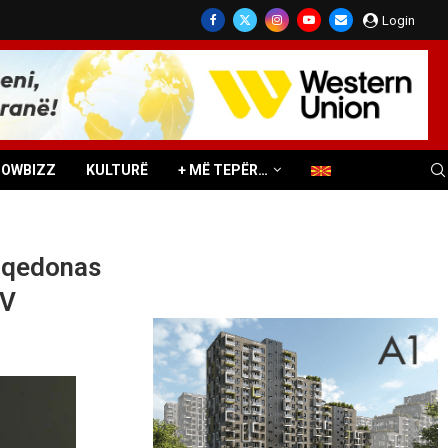
Login
HOWBIZZ
KULTURË
+ MË TEPËR…
maqedonas
MV