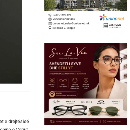
t e drejtësisë
ninë e Veriut.