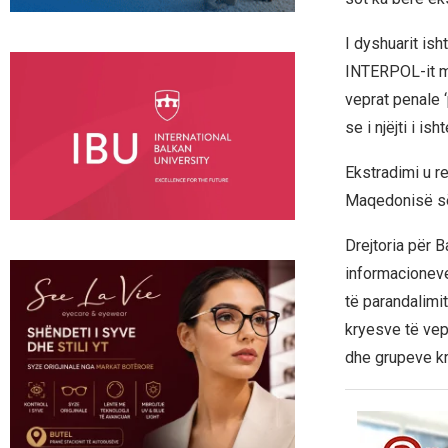
I dyshuarit ish
INTERPOL-it me
veprat penale 
se i njëjti i i
Ekstradimi u r
Maqedonisë së 
Drejtoria për
informacioneve
të parandalimit
kryesve të vep
dhe grupeve kr