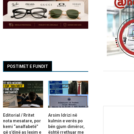
POSTIMET E FUNDIT
Editorial / Rritet
Arsim Idrizi në
nota mesatare, por
kulmin e verës po
kemi “analfabetë”
bën gjum dimëror,
që s’dinë as lexim e
është rrethuar me