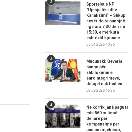
2
Sportelet e NP
“Ujësjellësi dhe
Kanalizimi” – Shkup
nesër do të punojnë
nga ora 7:30 deri në
15:30, e mërkura
është ditë jopune
05.01.2026 10:36
3
Mucunski: Qeveria
punon për
zhbllokimin e
eurointegrimeve,
detajet nuk thuhen
03.08.2026 16:35
4
Në korrik janë paguar
mbi 560 milionë
denarë për
kompensime për
pushim mjekësor,