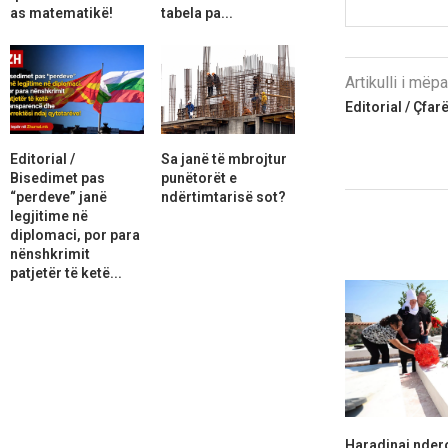
as matematikë!
tabela pa...
Artikulli i më
Editorial / Çfar
Editorial /
Sa janë të mbrojtur
Bisedimet pas
punëtorët e
“perdeve” janë
ndërtimtarisë sot?
legjitime në
diplomaci, por para
nënshkrimit
patjetër të ketë...
Haradinaj nder