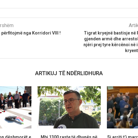
parshëm
Arti
ë përfitojmë nga Korridori VIII !
​Tigrat kryejnë bastisje në
gjenden armë dhe arresto
njëri prej tyre kërcënoi në 
kryent
ARTIKUJ TË NDËRLIDHURA
on dëshmorët e
Mbi 1300 raste të dhunës në
Si arriti t’i ma