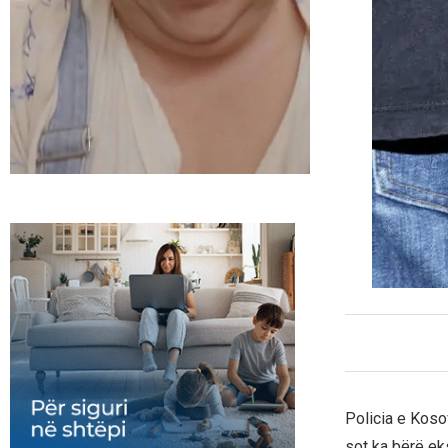
Policia e Koso
sot ka bërë ek