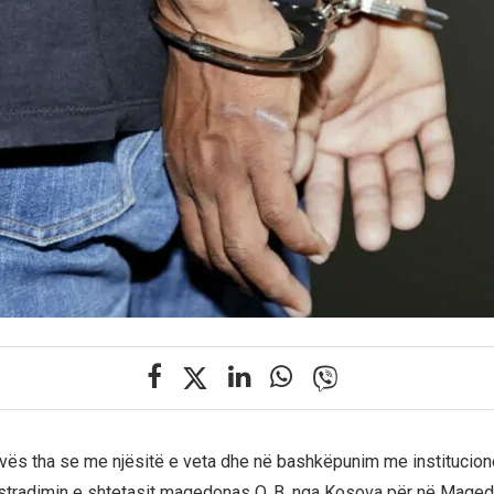
vës tha se me njësitë e veta dhe në bashkëpunim me institucione
stradimin e shtetasit maqedonas O. B. nga Kosova për në Maqedo