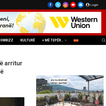
Login
HOWBIZZ
KULTURË
+ MË TEPËR…
ë arritur
të