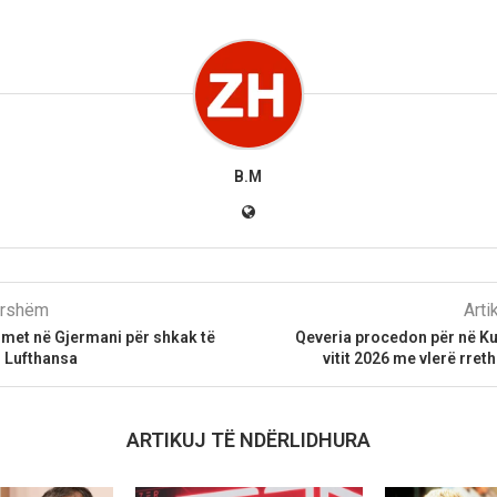
B.M
parshëm
Arti
imet në Gjermani për shkak të
Qeveria procedon për në Ku
s Lufthansa
vitit 2026 me vlerë rret
ARTIKUJ TË NDËRLIDHURA