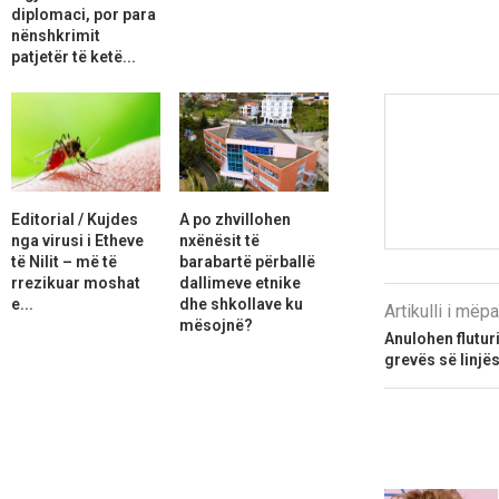
diplomaci, por para
nënshkrimit
patjetër të ketë...
Editorial / Kujdes
A po zhvillohen
nga virusi i Etheve
nxënësit të
të Nilit – më të
barabartë përballë
rrezikuar moshat
dallimeve etnike
e...
dhe shkollave ku
Artikulli i më
mësojnë?
Anulohen flutur
grevës së linjë