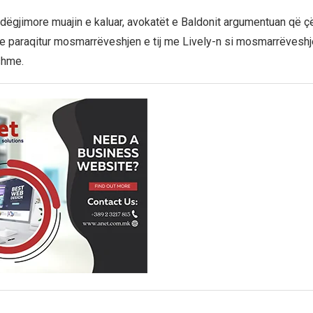
dëgjimore muajin e kaluar, avokatët e Baldonit argumentuan që çë
 e paraqitur mosmarrëveshjen e tij me Lively-n si mosmarrëveshje
jshme.