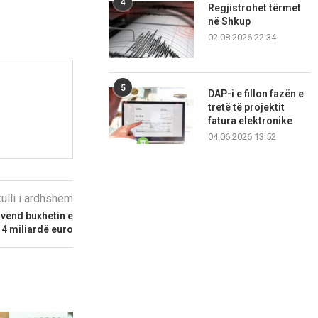
4
Regjistrohet tërmet
në Shkup
02.08.2026 22:34
5
DAP-i e fillon fazën e
tretë të projektit
fatura elektronike
04.06.2026 13:52
kulli i ardhshëm
vend buxhetin e
h 4 miliardë euro