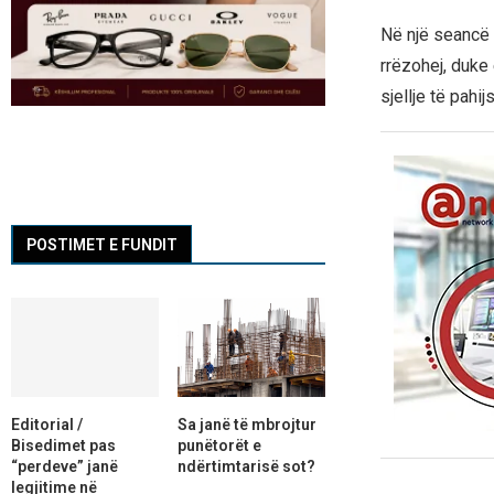
Në një seancë 
rrëzohej, duke
sjellje të pahi
POSTIMET E FUNDIT
Editorial /
Sa janë të mbrojtur
Bisedimet pas
punëtorët e
“perdeve” janë
ndërtimtarisë sot?
legjitime në