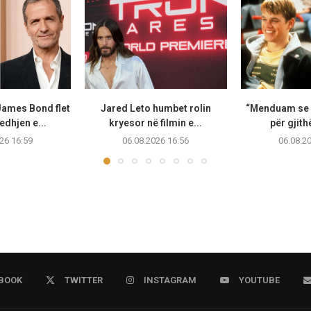
James Bond flet
Jared Leto humbet rolin
“Menduam se i
edhjen e...
kryesor në filmin e...
për gjithë
26 16:59
06.08.2026 16:56
06.08.2
BOOK
TWITTER
INSTAGRAM
YOUTUBE