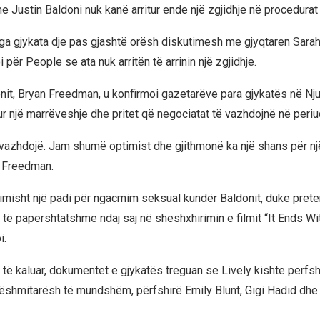
e Justin Baldoni nuk kanë arritur ende një zgjidhje në procedurat e
nga gjykata dje pas gjashtë orësh diskutimesh me gjyqtaren Sarah
 për People se ata nuk arritën të arrinin një zgjidhje.
onit, Bryan Freedman, u konfirmoi gazetarëve para gjykatës në Nj
ur një marrëveshje dhe pritet që negociatat të vazhdojnë në periu
 vazhdojë. Jam shumë optimist dhe gjithmonë ka një shans për një
a Freedman.
illimisht një padi për ngacmim seksual kundër Baldonit, duke prete
të papërshtatshme ndaj saj në sheshxhirimin e filmit “It Ends Wit
i.
it të kaluar, dokumentet e gjykatës treguan se Lively kishte përf
shmitarësh të mundshëm, përfshirë Emily Blunt, Gigi Hadid dhe