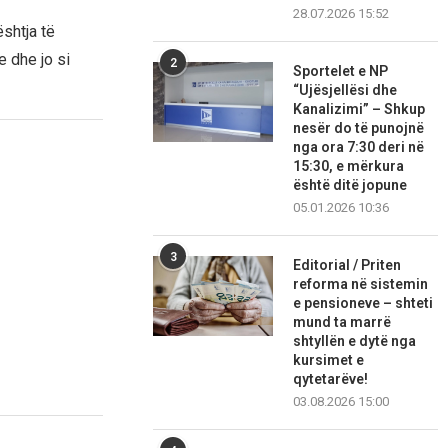
28.07.2026 15:52
shtja të
 dhe jo si
2
Sportelet e NP
“Ujësjellësi dhe
Kanalizimi” – Shkup
nesër do të punojnë
nga ora 7:30 deri në
15:30, e mërkura
është ditë jopune
05.01.2026 10:36
3
Editorial / Priten
reforma në sistemin
e pensioneve – shteti
mund ta marrë
shtyllën e dytë nga
kursimet e
qytetarëve!
03.08.2026 15:00