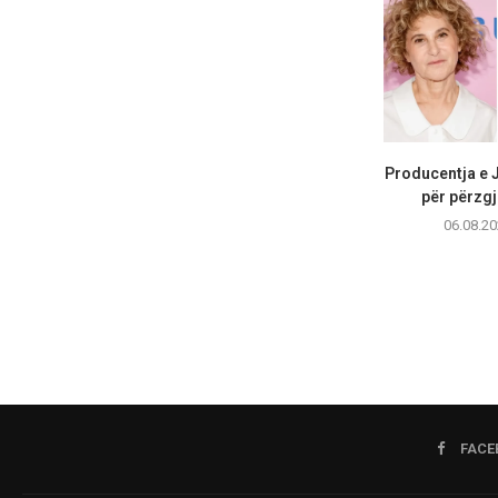
Producentja e 
për përzgj
06.08.20
FACE