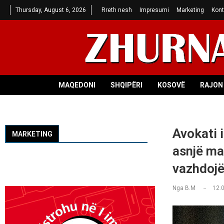
Thursday, August 6, 2026
Rreth nesh
Impresumi
Marketing
Kont
MAQEDONI
SHQIPËRI
KOSOVË
RAJON 
Avokati 
MARKETING
asnjë ma
vazhdoj
Nga
B.M
12.