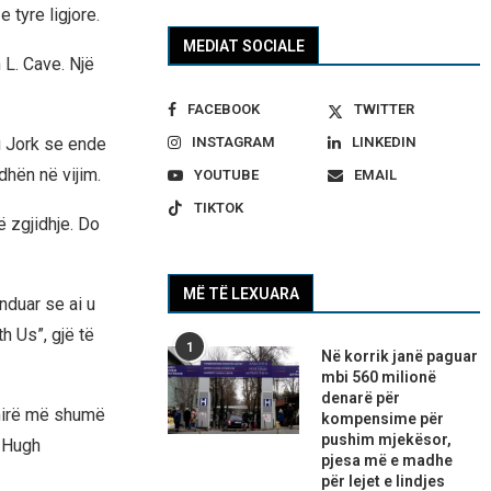
 tyre ligjore.
MEDIAT SOCIALE
 L. Cave. Një
FACEBOOK
TWITTER
INSTAGRAM
LINKEDIN
u Jork se ende
dhën në vijim.
YOUTUBE
EMAIL
TIKTOK
 zgjidhje. Do
MË TË LEXUARA
nduar se ai u
h Us”, gjë të
1
Në korrik janë paguar
mbi 560 milionë
denarë për
shirë më shumë
kompensime për
pushim mjekësor,
 Hugh
pjesa më e madhe
për lejet e lindjes