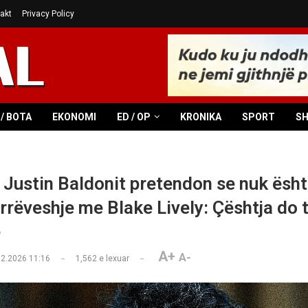
akt
Privacy Policy
/ BOTA
EKONOMI
ED / OP
KRONIKA
SPORT
S
i Justin Baldonit pretendon se nuk ësht
rrëveshje me Blake Lively: Çështja do 
ë
A+
A-
02.2026 11:16
1,562
e lexuar