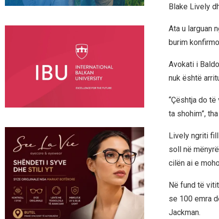
Blake Lively dh
Ata u larguan 
burim konfirmoi
Avokati i Bald
nuk është arrit
“Çështja do të
ta shohim”, th
Lively ngriti f
soll në mënyrë 
cilën ai e moho
Në fund të vit
se 100 emra dë
Jackman.