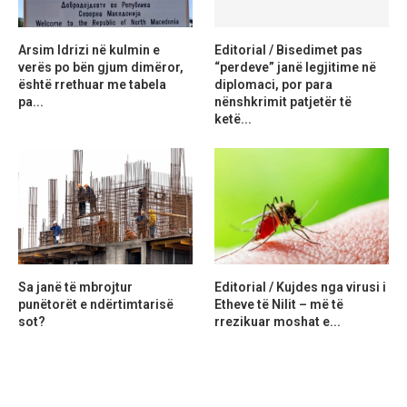
Arsim Idrizi në kulmin e
Editorial / Bisedimet pas
verës po bën gjum dimëror,
“perdeve” janë legjitime në
është rrethuar me tabela
diplomaci, por para
pa...
nënshkrimit patjetër të
ketë...
Sa janë të mbrojtur
Editorial / Kujdes nga virusi i
punëtorët e ndërtimtarisë
Etheve të Nilit – më të
sot?
rrezikuar moshat e...