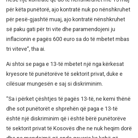
për këta punëtorë, ajo kontratë nuk po nënshkruhet
për pesë-gjashtë muaj, ajo kontratë nënshkruhet
së paku gati për tri vite dhe paramendojeni ju
inflacionin e pagës 600 euro sa do të mbetet mbas
tri viteve”, tha ai.
Ai shtoi se paga e 13-të mbetet një nga kërkesat
kryesore të punëtorëve të sektorit privat, duke e
cilësuar mungesën e saj si diskriminim.
“Sa i përket çështjes të pagës 13-të, ne kemi thënë
dhe sot punëtorët e shprehën që paga e 13-të
është një diskriminim që i është bërë punëtorëve
të sektorit privat të Kosovës dhe ne nuk heqim dorë