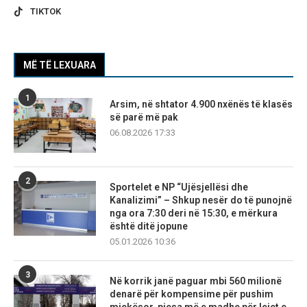
TIKTOK
MË TË LEXUARA
1
Arsim, në shtator 4.900 nxënës të klasës
së parë më pak
06.08.2026 17:33
2
Sportelet e NP “Ujësjellësi dhe
Kanalizimi” – Shkup nesër do të punojnë
nga ora 7:30 deri në 15:30, e mërkura
është ditë jopune
05.01.2026 10:36
3
Në korrik janë paguar mbi 560 milionë
denarë për kompensime për pushim
mjekësor, pjesa më e madhe për lejet e