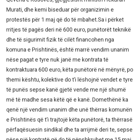
Murati, dhe kemi biseduar për organizimin e
protestës për 1 maj që do të mbahet.Sa i përket
rritjes të pagës deri në 600 euro, punëtorët teknikë
dhe të sigurimit fizik të cilët financohen nga
komuna e Prishtinës, është marrë vendim unanim
nëse pagat e tyre nuk janë me kontrata të
kontraktuara 600 euro, këta punëtorë në mënyrë, po
themi kështu, kolektive do t’i lëshojnë vendet e tyre
të punës sepse kanë gjetë vende me një shumë
më të madhe sesa këtë që e kanë. Domethënë ka
qenë një vendim unanim dhe unë thërras komunën
e Prishtinës që t’i trajtojë këta punëtorë, ta thërrasë
përfaqësuesin sindikal dhe ta arrijmë deri te, sepse
nëse një kontratë që do të nënshkruhet me 15 maj