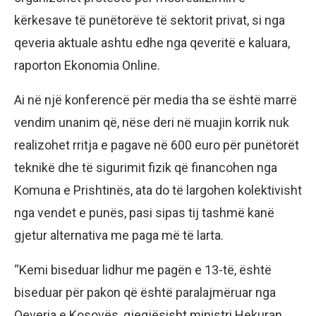
kërkesave të punëtorëve të sektorit privat, si nga
qeveria aktuale ashtu edhe nga qeveritë e kaluara,
raporton Ekonomia Online.
Ai në një konferencë për media tha se është marrë
vendim unanim që, nëse deri në muajin korrik nuk
realizohet rritja e pagave në 600 euro për punëtorët
teknikë dhe të sigurimit fizik që financohen nga
Komuna e Prishtinës, ata do të largohen kolektivisht
nga vendet e punës, pasi sipas tij tashmë kanë
gjetur alternativa me paga më të larta.
“Kemi biseduar lidhur me pagën e 13-të, është
biseduar për pakon që është paralajmëruar nga
Qeveria e Kosovës, gjegjësisht ministri Hekuran