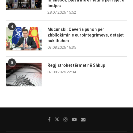
lindjes
28.07.2026 15:52
4
Mucunski: Qeveria punon për
zhbllokimin e eurointegrimeve, detajet
nuk thuhen
03.08.2026 16:35
5
Regjistrohet tërmet në Shkup
02.08.2026 22:34