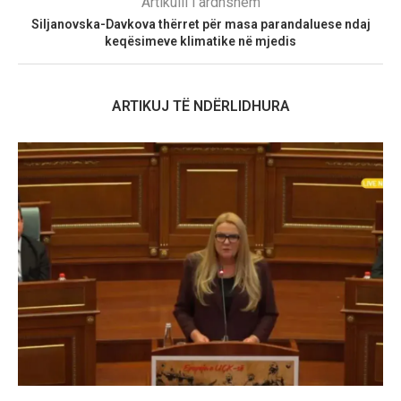
Artikulli i ardhshëm
Siljanovska-Davkova thërret për masa parandaluese ndaj
keqësimeve klimatike në mjedis
ARTIKUJ TË NDËRLIDHURA