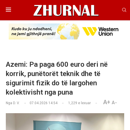
Azemi: Pa paga 600 euro deri në
korrik, punëtorët teknik dhe të
sigurimit fizik do të largohen
kolektivisht nga puna
A+
A-
Nga
D. V.
07.04.2026 14:54
1,229
e lexuar