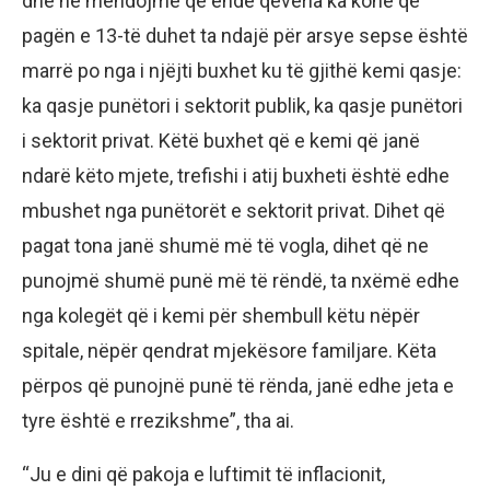
dhe ne mendojmë që ende qeveria ka kohë që
pagën e 13-të duhet ta ndajë për arsye sepse është
marrë po nga i njëjti buxhet ku të gjithë kemi qasje:
ka qasje punëtori i sektorit publik, ka qasje punëtori
i sektorit privat. Këtë buxhet që e kemi që janë
ndarë këto mjete, trefishi i atij buxheti është edhe
mbushet nga punëtorët e sektorit privat. Dihet që
pagat tona janë shumë më të vogla, dihet që ne
punojmë shumë punë më të rëndë, ta nxëmë edhe
nga kolegët që i kemi për shembull këtu nëpër
spitale, nëpër qendrat mjekësore familjare. Këta
përpos që punojnë punë të rënda, janë edhe jeta e
tyre është e rrezikshme”, tha ai.
“Ju e dini që pakoja e luftimit të inflacionit,