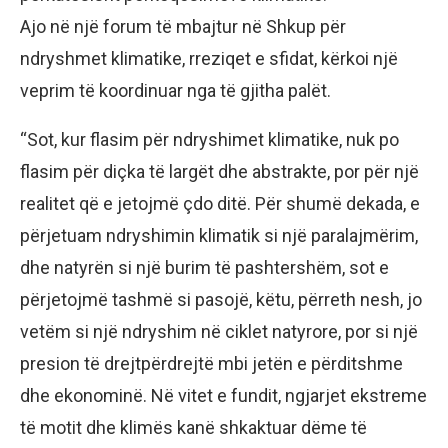
Ajo në një forum të mbajtur në Shkup për
ndryshmet klimatike, rreziqet e sfidat, kërkoi një
veprim të koordinuar nga të gjitha palët.
“Sot, kur flasim për ndryshimet klimatike, nuk po
flasim për diçka të largët dhe abstrakte, por për një
realitet që e jetojmë çdo ditë. Për shumë dekada, e
përjetuam ndryshimin klimatik si një paralajmërim,
dhe natyrën si një burim të pashtershëm, sot e
përjetojmë tashmë si pasojë, këtu, përreth nesh, jo
vetëm si një ndryshim në ciklet natyrore, por si një
presion të drejtpërdrejtë mbi jetën e përditshme
dhe ekonominë. Në vitet e fundit, ngjarjet ekstreme
të motit dhe klimës kanë shkaktuar dëme të