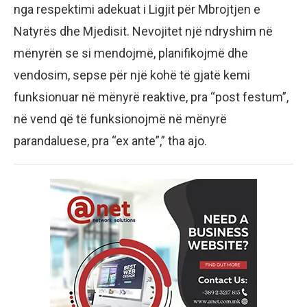
nga respektimi adekuat i Ligjit për Mbrojtjen e
Natyrës dhe Mjedisit. Nevojitet një ndryshim në
mënyrën se si mendojmë, planifikojmë dhe
vendosim, sepse për një kohë të gjatë kemi
funksionuar në mënyrë reaktive, pra “post festum”,
në vend që të funksionojmë në mënyrë
parandaluese, pra “ex ante”,” tha ajo.