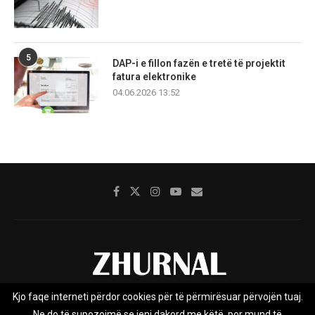
5
DAP-i e fillon fazën e tretë të projektit
fatura elektronike
04.06.2026 13:52
Kjo faqe interneti përdor cookies për të përmirësuar përvojën tuaj.
Rreth nesh
Impresumi
Marketing
Kontakt
Ne do të supozojmë se jeni dakord me këtë, por mund të