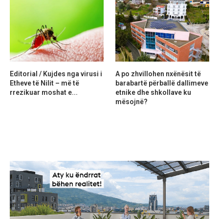
Editorial / Kujdes nga virusi i
A po zhvillohen nxënësit të
Etheve të Nilit – më të
barabartë përballë dallimeve
rrezikuar moshat e...
etnike dhe shkollave ku
mësojnë?