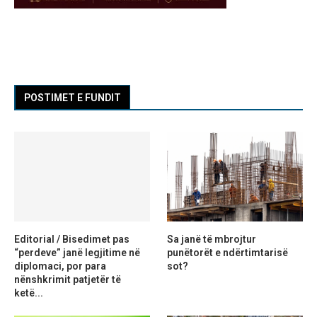
POSTIMET E FUNDIT
Editorial / Bisedimet pas
Sa janë të mbrojtur
“perdeve” janë legjitime në
punëtorët e ndërtimtarisë
diplomaci, por para
sot?
nënshkrimit patjetër të
ketë...