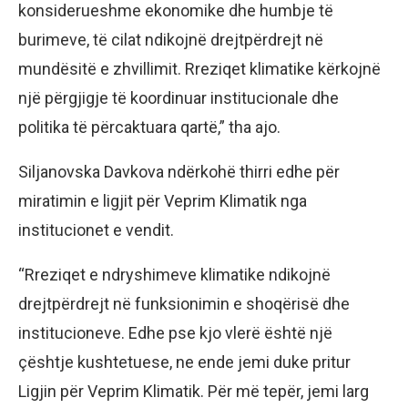
konsiderueshme ekonomike dhe humbje të
burimeve, të cilat ndikojnë drejtpërdrejt në
mundësitë e zhvillimit. Rreziqet klimatike kërkojnë
një përgjigje të koordinuar institucionale dhe
politika të përcaktuara qartë,” tha ajo.
Siljanovska Davkova ndërkohë thirri edhe për
miratimin e ligjit për Veprim Klimatik nga
institucionet e vendit.
“Rreziqet e ndryshimeve klimatike ndikojnë
drejtpërdrejt në funksionimin e shoqërisë dhe
institucioneve. Edhe pse kjo vlerë është një
çështje kushtetuese, ne ende jemi duke pritur
Ligjin për Veprim Klimatik. Për më tepër, jemi larg