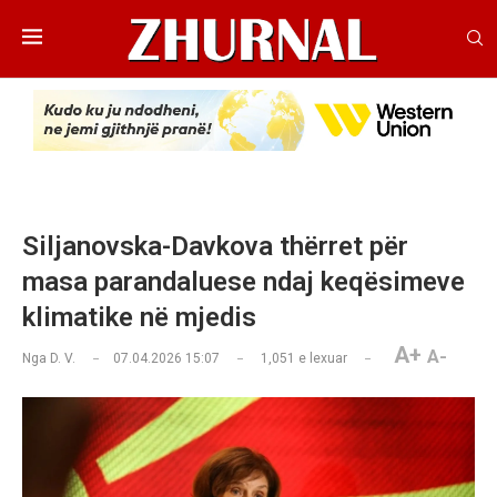
Siljanovska-Davkova thërret për
masa parandaluese ndaj keqësimeve
klimatike në mjedis
A+
A-
Nga
D. V.
07.04.2026 15:07
1,051
e lexuar