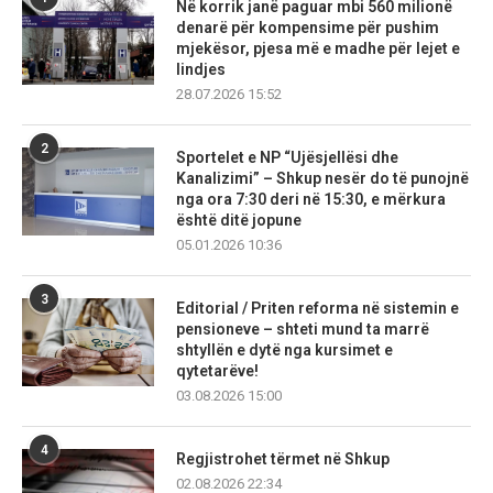
Në korrik janë paguar mbi 560 milionë
denarë për kompensime për pushim
mjekësor, pjesa më e madhe për lejet e
lindjes
28.07.2026 15:52
2
Sportelet e NP “Ujësjellësi dhe
Kanalizimi” – Shkup nesër do të punojnë
nga ora 7:30 deri në 15:30, e mërkura
është ditë jopune
05.01.2026 10:36
3
Editorial / Priten reforma në sistemin e
pensioneve – shteti mund ta marrë
shtyllën e dytë nga kursimet e
qytetarëve!
03.08.2026 15:00
4
Regjistrohet tërmet në Shkup
02.08.2026 22:34