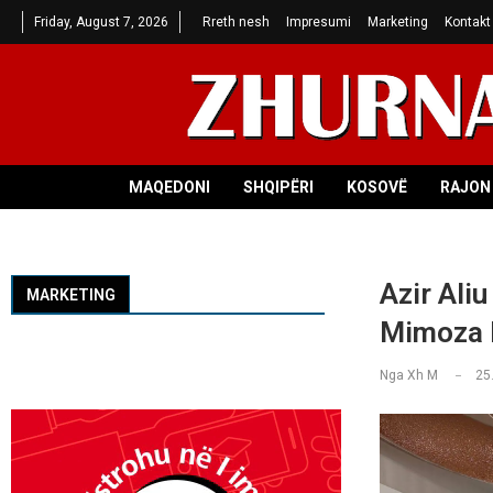
Friday, August 7, 2026
Rreth nesh
Impresumi
Marketing
Kontakt
MAQEDONI
SHQIPËRI
KOSOVË
RAJON 
Azir Ali
MARKETING
Mimoza M
Nga
Xh M
25