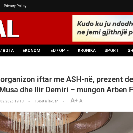
Privacy Policy
/ BOTA
EKONOMI
ED / OP
KRONIKA
SPORT
S
u organizon iftar me ASH-në, prezent d
usa dhe Ilir Demiri – mungon Arben F
A+
A-
.02.2026 19:13
1,468
e lexuar