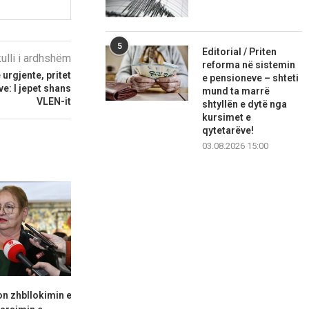
5
Editorial / Priten
kulli i ardhshëm
reforma në sistemin
urgjente, pritet
e pensioneve – shteti
ve: I jepet shans
mund ta marrë
VLEN-it
shtyllën e dytë nga
kursimet e
qytetarëve!
03.08.2026 15:00
n zhbllokimin e
Fajin po e kërkojnë në vendin e
LSDM akuzon 