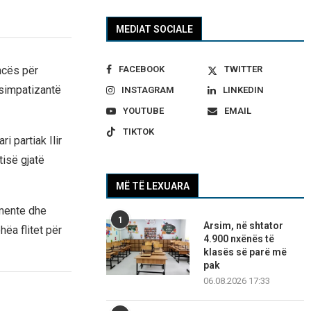
MEDIAT SOCIALE
FACEBOOK
TWITTER
ncës për
 simpatizantë
INSTAGRAM
LINKEDIN
YOUTUBE
EMAIL
TIKTOK
 partiak Ilir
isë gjatë
MË TË LEXUARA
omente dhe
1
Arsim, në shtator
ëa flitet për
4.900 nxënës të
klasës së parë më
pak
06.08.2026 17:33