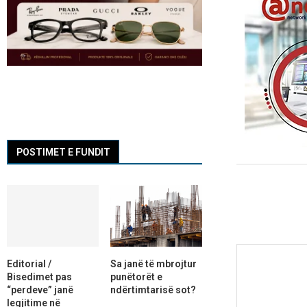
POSTIMET E FUNDIT
Editorial /
Sa janë të mbrojtur
Bisedimet pas
punëtorët e
“perdeve” janë
ndërtimtarisë sot?
legjitime në