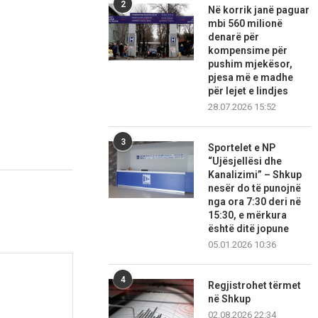
2
Në korrik janë paguar
mbi 560 milionë
denarë për
kompensime për
pushim mjekësor,
pjesa më e madhe
për lejet e lindjes
28.07.2026 15:52
3
Sportelet e NP
“Ujësjellësi dhe
Kanalizimi” – Shkup
nesër do të punojnë
nga ora 7:30 deri në
15:30, e mërkura
është ditë jopune
05.01.2026 10:36
4
Regjistrohet tërmet
në Shkup
02.08.2026 22:34