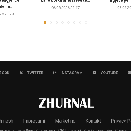
teligjencën
kanë borxh anëtarëve të...
ligjeve për
ale në...
06.08.2026 23:17
06.08.2
26 23:20
BOOK
TWITTER
INSTAGRAM
YOUTUBE
h nesh
Impresumi
Marketing
Kontakt
Privacy P
ve e pavarur, e themeluar në vitin 2009, që e mbulon Maqedoninë, Kosovën,