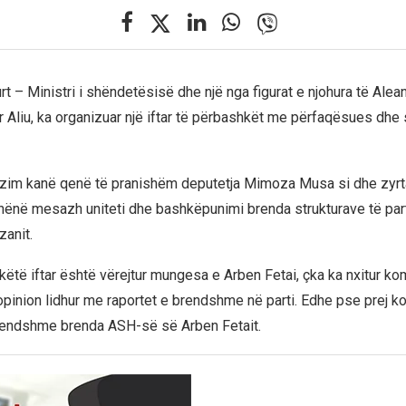
t – Ministri i shëndetësisë dhe një nga figurat e njohura të Alea
ir Aliu, ka organizuar një iftar të përbashkët me përfaqësues dhe
zim kanë qenë të pranishëm deputetja Mimoza Musa si dhe zyrtari
hënë mesazh uniteti dhe bashkëpunimi brenda strukturave të part
zanit.
 këtë iftar është vërejtur mungesa e Arben Fetai, çka ka nxitur k
pinion lidhur me raportet e brendshme në parti. Edhe pse prej koh
rendshme brenda ASH-së së Arben Fetait.