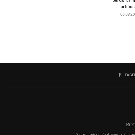
përdorur in
artifici
06.08.20
FACE
Rret
Zhurnal.mk është Agjenci e Lajme