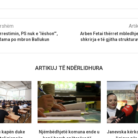
parshëm
Arti
restimin, PS nuk e ‘lëshon’”,
Arben Fetai thërret mbledhje 
 Rama po mbron Ballukun
shkrirja e të gjitha struktura
ARTIKUJ TË NDËRLIDHURA
u kapën duke
Njëmbëdhjetë komuna ende u
Janevska kërko