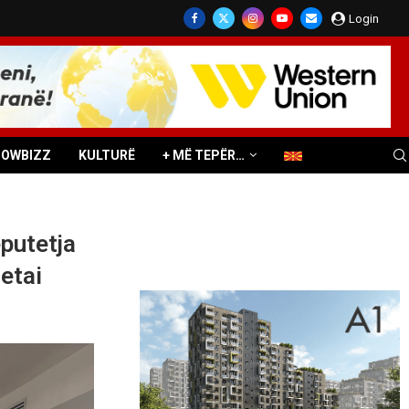
Login
HOWBIZZ
KULTURË
+ MË TEPËR…
eputetja
etai