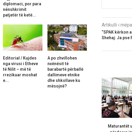
diplomaci, por para
nënshkrimit
patjetër të ketë...
Artikulli i më
“SPAK kërkon ar
Shehaj: Ja pse
Editorial / Kujdes
A po zhvillohen
nga virusi i Etheve
nxënësit të
të Nilit – më të
barabartë përballë
rrezikuar moshat
dallimeve etnike
e...
dhe shkollave ku
mësojnë?
Maturantët 