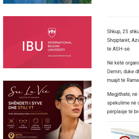
Shkup, 25 shkur
Shqiptarët, Az
të ASH-së.
Në këtë organi
Demiri, duke d
muajit të Rama
Megjithatë, në
spekulime në o
përplasje të b