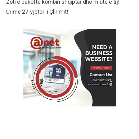
Zoti e bekoftë kombin shqiptar dhe miqtë e tij!
Urime 27-vjetori i Çlirimit!