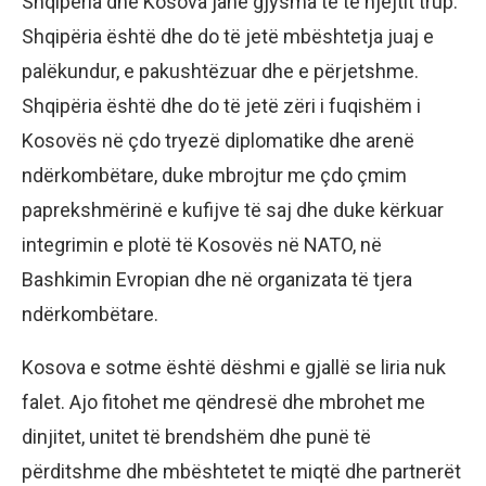
Shqipëria dhe Kosova janë gjysma të të njëjtit trup.
Shqipëria është dhe do të jetë mbështetja juaj e
palëkundur, e pakushtëzuar dhe e përjetshme.
Shqipëria është dhe do të jetë zëri i fuqishëm i
Kosovës në çdo tryezë diplomatike dhe arenë
ndërkombëtare, duke mbrojtur me çdo çmim
paprekshmërinë e kufijve të saj dhe duke kërkuar
integrimin e plotë të Kosovës në NATO, në
Bashkimin Evropian dhe në organizata të tjera
ndërkombëtare.
Kosova e sotme është dëshmi e gjallë se liria nuk
falet. Ajo fitohet me qëndresë dhe mbrohet me
dinjitet, unitet të brendshëm dhe punë të
përditshme dhe mbështetet te miqtë dhe partnerët