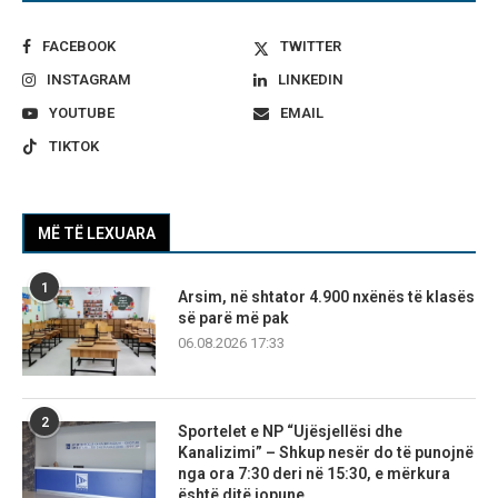
FACEBOOK
TWITTER
INSTAGRAM
LINKEDIN
YOUTUBE
EMAIL
TIKTOK
MË TË LEXUARA
1
Arsim, në shtator 4.900 nxënës të klasës
së parë më pak
06.08.2026 17:33
2
Sportelet e NP “Ujësjellësi dhe
Kanalizimi” – Shkup nesër do të punojnë
nga ora 7:30 deri në 15:30, e mërkura
është ditë jopune