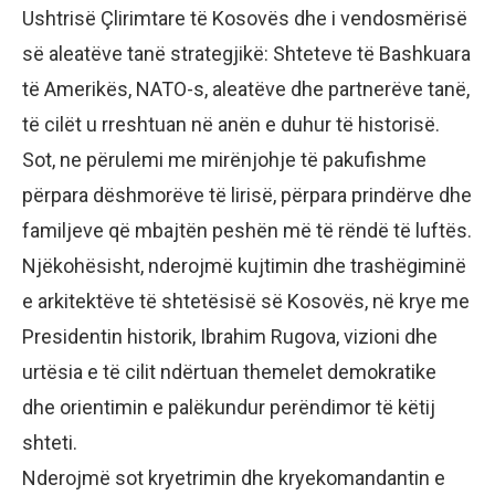
Ushtrisë Çlirimtare të Kosovës dhe i vendosmërisë
së aleatëve tanë strategjikë: Shteteve të Bashkuara
të Amerikës, NATO-s, aleatëve dhe partnerëve tanë,
të cilët u rreshtuan në anën e duhur të historisë.
Sot, ne përulemi me mirënjohje të pakufishme
përpara dëshmorëve të lirisë, përpara prindërve dhe
familjeve që mbajtën peshën më të rëndë të luftës.
Njëkohësisht, nderojmë kujtimin dhe trashëgiminë
e arkitektëve të shtetësisë së Kosovës, në krye me
Presidentin historik, Ibrahim Rugova, vizioni dhe
urtësia e të cilit ndërtuan themelet demokratike
dhe orientimin e palëkundur perëndimor të këtij
shteti.
Nderojmë sot kryetrimin dhe kryekomandantin e