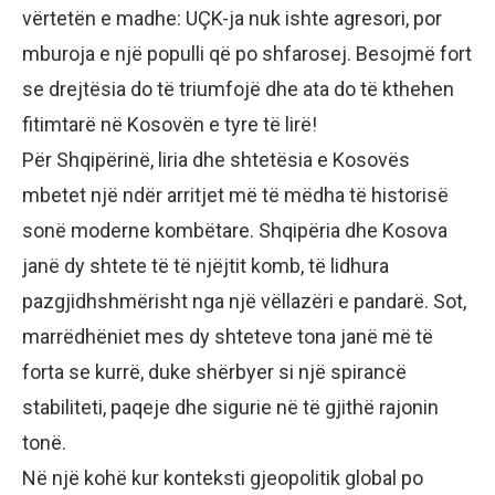
vërtetën e madhe: UÇK-ja nuk ishte agresori, por
mburoja e një populli që po shfarosej. Besojmë fort
se drejtësia do të triumfojë dhe ata do të kthehen
fitimtarë në Kosovën e tyre të lirë!
Për Shqipërinë, liria dhe shtetësia e Kosovës
mbetet një ndër arritjet më të mëdha të historisë
sonë moderne kombëtare. Shqipëria dhe Kosova
janë dy shtete të të njëjtit komb, të lidhura
pazgjidhshmërisht nga një vëllazëri e pandarë. Sot,
marrëdhëniet mes dy shteteve tona janë më të
forta se kurrë, duke shërbyer si një spirancë
stabiliteti, paqeje dhe sigurie në të gjithë rajonin
tonë.
Në një kohë kur konteksti gjeopolitik global po