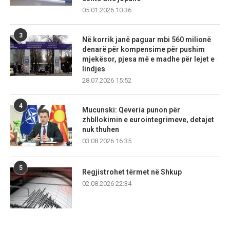
05.01.2026 10:36
3
Në korrik janë paguar mbi 560 milionë
denarë për kompensime për pushim
mjekësor, pjesa më e madhe për lejet e
lindjes
28.07.2026 15:52
4
Mucunski: Qeveria punon për
zhbllokimin e eurointegrimeve, detajet
nuk thuhen
03.08.2026 16:35
5
Regjistrohet tërmet në Shkup
02.08.2026 22:34