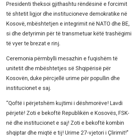
Presidenti theksoi gjithashtu rëndësinë e forcimit
të shtetit ligjor dhe institucioneve demokratike në
Kosovë, mbështetjen e integrimit në NATO dhe BE,
si dhe detyrimin për të transmetuar këtë trashëgimi
të vyer te brezat e rinj.
Ceremonia përmbylli mesazhin e fuqishëm të
unitetit dhe mbështetjes së Shqipërisë për
Kosovën, duke përcjellë urime për popullin dhe
institucionet e saj.
“Qoftë i përjetshëm kujtimi i dëshmorëve! Lavdi
përjetë! Zoti e bekoftë Republikën e Kosovës, FSK-
në dhe institucionet e saj! Zoti e bekoftë kombin
shqiptar dhe miqtë e tij! Urime 27-vjetori i Çlirimit!”