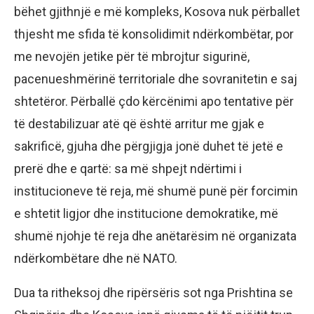
bëhet gjithnjë e më kompleks, Kosova nuk përballet
thjesht me sfida të konsolidimit ndërkombëtar, por
me nevojën jetike për të mbrojtur sigurinë,
pacenueshmërinë territoriale dhe sovranitetin e saj
shtetëror. Përballë çdo kërcënimi apo tentative për
të destabilizuar atë që është arritur me gjak e
sakrificë, gjuha dhe përgjigja jonë duhet të jetë e
prerë dhe e qartë: sa më shpejt ndërtimi i
institucioneve të reja, më shumë punë për forcimin
e shtetit ligjor dhe institucione demokratike, më
shumë njohje të reja dhe anëtarësim në organizata
ndërkombëtare dhe në NATO.
Dua ta ritheksoj dhe ripërsëris sot nga Prishtina se