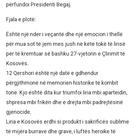
përfundoi Presidenti Begaj.
Fjala e plotë:
Është një nder i veçantë dhe një emocion i thellë
për mua sot të jem mes jush në këtë tokë të lirisë
për të kremtuar së bashku 27-vjetorin e Çlirimit të
Kosovës.
12 Qershori është një datë e gdhendur
përgjithmonë në memorien historike të kombit
tonë. Kjo është dita kur triumfoi liria mbi aparteidin,
shpresa mbi frikën dhe e drejta mbi padrejtësinë
gjenocide.
Liria e Kosovës erdhi si produkt i sakrificës sublime
të mijëra burrave dhe grave, i luftës heroike të