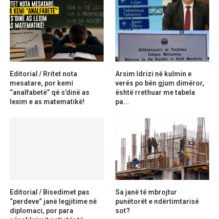
Editorial / Rritet nota
Arsim Idrizi në kulmin e
mesatare, por kemi
verës po bën gjum dimëror,
“analfabetë” që s’dinë as
është rrethuar me tabela
lexim e as matematikë!
pa...
Editorial / Bisedimet pas
Sa janë të mbrojtur
“perdeve” janë legjitime në
punëtorët e ndërtimtarisë
diplomaci, por para
sot?