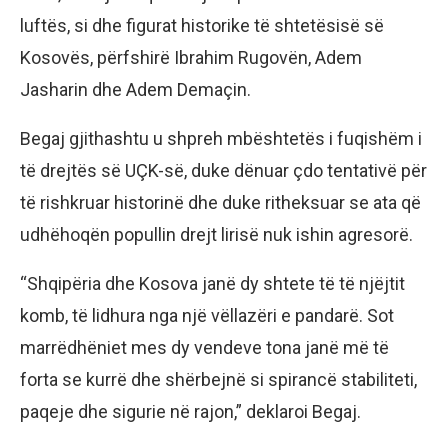
luftës, si dhe figurat historike të shtetësisë së
Kosovës, përfshirë Ibrahim Rugovën, Adem
Jasharin dhe Adem Demaçin.
Begaj gjithashtu u shpreh mbështetës i fuqishëm i
të drejtës së UÇK-së, duke dënuar çdo tentativë për
të rishkruar historinë dhe duke ritheksuar se ata që
udhëhoqën popullin drejt lirisë nuk ishin agresorë.
“Shqipëria dhe Kosova janë dy shtete të të njëjtit
komb, të lidhura nga një vëllazëri e pandarë. Sot
marrëdhëniet mes dy vendeve tona janë më të
forta se kurrë dhe shërbejnë si spirancë stabiliteti,
paqeje dhe sigurie në rajon,” deklaroi Begaj.