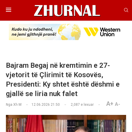
Bajram Begaj në kremtimin e 27-
vjetorit të Çlirimit të Kosovës,
Presidenti: Ky shtet është dëshmi e
gjallë se liria nuk falet
A+
A-
Nga
Xh M
12.06.2026 21:50
2,087
e lexuar