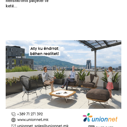
nënshkrimit patjetër të
ketë...