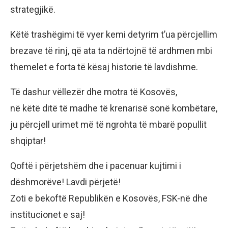
strategjikë.
Këtë trashëgimi të vyer kemi detyrim t’ua përcjellim
brezave të rinj, që ata ta ndërtojnë të ardhmen mbi
themelet e forta të kësaj historie të lavdishme.
Të dashur vëllezër dhe motra të Kosovës,
në këtë ditë të madhe të krenarisë sonë kombëtare,
ju përcjell urimet më të ngrohta të mbarë popullit
shqiptar!
Qoftë i përjetshëm dhe i pacenuar kujtimi i
dëshmorëve! Lavdi përjetë!
Zoti e bekoftë Republikën e Kosovës, FSK-në dhe
institucionet e saj!