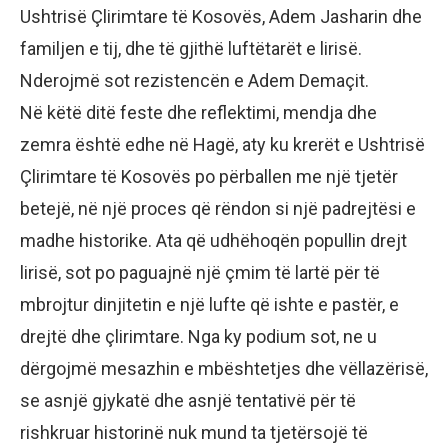
Ushtrisë Çlirimtare të Kosovës, Adem Jasharin dhe
familjen e tij, dhe të gjithë luftëtarët e lirisë.
Nderojmë sot rezistencën e Adem Demaçit.
Në këtë ditë feste dhe reflektimi, mendja dhe
zemra është edhe në Hagë, aty ku krerët e Ushtrisë
Çlirimtare të Kosovës po përballen me një tjetër
betejë, në një proces që rëndon si një padrejtësi e
madhe historike. Ata që udhëhoqën popullin drejt
lirisë, sot po paguajnë një çmim të lartë për të
mbrojtur dinjitetin e një lufte që ishte e pastër, e
drejtë dhe çlirimtare. Nga ky podium sot, ne u
dërgojmë mesazhin e mbështetjes dhe vëllazërisë,
se asnjë gjykatë dhe asnjë tentativë për të
rishkruar historinë nuk mund ta tjetërsojë të