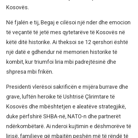
Kosovës.
Në fjalën e tij, Begaj e cilësoi një nder dhe emocion
të veçantë të jetë mes qytetarëve të Kosovës në
këtë ditë historike. Ai theksoi se 12 qershori është
një datë e gdhendur në memorien historike të
kombit, kur triumfoi liria mbi padrejtësinë dhe
shpresa mbi frikën.
Presidenti vlerësoi sakrificën e mijëra burrave dhe
grave, luftën heroike të Ushtrisë Çlirimtare të
Kosovës dhe mbështetjen e aleatëve strategjikë,
duke përfshirë SHBA-në, NATO-n dhe partnerët
ndërkombëtarë. Ai nderoi kujtimin e dëshmorëve të
lirisë, familjeve që mbajtën peshën më të rëndë të