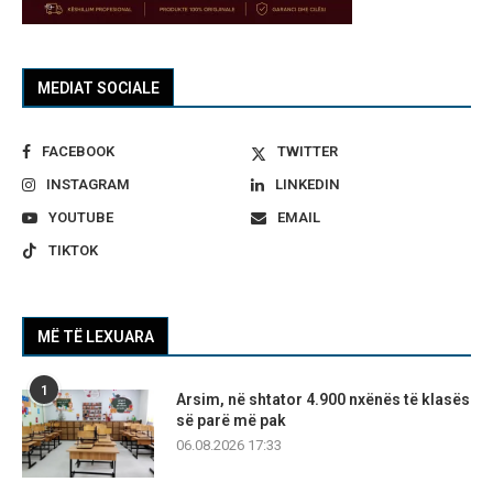
MEDIAT SOCIALE
FACEBOOK
TWITTER
INSTAGRAM
LINKEDIN
YOUTUBE
EMAIL
TIKTOK
MË TË LEXUARA
1
Arsim, në shtator 4.900 nxënës të klasës
së parë më pak
06.08.2026 17:33