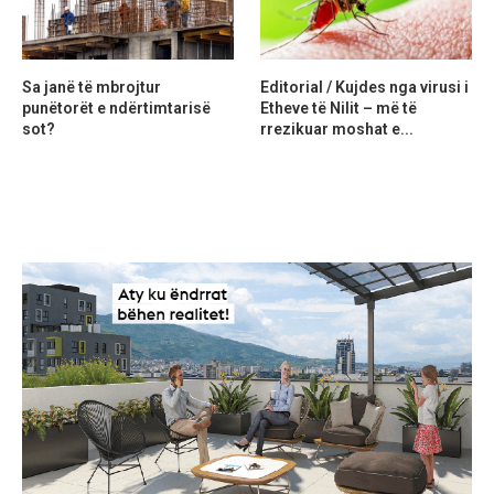
Sa janë të mbrojtur
Editorial / Kujdes nga virusi i
punëtorët e ndërtimtarisë
Etheve të Nilit – më të
sot?
rrezikuar moshat e...