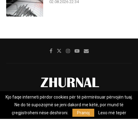
02.08.2026 22:34
Kjo faqe interneti përdor cookies për të përmirësuar përvojën tuaj.
Rreth nesh
Impresumi
Marketing
Kontakt
Ne do të supozojmë se jeni dakord me këtë, por mund të
Privacy Policy
çregjistroheni nëse dëshironi.
Pranoj
Lexo më tepër
Zhurnal.mk është Agjenci e Lajmeve e pavarur, e themeluar në vitin
2009, që e mbulon Maqedoninë, Kosovën, Shqipërinë edhe lajmet
nga bota.