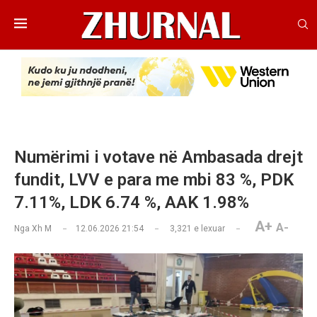
Numërimi i votave në Ambasada drejt
fundit, LVV e para me mbi 83 %, PDK
7.11%, LDK 6.74 %, AAK 1.98%
A+
A-
Nga
Xh M
12.06.2026 21:54
3,321
e lexuar