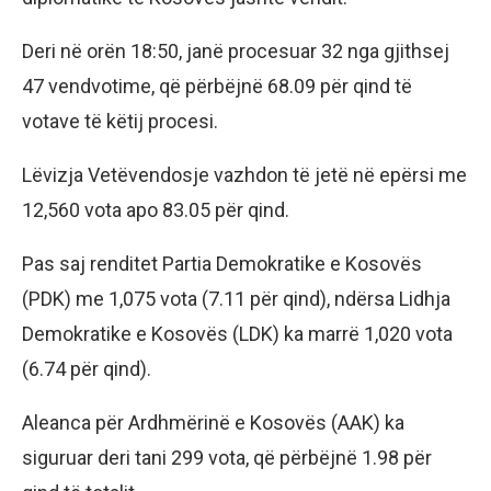
Deri në orën 18:50, janë procesuar 32 nga gjithsej
47 vendvotime, që përbëjnë 68.09 për qind të
votave të këtij procesi.
Lëvizja Vetëvendosje vazhdon të jetë në epërsi me
12,560 vota apo 83.05 për qind.
Pas saj renditet Partia Demokratike e Kosovës
(PDK) me 1,075 vota (7.11 për qind), ndërsa Lidhja
Demokratike e Kosovës (LDK) ka marrë 1,020 vota
(6.74 për qind).
Aleanca për Ardhmërinë e Kosovës (AAK) ka
siguruar deri tani 299 vota, që përbëjnë 1.98 për