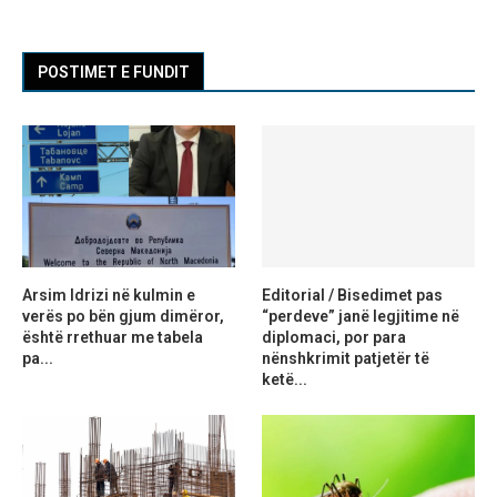
POSTIMET E FUNDIT
Arsim Idrizi në kulmin e
Editorial / Bisedimet pas
verës po bën gjum dimëror,
“perdeve” janë legjitime në
është rrethuar me tabela
diplomaci, por para
pa...
nënshkrimit patjetër të
ketë...