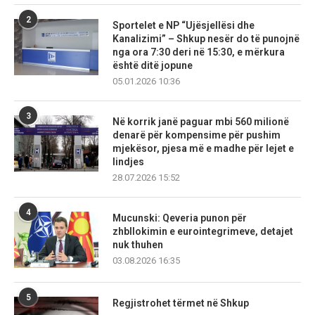
2
Sportelet e NP “Ujësjellësi dhe
Kanalizimi” – Shkup nesër do të punojnë
nga ora 7:30 deri në 15:30, e mërkura
është ditë jopune
05.01.2026 10:36
3
Në korrik janë paguar mbi 560 milionë
denarë për kompensime për pushim
mjekësor, pjesa më e madhe për lejet e
lindjes
28.07.2026 15:52
4
Mucunski: Qeveria punon për
zhbllokimin e eurointegrimeve, detajet
nuk thuhen
03.08.2026 16:35
5
Regjistrohet tërmet në Shkup