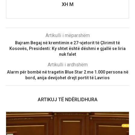
XH M
Artikulli i mëparshëm
Bajram Begaj në kremtimin e 27-vjetorit të Çlirimit të
Kosovës, Presidenti: Ky shtet është dëshmi e gjallë se liria
nuk falet
Artikulli i ardhshëm
Alarm për bombë në tragetin Blue Star 2 me 1.000 persona në
bord, anija devijohet drejt portit të Lavrios
ARTIKUJ TË NDËRLIDHURA