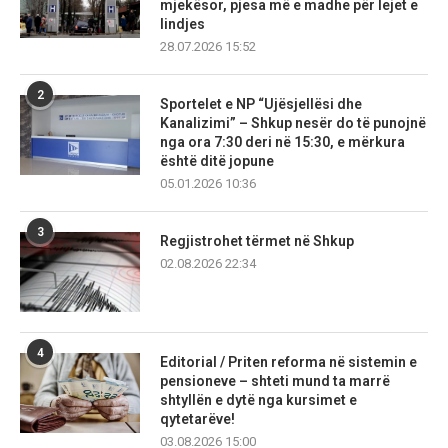
mjekësor, pjesa më e madhe për lejet e
lindjes
28.07.2026 15:52
2
Sportelet e NP “Ujësjellësi dhe
Kanalizimi” – Shkup nesër do të punojnë
nga ora 7:30 deri në 15:30, e mërkura
është ditë jopune
05.01.2026 10:36
3
Regjistrohet tërmet në Shkup
02.08.2026 22:34
4
Editorial / Priten reforma në sistemin e
pensioneve – shteti mund ta marrë
shtyllën e dytë nga kursimet e
qytetarëve!
03.08.2026 15:00