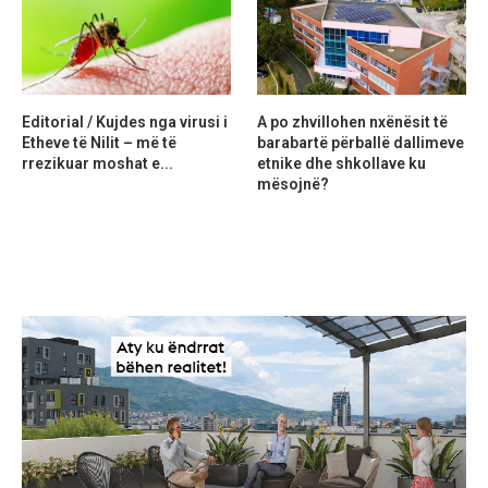
Editorial / Kujdes nga virusi i
A po zhvillohen nxënësit të
Etheve të Nilit – më të
barabartë përballë dallimeve
rrezikuar moshat e...
etnike dhe shkollave ku
mësojnë?