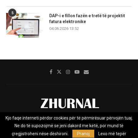
5
DAP-i e fillon fazën e tretë të projektit
fatura elektronike
04.06.2026 13:52
Kjo faqe interneti përdor cookies për të përmirësuar përvojën tuaj.
Rreth nesh
Impresumi
Marketing
Kontakt
Ne do të supozojmë se jeni dakord me këtë, por mund të
Privacy Policy
çregjistroheni nëse dëshironi.
Pranoj
Lexo më tepër