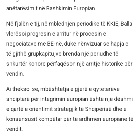
anëtarësimit në Bashkimin Europian.
Në fjalën e tij, në mbledhjen periodike të KKIE, Balla
vlerësoi progresin e arritur në procesin e
negociatave me BE-në, duke nënvizuar se hapja e
të gjithë grupkapitujve brenda një periudhe të
shkurtër kohore përfaqëson një arritje historike për
vendin.
Ai theksoi se, mbështetja e gjerë e qytetarëve
shqiptarë për integrimin europian është një dëshmi
e qartë e orientimit strategjik të Shqipërisë dhe e
konsensusit kombëtar për të ardhmen europiane të
vendit.