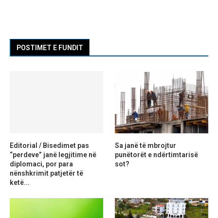
POSTIMET E FUNDIT
Editorial / Bisedimet pas
Sa janë të mbrojtur
“perdeve” janë legjitime në
punëtorët e ndërtimtarisë
diplomaci, por para
sot?
nënshkrimit patjetër të
ketë...