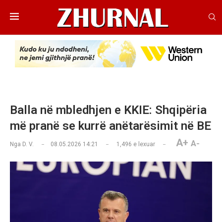
Balla në mbledhjen e KKIE: Shqipëria
më pranë se kurrë anëtarësimit në BE
A+
A-
Nga
D. V.
08.05.2026 14:21
1,496
e lexuar