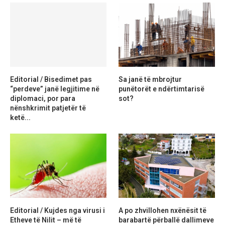
Editorial / Bisedimet pas
Sa janë të mbrojtur
“perdeve” janë legjitime në
punëtorët e ndërtimtarisë
diplomaci, por para
sot?
nënshkrimit patjetër të
ketë...
Editorial / Kujdes nga virusi i
A po zhvillohen nxënësit të
Etheve të Nilit – më të
barabartë përballë dallimeve