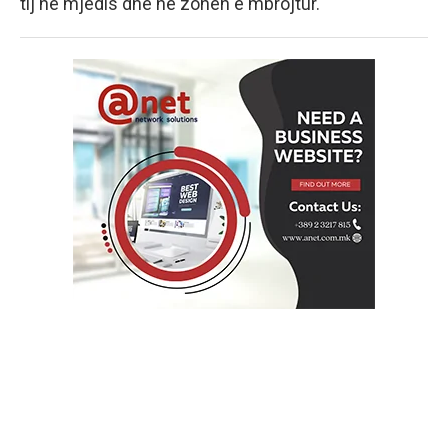
tij në mjedis dhe në zonën e mbrojtur.