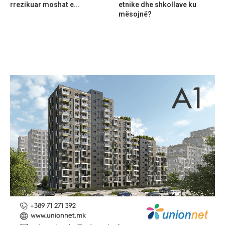
rrezikuar moshat e...
etnike dhe shkollave ku
mësojnë?