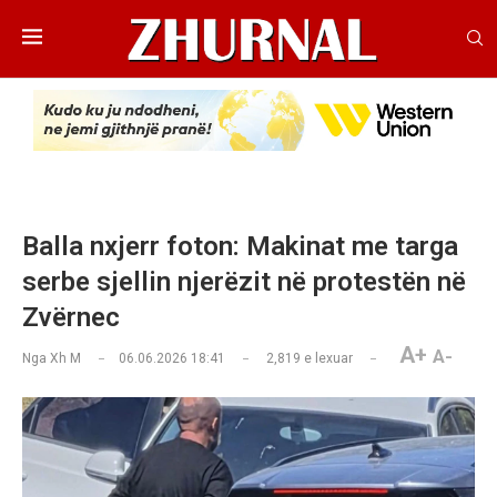
Balla nxjerr foton: Makinat me targa
serbe sjellin njerëzit në protestën në
Zvërnec
A+
A-
Nga
Xh M
06.06.2026 18:41
2,819
e lexuar