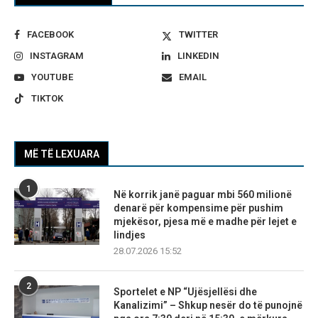
FACEBOOK
TWITTER
INSTAGRAM
LINKEDIN
YOUTUBE
EMAIL
TIKTOK
MË TË LEXUARA
1
Në korrik janë paguar mbi 560 milionë
denarë për kompensime për pushim
mjekësor, pjesa më e madhe për lejet e
lindjes
28.07.2026 15:52
2
Sportelet e NP “Ujësjellësi dhe
Kanalizimi” – Shkup nesër do të punojnë