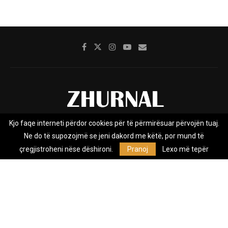
Kjo faqe interneti përdor cookies për të përmirësuar përvojën tuaj.
Rreth nesh
Impresumi
Marketing
Kontakt
Ne do të supozojmë se jeni dakord me këtë, por mund të
Privacy Policy
çregjistroheni nëse dëshironi.
Pranoj
Lexo më tepër
Zhurnal.mk është Agjenci e Lajmeve e pavarur, e themeluar në vitin
2009, që e mbulon Maqedoninë, Kosovën, Shqipërinë edhe lajmet
nga bota.
@2026 - All Right Reserved. Designed and Developed by
Anet.Com.Mk