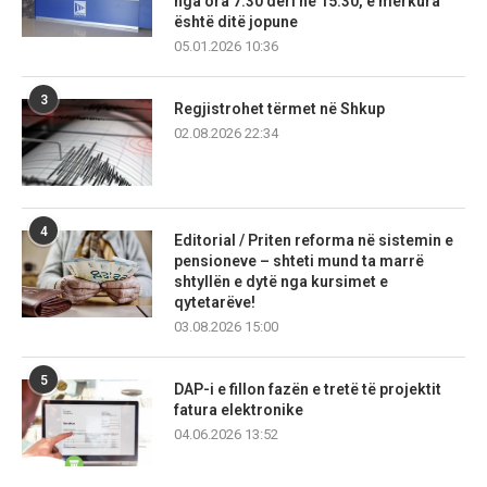
nga ora 7:30 deri në 15:30, e mërkura
është ditë jopune
05.01.2026 10:36
3
Regjistrohet tërmet në Shkup
02.08.2026 22:34
4
Editorial / Priten reforma në sistemin e
pensioneve – shteti mund ta marrë
shtyllën e dytë nga kursimet e
qytetarëve!
03.08.2026 15:00
5
DAP-i e fillon fazën e tretë të projektit
fatura elektronike
04.06.2026 13:52