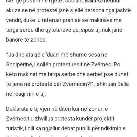
Në një postim në rrjetet sociale, Balla ka hedhur
akuza se në protestë janë sjellë persona nga jashtë
vendit, duke iu referuar pranisë së makinave me
targa serbe dhe qytetarëve që, sipas tij, nuk janë
banorë të zonës.
“Ja dhe ata që e ‘duan’ më shumë sesa ne
Shqipërinë, i sollën protestuesit në Zvërnec. Po
këto makinat me targa serbe dhe serbët pse duhet
të jenë në protestë për Zvërnecin?!” , shkruan Balla
në reagimin e tij.
Deklarata e tij vjen në ditën kur në zonën e
Zvërnecit u zhvillua protesta kundër projektit
turistik, i cili ka ngjallur debat publik për ndikimin e